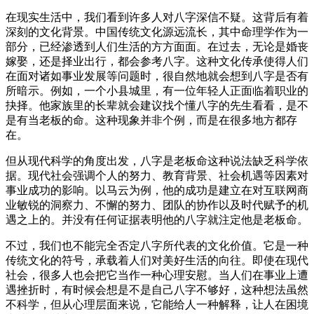
在现实生活中，我们看到许多人对八字深信不疑。这背后有着
深刻的文化背景。中国传统文化源远流长，其中命理学作为一
部分，已经渗透到人们生活的方方面面。在过去，无论是婚丧
嫁娶，还是择业出行，都会参考八字。这种文化传承使得人们
在面对诸如事业发展等问题时，很自然地就会想到八字是否有
所暗示。例如，一个小县城里，有一位年轻人正面临着职业的
抉择。他家族里的长辈就会建议找个懂八字的先生看看，是不
是有当老板的命。这种现象并非个例，而是在很多地方都存
在。
但从现代科学的角度出发，八字是老板命这种说法缺乏科学依
据。现代社会强调个人的努力、教育背景、社会机遇等因素对
事业成功的影响。以马云为例，他的成功是建立在对互联网商
业敏锐的洞察力、不懈的努力、团队的协作以及时代赋予的机
遇之上的。并没有任何证据表明他的八字就注定他是老板命。
不过，我们也不能完全否定八字所代表的文化价值。它是一种
传统文化的符号，承载着人们对美好生活的向往。即使在现代
社会，很多人也会把它当作一种心理安慰。当人们在事业上遭
遇挫折时，有时候会想是不是自己八字不够好，这种想法虽然
不科学，但从心理层面来说，它能给人一种解释，让人在困境