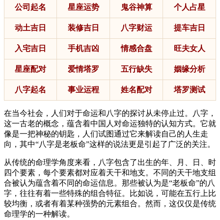
公司起名
星座运势
鬼谷神算
个人占星
动土吉日
装修吉日
八字财运
提车吉日
入宅吉日
手机吉凶
情感合盘
旺夫女人
星座配对
爱情塔罗
五行缺失
姻缘分析
八字起名
事业运程
姓名配对
塔罗测试
在当今社会，人们对于命运和八字的探讨从未停止过。八字，
这一古老的概念，蕴含着中国人对命运独特的认知方式。它就
像是一把神秘的钥匙，人们试图通过它来解读自己的人生走
向，其中“八字是老板命”这样的说法更是引起了广泛的关注。
从传统的命理学角度来看，八字包含了出生的年、月、日、时
四个要素，每个要素都对应着天干和地支。不同的天干地支组
合被认为蕴含着不同的命运信息。那些被认为是“老板命”的八
字，往往有着一些特殊的组合特征。比如说，可能在五行上比
较均衡，或者有着某种强势的元素组合。然而，这仅仅是传统
命理学的一种解读。