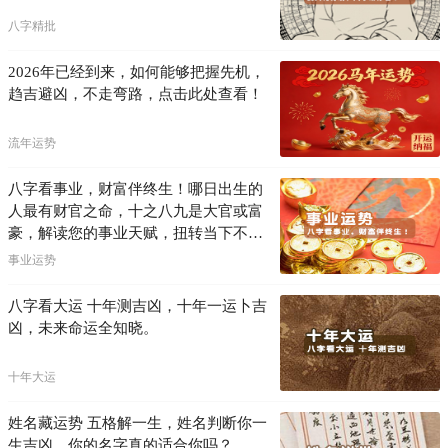
八字精批
2026年已经到来，如何能够把握先机，
趋吉避凶，不走弯路，点击此处查看！
流年运势
八字看事业，财富伴终生！哪日出生的
人最有财官之命，十之八九是大官或富
豪，解读您的事业天赋，扭转当下不利
困局！！
事业运势
八字看大运 十年测吉凶，十年一运卜吉
凶，未来命运全知晓。
十年大运
姓名藏运势 五格解一生，姓名判断你一
生吉凶，你的名字真的适合你吗？