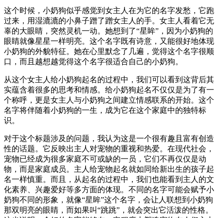
这个时候，小奶狗似乎感觉到女主人在为它的名字发愁，它跑
过来，用湿漉漉的小鼻子蹭了蹭女主人的手。女主人看着它无
辜的大眼睛，突然灵机一动。她想到了“星眸”，因为小奶狗的
眼睛就像星星一样明亮。这个名字既有诗意，又能很好地体现
小奶狗的外貌特征。她在心里默念了几遍，觉得这个名字很顺
口，而且越想越觉得这个名字很适合自己的小奶狗。
从这个女主人给小奶狗起名的过程中，我们可以看到这背后其
实蕴含着很多的思考和情感。给小奶狗起名不仅仅是为了有一
个称呼，更是女主人与小奶狗之间建立情感联系的开始。这个
名字将伴随着小奶狗的一生，成为它在这个家庭中的独特标
识。
对于这个标题涉及的问题，我认为这是一个很有趣且富有创造
性的话题。它反映出主人对宠物的重视和热爱。在现代社会，
宠物已经成为很多家庭不可或缺的一员，它们不再仅仅是动
物，而是家庭成员。主人给宠物起名就如同给新出生的孩子起
名一样慎重。而且，从起名的过程中，我们也能看到主人的文
化素养、兴趣爱好等多方面的体现。不同的名字可能会赋予小
奶狗不同的形象，就像“星眸”这个名字，会让人联想到小奶狗
那双明亮的眼睛，而如果叫“跳跳”，就会突出它活泼的性格。