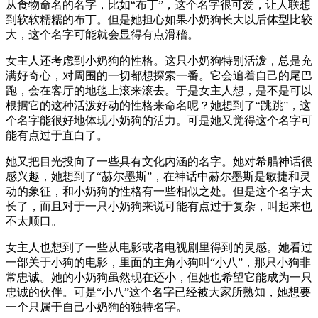
从食物命名的名字，比如“布丁”，这个名字很可爱，让人联想
到软软糯糯的布丁。但是她担心如果小奶狗长大以后体型比较
大，这个名字可能就会显得有点滑稽。
女主人还考虑到小奶狗的性格。这只小奶狗特别活泼，总是充
满好奇心，对周围的一切都想探索一番。它会追着自己的尾巴
跑，会在客厅的地毯上滚来滚去。于是女主人想，是不是可以
根据它的这种活泼好动的性格来命名呢？她想到了“跳跳”，这
个名字能很好地体现小奶狗的活力。可是她又觉得这个名字可
能有点过于直白了。
她又把目光投向了一些具有文化内涵的名字。她对希腊神话很
感兴趣，她想到了“赫尔墨斯”，在神话中赫尔墨斯是敏捷和灵
动的象征，和小奶狗的性格有一些相似之处。但是这个名字太
长了，而且对于一只小奶狗来说可能有点过于复杂，叫起来也
不太顺口。
女主人也想到了一些从电影或者电视剧里得到的灵感。她看过
一部关于小狗的电影，里面的主角小狗叫“小八”，那只小狗非
常忠诚。她的小奶狗虽然现在还小，但她也希望它能成为一只
忠诚的伙伴。可是“小八”这个名字已经被大家所熟知，她想要
一个只属于自己小奶狗的独特名字。