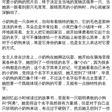
可爱小奶狗的照片后，终于决定去当地的宠物店领养一只。当
她第一眼看到那只毛茸茸、眼睛黑亮的小奶狗时，内心就被深
深触动了。
小奶狗是一只杂种犬，但却有着独特的魅力。它的毛色是那种
淡淡的米色，耳朵总是半耷拉着，小尾巴像个小绒球一样，不
停地摇晃着。女主人把它抱回家后，就开始琢磨着给它起个合
适的名字。这可不像随便给一个东西贴上标签那么简单，名字
对于小奶狗来说，将是它身份的象征，也是女主人表达对它爱
的方式。
女主人坐在沙发上，小奶狗在她脚边玩耍。她开始在脑海里搜
索各种名字。她想到了一些传统的名字，像“小白”，因为很多
小狗都是白色的，这个名字简单又好记。可是她看着自己米色
的小奶狗，觉得这个名字不太贴切。她又想到了“球球”，毕竟
小奶狗的尾巴像个球一样，不过这个名字似乎有点太普通了。
她想要一个既能体现小奶狗的可爱，又能有一点独特性的名
字。
她回忆起小时候读过的故事书，里面有一只聪明勇敢的小狗
叫“阿勇”。她觉得这个名字虽然很有力量感，但是对于自己这
只软萌的小奶狗来说，有点过于硬朗了。然后她又想到了一些