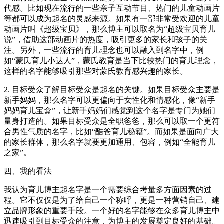
代感。比如现在流行的一些亲子互动节目、热门的儿童动画片
等都可以成为起名的灵感来源。如果有一部非常受欢迎的儿童
动画片叫《超级宝贝》，那么博主可以取名为“超级宝贝育儿
说”，借助这部动画片的热度，吸引更多的家长和孩子的关
注。另外，一些流行的育儿理念也可以融入到名字中，例
如“蒙氏育儿小达人”，蒙氏教育是当下比较热门的育儿理念，
这样的名字能够吸引那些对蒙氏教育感兴趣的家长。
2. 目标受众了解目标受众是起名的关键。如果目标受众主要是
新手妈妈，那么名字可以更偏向于女性化和情感化，像“新手
妈妈育儿宝盒”，让新手妈妈们感觉到这个名字是专门为她们
量身打造的。如果目标受众是全职爸爸，那么可以取一个更符
合男性气质的名字，比如“酷爸育儿秘籍”。而如果是面向广大
的家长群体，那么名字就要更加通用、包容，例如“全能育儿
之家”。
四、我的看法
我认为育儿博主起名字是一个需要综合考量多方面因素的过
程。它不仅仅是为了给自己一个称呼，更是一种营销自己、建
立品牌形象的重要手段。一个好的名字能够在众多育儿博主中
迅速吸引到目标受众的注意，为博主的发展奠定良好的基础。