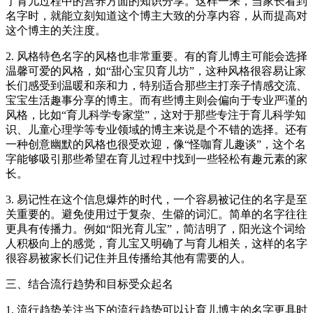
了育儿过程中的营养方面的知识分享。这样一来，当家长看到
名字时，就能立刻知道这个博主大致的分享内容，从而提高对
这个博主的关注度。
2. 风格特色名字的风格也非常重要。有的育儿博主可能会选择
温馨可爱的风格，如“甜心宝贝育儿坊”，这种风格很容易让家
长们感受到温暖和亲和力，特别适合那些主打亲子情感交流、
宝宝生活趣事分享的博主。而有些博主则会偏向于专业严谨的
风格，比如“育儿科学专家堂”，这对于那些专注于育儿科学知
识、儿童心理学等专业领域的博主来说是个不错的选择。还有
一种创意幽默的风格也很受欢迎，像“怪咖育儿趣谈”，这个名
字能够吸引那些希望在育儿过程中找到一些轻松有趣元素的家
长。
3. 易记性在这个信息爆炸的时代，一个容易被记住的名字是至
关重要的。避免使用过于复杂、生僻的词汇。简单的名字往往
更具有传播力。例如“阳光育儿宝”，简洁明了，阳光这个词给
人积极向上的感觉，育儿宝又明确了与育儿相关，这样的名字
很容易被家长们记住并且传播给其他有需要的人。
三、结合流行趋势和目标受众起名
1. 流行趋势关注当下的流行趋势可以让育儿博主的名字更具时