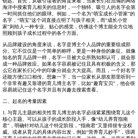
钥匙。首先，从吸引读者的角度来看，当家长们在浩瀚的网络
海洋中搜索育儿相关的信息时，一个独特、吸引人的名字会第
一时间抓住他们的眼球。例如，一个名为“萌宝成长小管家”的
名字，“萌宝”这个词直接点明了与孩子相关，而“成长小管
家”则给人一种专业、贴心的感觉，仿佛这个博主能全方位地
照顾到孩子成长过程中的各个方面。
从品牌建设的角度来说，名字是博主个人品牌的重要组成部
分。它不仅仅是一个简单的称呼，更是一种身份的象征。就像
知名的育儿品牌一样，名字一旦被大众所熟知和认可，就会形
成一种品牌效应。如果名字容易被记住且具有积极的含义，那
么它在家长们心中的印象分就会大大提高。而且，一个好名字
还能方便口口相传。想象一下，当一位家长从朋友那里听到一
个非常有趣又靠谱的育儿博主名字，比如“趣育宝贝”，他会很
容易就记住这个名字并且有兴趣去搜索查看。
二、起名的考量因素
1. 与育儿主题的相关性育儿博主的名字必须紧紧围绕育儿这个
核心主题。可以从孩子的成长阶段入手，像“幼儿养育指南
君”，明确针对幼儿这个特定阶段，“指南君”又显得很专业权
威。或者从育儿的具体内容出发，例如“营养育儿妙手”，强调