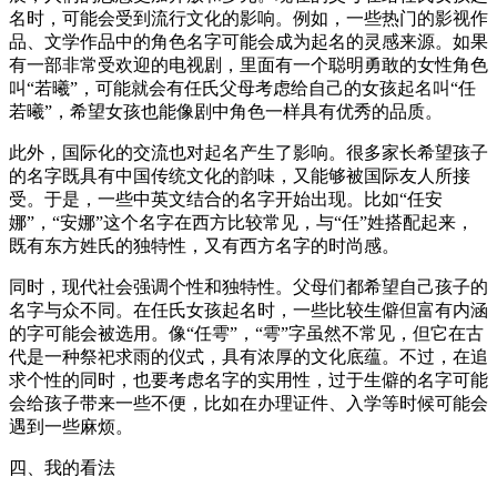
名时，可能会受到流行文化的影响。例如，一些热门的影视作
品、文学作品中的角色名字可能会成为起名的灵感来源。如果
有一部非常受欢迎的电视剧，里面有一个聪明勇敢的女性角色
叫“若曦”，可能就会有任氏父母考虑给自己的女孩起名叫“任
若曦”，希望女孩也能像剧中角色一样具有优秀的品质。
此外，国际化的交流也对起名产生了影响。很多家长希望孩子
的名字既具有中国传统文化的韵味，又能够被国际友人所接
受。于是，一些中英文结合的名字开始出现。比如“任安
娜”，“安娜”这个名字在西方比较常见，与“任”姓搭配起来，
既有东方姓氏的独特性，又有西方名字的时尚感。
同时，现代社会强调个性和独特性。父母们都希望自己孩子的
名字与众不同。在任氏女孩起名时，一些比较生僻但富有内涵
的字可能会被选用。像“任雩”，“雩”字虽然不常见，但它在古
代是一种祭祀求雨的仪式，具有浓厚的文化底蕴。不过，在追
求个性的同时，也要考虑名字的实用性，过于生僻的名字可能
会给孩子带来一些不便，比如在办理证件、入学等时候可能会
遇到一些麻烦。
四、我的看法