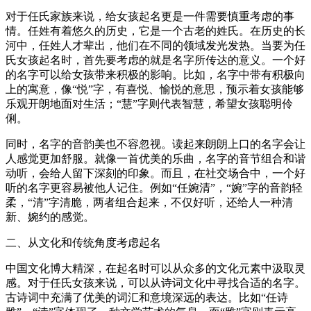
对于任氏家族来说，给女孩起名更是一件需要慎重考虑的事
情。任姓有着悠久的历史，它是一个古老的姓氏。在历史的长
河中，任姓人才辈出，他们在不同的领域发光发热。当要为任
氏女孩起名时，首先要考虑的就是名字所传达的意义。一个好
的名字可以给女孩带来积极的影响。比如，名字中带有积极向
上的寓意，像“悦”字，有喜悦、愉悦的意思，预示着女孩能够
乐观开朗地面对生活；“慧”字则代表智慧，希望女孩聪明伶
俐。
同时，名字的音韵美也不容忽视。读起来朗朗上口的名字会让
人感觉更加舒服。就像一首优美的乐曲，名字的音节组合和谐
动听，会给人留下深刻的印象。而且，在社交场合中，一个好
听的名字更容易被他人记住。例如“任婉清”，“婉”字的音韵轻
柔，“清”字清脆，两者组合起来，不仅好听，还给人一种清
新、婉约的感觉。
二、从文化和传统角度考虑起名
中国文化博大精深，在起名时可以从众多的文化元素中汲取灵
感。对于任氏女孩来说，可以从诗词文化中寻找合适的名字。
古诗词中充满了优美的词汇和意境深远的表达。比如“任诗