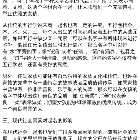
雅”，“诗”字体现了一种文学艺术的气息，而“雅”字则表示高
雅、文雅。这两个字组合在一起，让人联想到一个充满诗意、
举止优雅的女孩。
从传统的五行学说来看，起名也有一定的讲究。五行包括金、
木、水、火、土，每个人出生的时间都对应着五行中的某些元
素。如果五行中缺少某一元素，可以在名字中有所体现来进行
弥补。假设任氏女孩出生时五行缺水，那么名字中可以带
有“水”字旁的字，像“任涵”或者“任淇”。“涵”有涵养、包容之
意，“淇”字给人一种清澈、灵动的感觉。这样的名字不仅符合
五行学说，还富有美好的寓意。
另外，任氏家族可能还有自己独特的家族文化和传统。也许在
家族的先辈中有一些特定的故事或者品质值得传承。如果家族
中曾经有一位非常善良、乐于助人的先辈，那么可以在女孩的
名字中体现出这种善良的品质，如“任善柔”，“善”代表善
良，“柔”表示温柔，期望女孩能够继承家族的优良传统，成为
一个善良温柔的人。
三、现代社会因素对起名的影响
在现代社会，起名也受到了很多新因素的影响。随着社会的发
展，人们的思想更加开放和多元。现在的父母在给任氏女孩起