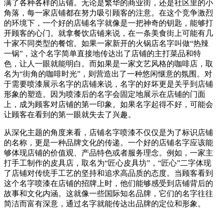
满了各种各样的店铺。无论是繁华的商业街，还是社区里的小
角落，每一家店铺都在努力吸引顾客的注意。在这个竞争激烈
的环境下，一个好的店铺名字就像是一把神奇的钥匙，能够打
开顾客的心门。就拿餐饮店铺来说，在一条美食街上可能有几
十家不同类型的餐馆。如果一家新开的火锅店名字叫做“热辣
一锅”，这个名字简单直接地传达出了店铺的主打菜品和特
色，让人一眼就能明白。而如果是一家文艺风格的咖啡店，取
名为“街角的咖啡时光”，则营造出了一种悠闲惬意的氛围。对
于需要喷漆展示名字的店铺来说，名字的好坏更是关乎到店铺
形象的塑造。因为喷漆后的名字会固定地展示在店铺的门面
上，成为顾客对店铺的第一印象。如果名字起得不好，可能会
让顾客在看到的第一眼就失去了兴趣。
从深化主题的角度来看，店铺名字喷漆不仅仅是为了标识店铺
的名称，更是一种品牌文化的传递。一个好的店铺名字应该能
够体现店铺的价值观、产品特色或者服务理念。例如，一家主
打手工制作的皮具店，取名为“匠心皮具坊”，“匠心”二字体现
了店铺对传统手工艺的坚持和追求高品质的态度。当顾客看到
这个名字喷漆在店铺的招牌上时，他们能够感受到店铺背后的
故事和文化内涵。这就像一些国际知名品牌，它们的名字往往
简洁而富有深意，通过名字就能传达出品牌的定位和形象。