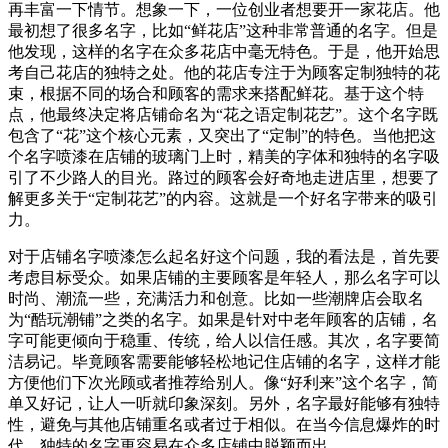
再丰富一下情节。想象一下，一位创业者想要开一家花店。他
最初想了很多名字，比如“鲜花店”这种非常普通的名字。但是
他发现，这样的名字在众多花店中毫无特色。于是，他开始思
考自己花店的独特之处。他的花店专注于为顾客定制独特的花
束，根据不同的场合和顾客的需求来搭配鲜花。基于这个特
点，他最终决定将店铺命名为“花之语定制花艺”。这个名字既
包含了“花”这个核心元素，又突出了“定制”的特色。当他把这
个名字喷漆在店铺的玻璃门上时，精美的字体和独特的名字吸
引了不少路人的目光。路过的顾客会好奇地走进店里，想要了
解更多关于“定制花艺”的内容。这就是一个好名字带来的吸引
力。
对于店铺名字喷漆怎么起名好这个问题，我的看法是，首先要
考虑目标受众。如果店铺的主要顾客是年轻人，那么名字可以
时尚、潮流一些，充满活力和创意。比如一些潮牌店会取名
为“酷玩潮铺”之类的名字。如果是针对中老年顾客的店铺，名
字可能更倾向于稳重、传统，给人以信任感。其次，名字要简
洁易记。毕竟顾客需要能够轻松地记住店铺的名字，这样才能
方便他们下次光顾或者推荐给别人。像“好利来”这个名字，简
单又好记，让人一听就印象深刻。另外，名字最好能够有独特
性，避免与其他店铺重名或者过于相似。在当今信息爆炸的时
代，独特的名字更容易在众多店铺中脱颖而出。