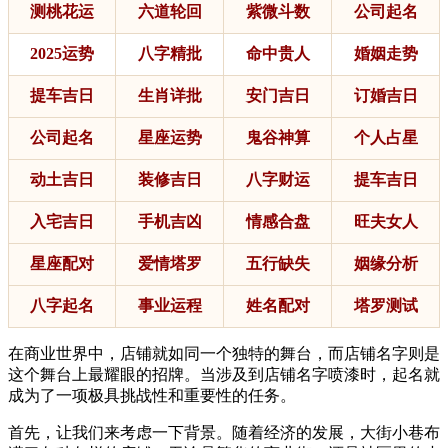
测桃花运
六道轮回
紫微斗数
公司起名
2025运势
八字精批
命中贵人
婚姻走势
提车吉日
生肖详批
安门吉日
订婚吉日
公司起名
星座运势
鬼谷神算
个人占星
动土吉日
装修吉日
八字财运
提车吉日
入宅吉日
手机吉凶
情感合盘
旺夫女人
星座配对
爱情塔罗
五行缺失
姻缘分析
八字起名
事业运程
姓名配对
塔罗测试
在商业世界中，店铺就如同一个独特的舞台，而店铺名字则是
这个舞台上最耀眼的招牌。当涉及到店铺名字喷漆时，起名就
成为了一项极具挑战性和重要性的任务。
首先，让我们来考虑一下背景。随着经济的发展，大街小巷布