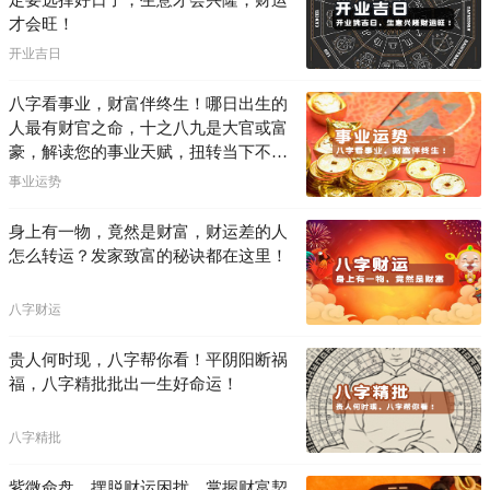
才会旺！
开业吉日
八字看事业，财富伴终生！哪日出生的
人最有财官之命，十之八九是大官或富
豪，解读您的事业天赋，扭转当下不利
困局！！
事业运势
身上有一物，竟然是财富，财运差的人
怎么转运？发家致富的秘诀都在这里！
八字财运
贵人何时现，八字帮你看！平阴阳断祸
福，八字精批批出一生好命运！
八字精批
紫微命盘，摆脱财运困扰，掌握财富契