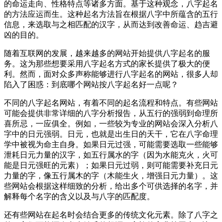
的命运走向、性格特点等诸多方面。基于这种观念，八字起名
的方法应运而生。这种起名方法旨在根据八字中所蕴含的五行
信息，来选取与之相匹配的汉字，从而达到改善命运、趋吉避
凶的目的。
随着互联网的发展，越来越多的网站开始提供八字起名的服
务。这为那些想要采用八字起名方式的家长提供了极大的便
利。然而，面对众多声称能够进行八字起名的网站，很多人却
陷入了困惑：到底哪个网站按八字起名好一点呢？
不同的八字起名网站，有着不同的起名流程和特点。有些网站
可能会提供非常详细的八字分析报告，从五行的强弱到命理所
喜所忌，一应俱全。例如，一些较为专业的网站会深入分析八
字中的日元强弱。日元，也就是出生日的天干，它在八字命理
学中被视为命主自身。如果日元过强，可能需要选取一些能够
泄耗日元力量的汉字，如五行属水的字（因为水能克火，火可
能是日元强旺的元素）；如果日元过弱，则可能需要补充日元
力量的字，像五行属木的字（木能生火，增强日元力量）。这
些网站会根据这样细致的分析，给出多个可供选择的名字，并
解释每个名字的含义以及与八字的匹配度。
还有些网站在起名时会结合更多的传统文化元素。除了八字之