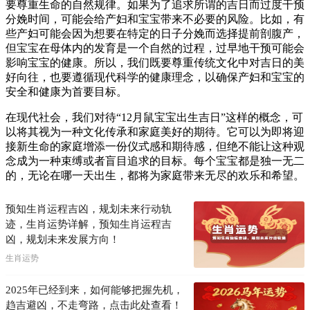
要尊重生命的自然规律。如果为了追求所谓的吉日而过度干预
分娩时间，可能会给产妇和宝宝带来不必要的风险。比如，有
些产妇可能会因为想要在特定的日子分娩而选择提前剖腹产，
但宝宝在母体内的发育是一个自然的过程，过早地干预可能会
影响宝宝的健康。所以，我们既要尊重传统文化中对吉日的美
好向往，也要遵循现代科学的健康理念，以确保产妇和宝宝的
安全和健康为首要目标。
在现代社会，我们对待“12月鼠宝宝出生吉日”这样的概念，可
以将其视为一种文化传承和家庭美好的期待。它可以为即将迎
接新生命的家庭增添一份仪式感和期待感，但绝不能让这种观
念成为一种束缚或者盲目追求的目标。每个宝宝都是独一无二
的，无论在哪一天出生，都将为家庭带来无尽的欢乐和希望。
预知生肖运程吉凶，规划未来行动轨
迹，生肖运势详解，预知生肖运程吉
凶，规划未来发展方向！
生肖运势
2025年已经到来，如何能够把握先机，
趋吉避凶，不走弯路，点击此处查看！