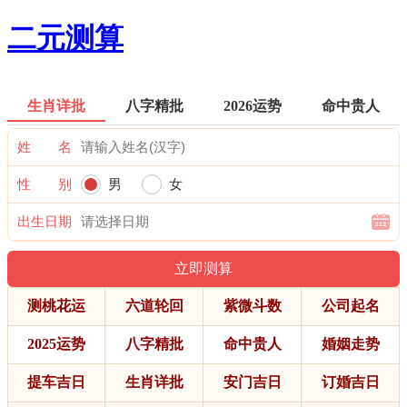
二元测算
生肖详批
八字精批
2026运势
命中贵人
姓 名
性 别
男
女
出生日期
测桃花运
六道轮回
紫微斗数
公司起名
2025运势
八字精批
命中贵人
婚姻走势
提车吉日
生肖详批
安门吉日
订婚吉日