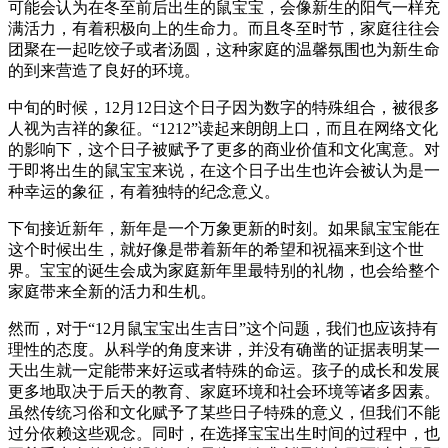
可能会认为在冬至前后出生的鼠宝宝，会像新生的阳气一样充
满活力，有着积极向上的生命力。而且冬至时节，家庭往往会
团聚在一起吃饺子或者汤圆，这种家庭的温馨氛围也为新生命
的到来营造了良好的环境。
中旬的时候，12月12日这个日子因为数字的特殊组合，被很多
人视为吉祥的象征。“1212”读起来朗朗上口，而且在网络文化
的影响下，这个日子被赋予了更多的商业价值和文化寓意。对
于即将出生的鼠宝宝来说，在这个日子出生也许会被认为是一
种幸运的象征，有着独特的纪念意义。
下旬接近新年，新年是一个万象更新的时刻。如果鼠宝宝能在
这个时候出生，就好像是带着新年的希望和祝福来到这个世
界。宝宝的诞生会成为家庭新年里最特别的礼物，也会给整个
家庭带来全新的活力和生机。
然而，对于“12月鼠宝宝出生吉日”这个问题，我们也应该持有
理性的态度。从科学的角度来讲，并没有确凿的证据表明某一
天出生就一定能带来好运或者特殊的命运。孩子的成长和发展
更多地取决于后天的教育、家庭环境和社会环境等诸多因素。
虽然传统习俗和文化赋予了某些日子特殊的意义，但我们不能
过分依赖这些观念。同时，在选择宝宝出生时间的过程中，也