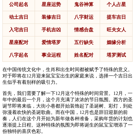
公司起名
星座运势
鬼谷神算
个人占星
动土吉日
装修吉日
八字财运
提车吉日
入宅吉日
手机吉凶
情感合盘
旺夫女人
星座配对
爱情塔罗
五行缺失
姻缘分析
八字起名
事业运程
姓名配对
塔罗测试
在中国传统文化中，生肖和出生时间都被赋予了特殊的意义。
对于即将在12月迎来鼠宝宝出生的家庭来说，选择一个吉日出
生似乎有着别样的吸引力。
首先，我们需要了解一下12月这个特殊的时间背景。12月，一
年中的最后一个月，这个月充满了浓浓的节日氛围。西方的圣
诞节即将来临，大街小巷都开始装饰起了圣诞树、彩灯，到处
弥漫着欢快的圣诞歌曲。而在中国，12月也是辞旧迎新的前
奏，人们在这个月开始为新年做各种准备，采购年货的计划也
逐渐提上日程。这种特殊的氛围为即将诞生的鼠宝宝增添了一
份独特的喜庆色彩。