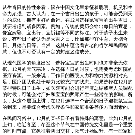
从生肖鼠的特性来看，鼠在中国文化里象征着聪明、机灵和生
命力顽强。古人认为，在一个吉日出生的孩子，可能会受到天
时的庇佑，拥有更好的命运。在12月选择鼠宝宝的出生吉日，
就要考虑到诸多因素。例如，传统的黄历会给出每日的宜忌，
像宜嫁娶、宜出行、宜祈福等不同的标注。对于孩子出生来
说，有些日子被认为是大吉之日，比如那些宜生育、天德合
日、月德合日等。当然，这其中蕴含着古老的哲学和民间智
慧，但也不可否认有一定的封建迷信成分。
从现代医学的角度出发，选择宝宝的出生时间也并非毫无依
据。12月的天气寒冷，在选择吉日的时候，也需要考虑医院的
医疗资源。一般来说，工作日的医院人力和物力资源相对充
足，医疗团队也处于精力比较充沛的状态。如果选择在12月的
某些特殊日子出生，如医院可能会进行年度总结或者人员调配
的时候，可能会对产妇和宝宝的照顾产生一些潜在的影响。所
以，从这个层面上讲，在12月选择一个合适的日子迎接鼠宝宝
的到来，是要综合考虑医疗条件和家庭准备等多方面因素的。
在民间习俗中，12月的某些日子有着特殊的寓意。比如12月的
上旬，临近冬至，冬至这个节气在中国传统文化里是一个重要
的时间节点。它象征着阴阳交替，阳气开始回升。有一些家庭