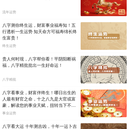
流年运势
八字测你终生运，财富事业福寿知！五
行透析一生运势 知天命方可福寿绵长终
生富贵！
终生运势
贵人何时现，八字帮你看！平阴阳断祸
福，八字精批批出一生好命运！
八字精批
八字看事业，财富伴终生！哪日出生的
人最有财官之命，十之八九是大官或富
豪，解读您的事业天赋，扭转当下不利
困局！！
事业运势
八字看大运 十年测吉凶，十年一运卜吉