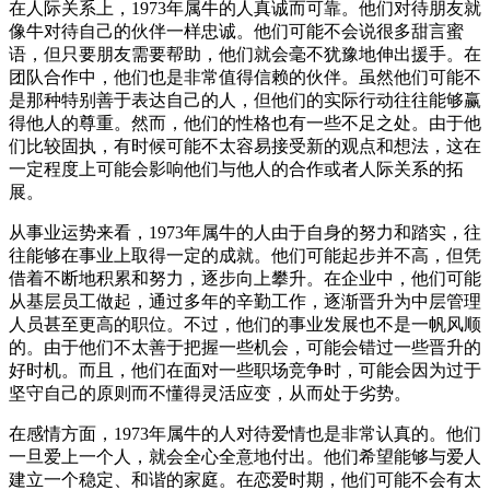
在人际关系上，1973年属牛的人真诚而可靠。他们对待朋友就
像牛对待自己的伙伴一样忠诚。他们可能不会说很多甜言蜜
语，但只要朋友需要帮助，他们就会毫不犹豫地伸出援手。在
团队合作中，他们也是非常值得信赖的伙伴。虽然他们可能不
是那种特别善于表达自己的人，但他们的实际行动往往能够赢
得他人的尊重。然而，他们的性格也有一些不足之处。由于他
们比较固执，有时候可能不太容易接受新的观点和想法，这在
一定程度上可能会影响他们与他人的合作或者人际关系的拓
展。
从事业运势来看，1973年属牛的人由于自身的努力和踏实，往
往能够在事业上取得一定的成就。他们可能起步并不高，但凭
借着不断地积累和努力，逐步向上攀升。在企业中，他们可能
从基层员工做起，通过多年的辛勤工作，逐渐晋升为中层管理
人员甚至更高的职位。不过，他们的事业发展也不是一帆风顺
的。由于他们不太善于把握一些机会，可能会错过一些晋升的
好时机。而且，他们在面对一些职场竞争时，可能会因为过于
坚守自己的原则而不懂得灵活应变，从而处于劣势。
在感情方面，1973年属牛的人对待爱情也是非常认真的。他们
一旦爱上一个人，就会全心全意地付出。他们希望能够与爱人
建立一个稳定、和谐的家庭。在恋爱时期，他们可能不会有太