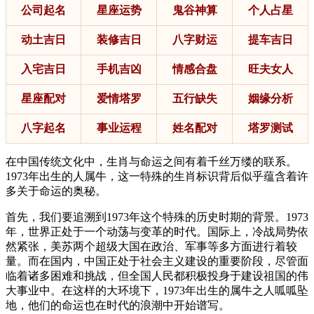
公司起名
星座运势
鬼谷神算
个人占星
动土吉日
装修吉日
八字财运
提车吉日
入宅吉日
手机吉凶
情感合盘
旺夫女人
星座配对
爱情塔罗
五行缺失
姻缘分析
八字起名
事业运程
姓名配对
塔罗测试
在中国传统文化中，生肖与命运之间有着千丝万缕的联系。
1973年出生的人属牛，这一特殊的生肖标识背后似乎蕴含着许
多关于命运的奥秘。
首先，我们要追溯到1973年这个特殊的历史时期的背景。1973
年，世界正处于一个动荡与变革的时代。国际上，冷战局势依
然紧张，美苏两个超级大国在政治、军事等多方面进行着较
量。而在国内，中国正处于社会主义建设的重要阶段，尽管面
临着诸多困难和挑战，但全国人民都积极投身于建设祖国的伟
大事业中。在这样的大环境下，1973年出生的属牛之人呱呱坠
地，他们的命运也在时代的浪潮中开始谱写。