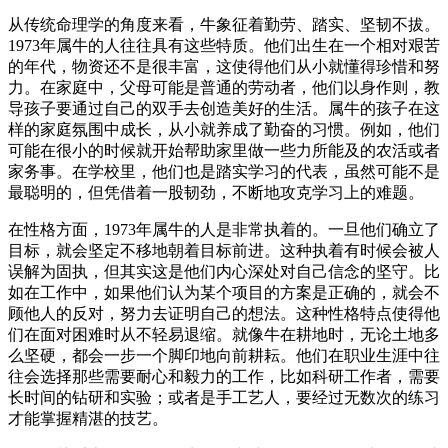
从传统命理学的角度来看，牛象征着勤劳、踏实、坚韧不拔。
1973年属牛的人往往具有这些特质。他们出生在一个相对艰苦
的年代，物资还不是很丰富，这使得他们从小就懂得珍惜和努
力。在家庭中，父母可能是普通的劳动者，他们以身作则，教
导孩子要通过自己的双手去创造美好的生活。属牛的孩子在这
样的家庭氛围中成长，从小就养成了勤奋的习惯。例如，他们
可能在很小的时候就开始帮助家里做一些力所能及的农活或者
家务事。在学校里，他们也是踏实学习的代表，虽然可能不是
最聪明的，但凭借着一股韧劲，不断地攻克学习上的难题。
在性格方面，1973年属牛的人是非常执着的。一旦他们确立了
目标，就会坚定不移地朝着目标前进。这种执着有时候会被人
误解为固执，但其实这是他们内心深处对自己信念的坚守。比
如在工作中，如果他们认为某个项目的方案是正确的，就会不
顾他人的反对，努力去证明自己的想法。这种性格特点使得他
们在面对困难时从不轻易退缩。就像牛在耕地时，无论土地多
么坚硬，都会一步一个脚印地向前耕耘。他们在职业生涯中往
往会选择那些需要耐心和毅力的工作，比如科研工作者，需要
长时间的钻研和实验；或者是手工艺人，要经过无数次的练习
才能掌握精湛的技艺。