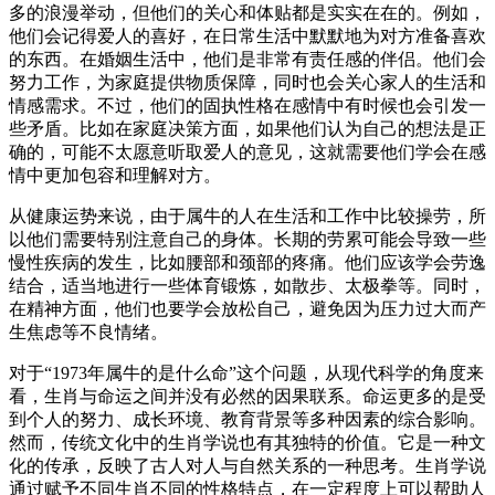
多的浪漫举动，但他们的关心和体贴都是实实在在的。例如，
他们会记得爱人的喜好，在日常生活中默默地为对方准备喜欢
的东西。在婚姻生活中，他们是非常有责任感的伴侣。他们会
努力工作，为家庭提供物质保障，同时也会关心家人的生活和
情感需求。不过，他们的固执性格在感情中有时候也会引发一
些矛盾。比如在家庭决策方面，如果他们认为自己的想法是正
确的，可能不太愿意听取爱人的意见，这就需要他们学会在感
情中更加包容和理解对方。
从健康运势来说，由于属牛的人在生活和工作中比较操劳，所
以他们需要特别注意自己的身体。长期的劳累可能会导致一些
慢性疾病的发生，比如腰部和颈部的疼痛。他们应该学会劳逸
结合，适当地进行一些体育锻炼，如散步、太极拳等。同时，
在精神方面，他们也要学会放松自己，避免因为压力过大而产
生焦虑等不良情绪。
对于“1973年属牛的是什么命”这个问题，从现代科学的角度来
看，生肖与命运之间并没有必然的因果联系。命运更多的是受
到个人的努力、成长环境、教育背景等多种因素的综合影响。
然而，传统文化中的生肖学说也有其独特的价值。它是一种文
化的传承，反映了古人对人与自然关系的一种思考。生肖学说
通过赋予不同生肖不同的性格特点，在一定程度上可以帮助人