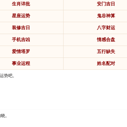
生肖详批
安门吉日
星座运势
鬼谷神算
装修吉日
八字财运
手机吉凶
情感合盘
爱情塔罗
五行缺失
事业运程
姓名配对
运势吧。
知晓。