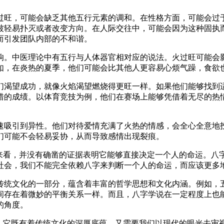
过旺，可能会缺乏其他五行元素的调和。在性格方面，可能会过
被轻易扑灭或者改变方向。在人际交往中，可能会因为这种固执
而引发团队内部的不和谐。
响。中医理论中有五行与人体器官相对应的说法。火过旺可能会
如，在炎热的夏季，他们可能会比其他人更容易心烦气躁，食欲
们渴望成功，就像火焰渴望燃烧得更旺一样。如果他们能够找到
错的成绩。以体育竞技为例，他们在赛场上能够凭借着无尽的热
速吸引到异性。他们对待爱情充满了火热的情感，会全心全意地
们可能不会轻易妥协，从而导致感情出现裂痕。
度来看，并没有确凿的证据表明它能够直接决定一个人的命运。八
社会，我们不能完全依赖八字来判断一个人的命运，而应该更多
传统文化的一部分，蕴含着丰富的哲学思想和文化内涵。例如，
间存在着微妙的平衡关系一样。而且，八字学说在一定程度上也
的角度。
题。它既有着传统文化的深厚底蕴，又需要我们以现代的眼光去审