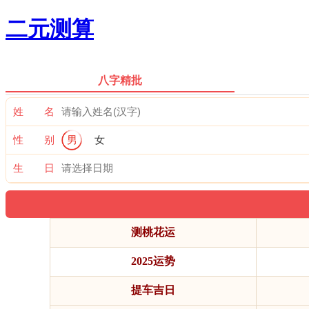
二元测算
八字精批
姓 名
性 别
男
女
生 日
测桃花运
2025运势
提车吉日