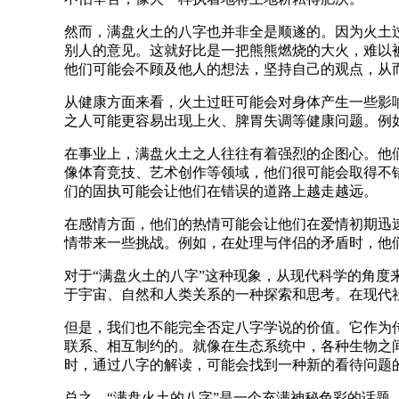
然而，满盘火土的八字也并非全是顺遂的。因为火土
别人的意见。这就好比是一把熊熊燃烧的大火，难以
他们可能会不顾及他人的想法，坚持自己的观点，从
从健康方面来看，火土过旺可能会对身体产生一些影
之人可能更容易出现上火、脾胃失调等健康问题。例
在事业上，满盘火土之人往往有着强烈的企图心。他
像体育竞技、艺术创作等领域，他们很可能会取得不
们的固执可能会让他们在错误的道路上越走越远。
在感情方面，他们的热情可能会让他们在爱情初期迅
情带来一些挑战。例如，在处理与伴侣的矛盾时，他
对于“满盘火土的八字”这种现象，从现代科学的角
于宇宙、自然和人类关系的一种探索和思考。在现代
但是，我们也不能完全否定八字学说的价值。它作为
联系、相互制约的。就像在生态系统中，各种生物之
时，通过八字的解读，可能会找到一种新的看待问题
总之，“满盘火土的八字”是一个充满神秘色彩的话