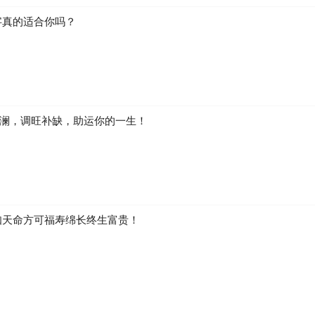
字真的适合你吗？
澜，调旺补缺，助运你的一生！
知天命方可福寿绵长终生富贵！