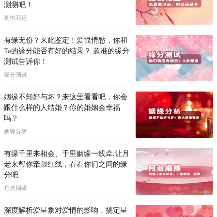
测测吧！
测桃花运
有缘无份？来此鉴定！爱恨情愁，你和
Ta的缘分能否有好的结果？ 超准的缘分
测试告诉你！
缘分测试
姻缘不知好与坏？来这里看看吧，你会
跟什么样的人结婚？你的婚姻会幸福
吗？
姻缘分析
有缘千里来相会、千里姻缘一线牵.让月
老来帮你牵跟红线，看看你们之间的缘
分吧
月老姻缘
深度解析爱星象对爱情的影响，搞定星