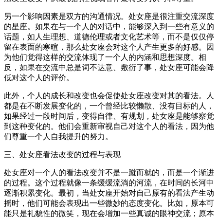
另一个影响因素是双方的沟通情况。处女座是很注重交流深度
的星座。如果在与一个人的对话中，能够深入到一些有意义的
话题，如人生理想、道德伦理或者文化艺术等，而不是仅仅停
留在表面的寒暄，那么处女座会对这个人产生更多的好感。因
为他们觉得这样的交流体现了一个人的内涵和思想深度。相
反，如果在交流中总是词不达意、敷衍了事，处女座可能会降
低对这个人的评价。
此外，个人的成长和改变也会促使处女座改变对其的看法。人
都是在不断发展变化的，一个曾经比较懒散、没有目标的人，
如果经过一段时间后，变得自律、有规划，处女座是能够察觉
到这种变化的。他们会重新审视自己对这个人的看法，因为他
们尊重一个人自我提升的努力。
三、处女座看法改变的过程与表现
处女座对一个人的看法改变并不是一蹴而就的，而是一个渐进
的过程。这个过程就像一条缓缓流淌的河流，在时间的长河中
逐渐积累变化。最初，当处女座开始对自己原有的看法产生动
摇时，他们可能会表现出一些微妙的态度变化。比如，原本可
能只是礼貌性的微笑，现在会增加一些真诚的眼神交流；原本