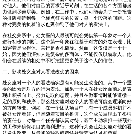
对他人。他们对自己的要求近乎苛刻，在生活的各个方面都努
力做到尽善尽美。例如，在工作中，他们可能会为了一份报告
的排版精确到每一个标点符号的位置，每一个段落的间距。这
种对完美的执着追求也延伸到了他们对人的看法上。
在社交关系中，处女座的人最初可能会凭借第一印象对一个人
进行初步的判断。这个第一印象往往基于对方的外在表现，比
如穿着是否得体、言行是否礼貌等。然而，这仅仅是一个开
始，因为他们深知人是复杂的多面体，不能仅仅以貌取人。他
们会在后续的相处中不断挖掘更多关于这个人的信息。
二、影响处女座对人看法改变的因素
处女座对一个人的看法确实是有可能发生改变的。其中一个重
要的因素是对方的行为表现。如果一个人在处女座面前总是表
现出积极向上、努力进取的态度，并且在做事情时能够遵循一
定的原则和秩序，那么处女座对这个人的看法可能会逐渐向好
的方向转变。例如，在一个团队项目中，有一个成员起初并不
被处女座看好，但是随着项目的推进，这个成员展现出了很强
的责任心，对每一个任务都认真对待，甚至主动承担一些额外
的工作来确保项目的顺利进行。这种行为会让处女座对他的看
法发生改变，从最初的轻视或者怀疑转变为认可和尊重。