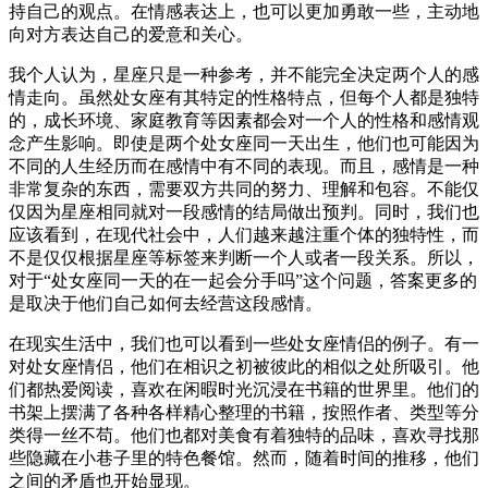
持自己的观点。在情感表达上，也可以更加勇敢一些，主动地
向对方表达自己的爱意和关心。
我个人认为，星座只是一种参考，并不能完全决定两个人的感
情走向。虽然处女座有其特定的性格特点，但每个人都是独特
的，成长环境、家庭教育等因素都会对一个人的性格和感情观
念产生影响。即使是两个处女座同一天出生，他们也可能因为
不同的人生经历而在感情中有不同的表现。而且，感情是一种
非常复杂的东西，需要双方共同的努力、理解和包容。不能仅
仅因为星座相同就对一段感情的结局做出预判。同时，我们也
应该看到，在现代社会中，人们越来越注重个体的独特性，而
不是仅仅根据星座等标签来判断一个人或者一段关系。所以，
对于“处女座同一天的在一起会分手吗”这个问题，答案更多的
是取决于他们自己如何去经营这段感情。
在现实生活中，我们也可以看到一些处女座情侣的例子。有一
对处女座情侣，他们在相识之初被彼此的相似之处所吸引。他
们都热爱阅读，喜欢在闲暇时光沉浸在书籍的世界里。他们的
书架上摆满了各种各样精心整理的书籍，按照作者、类型等分
类得一丝不苟。他们也都对美食有着独特的品味，喜欢寻找那
些隐藏在小巷子里的特色餐馆。然而，随着时间的推移，他们
之间的矛盾也开始显现。