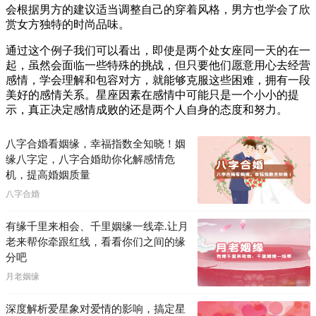
会根据男方的建议适当调整自己的穿着风格，男方也学会了欣
赏女方独特的时尚品味。
通过这个例子我们可以看出，即使是两个处女座同一天的在一
起，虽然会面临一些特殊的挑战，但只要他们愿意用心去经营
感情，学会理解和包容对方，就能够克服这些困难，拥有一段
美好的感情关系。星座因素在感情中可能只是一个小小的提
示，真正决定感情成败的还是两个人自身的态度和努力。
八字合婚看姻缘，幸福指数全知晓！姻
缘八字定，八字合婚助你化解感情危
机，提高婚姻质量
八字合婚
有缘千里来相会、千里姻缘一线牵.让月
老来帮你牵跟红线，看看你们之间的缘
分吧
月老姻缘
深度解析爱星象对爱情的影响，搞定星