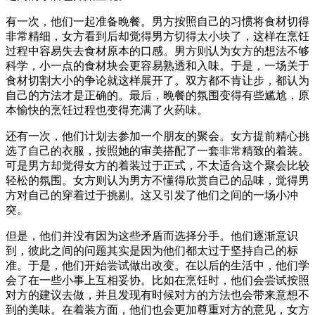
有一次，他们一起准备晚餐。男方按照自己的习惯将食材切得
非常精细，女方看到后却觉得男方切得太小块了，这样在烹饪
过程中容易失去食材原本的口感。男方则认为女方的想法不够
科学，小一点的食材块会更容易熟透和入味。于是，一场关于
食材切割大小的争论就这样展开了。双方都不肯让步，都认为
自己的方法才是正确的。最后，晚餐的氛围变得有些尴尬，原
本愉快的烹饪过程也变得充满了火药味。
还有一次，他们计划去参加一个朋友的聚会。女方提前精心挑
选了自己的衣服，按照她的审美搭配了一套非常精致的着装。
可是男方却觉得女方的着装过于正式，不太适合这个聚会比较
轻松的氛围。女方则认为男方不懂得欣赏自己的品味，觉得男
方对自己的穿着过于挑剔。这又引发了他们之间的一场小冲
突。
但是，他们并没有因为这些矛盾而选择分手。他们逐渐意识
到，彼此之间的问题其实是因为他们都太过于坚持自己的标
准。于是，他们开始尝试做出改变。在以后的生活中，他们学
会了在一些小事上互相妥协。比如在烹饪时，他们会尝试按照
对方的建议去做，并且发现有时候对方的方法也会带来意想不
到的美味。在着装方面，他们也会更加尊重对方的意见，女方