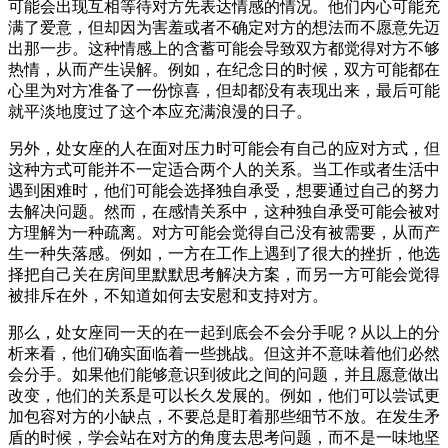
可能会出现互相等待对方先表达情感的情况。他们内心可能充
满了爱意，但却因为害羞或者不确定对方的想法而不愿意先迈
出那一步。这种情感上的含蓄可能会导致双方都觉得对方不够
热情，从而产生误解。例如，在纪念日的时候，双方可能都在
心里为对方准备了一份惊喜，但却都没有表现出来，最后可能
就平淡地度过了这个本应充满浪漫的日子。
另外，处女座的人在面对压力时可能会有自己的应对方式，但
这种方式可能并不一定适合两个人的关系。当工作或者生活中
遇到困难时，他们可能会选择独自承受，想要通过自己的努力
去解决问题。然而，在感情关系中，这种独自承受可能会被对
方理解为一种疏离。对方可能会觉得自己没有被需要，从而产
生一种失落感。例如，一方在工作上遇到了很大的挫折，他选
择把自己关在房间里默默思考解决方案，而另一方可能会觉得
被排斥在外，不知道如何去安慰和支持对方。
那么，处女座同一天的在一起到底会不会分手呢？从以上的分
析来看，他们确实面临着一些挑战。但这并不意味着他们必然
会分手。如果他们能够意识到彼此之间的问题，并且愿意做出
改变，他们的关系是可以长久发展的。例如，他们可以尝试更
加包容对方的小缺点，不要总是盯着那些细节不放。在发生矛
盾的时候，学会站在对方的角度去思考问题，而不是一味地坚