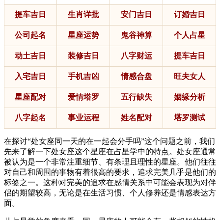
提车吉日
生肖详批
安门吉日
订婚吉日
公司起名
星座运势
鬼谷神算
个人占星
动土吉日
装修吉日
八字财运
提车吉日
入宅吉日
手机吉凶
情感合盘
旺夫女人
星座配对
爱情塔罗
五行缺失
姻缘分析
八字起名
事业运程
姓名配对
塔罗测试
在探讨“处女座同一天的在一起会分手吗”这个问题之前，我们
先来了解一下处女座这个星座在占星学中的特点。处女座通常
被认为是一个非常注重细节、有条理且理性的星座。他们往往
对自己和周围的事物有着很高的要求，追求完美几乎是他们的
标签之一。这种对完美的追求在感情关系中可能会表现为对伴
侣的期望较高，无论是在生活习惯、个人修养还是情感表达方
面。