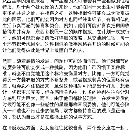
从占星学的角度来看，同一星座的人可能会有一些相似的性格
特质。对于两个处女座的人来说，他们在同一天出生可能会有
更多的共通之处。在相遇之初，这种相似性可能会成为吸引彼
此的因素。他们可能会因为对方也同样注重细节、有着相似的
生活节奏而感到惊喜和契合。例如，他们可能都喜欢把房间收
拾得井井有条，东西都按照一定的顺序摆放。在计划一次旅行
时，他们可能都会提前做好详细的攻略，从交通到住宿，每一
个环节都考虑周全。这种相似的做事风格在开始的时候可能会
让他们觉得彼此是世界上最懂自己的人。
然而，随着感情的发展，问题也可能逐渐浮现。他们对细节的
过度关注可能会变成一种挑剔。因为他们自己习惯了某种标
准，就会不自觉地用这个标准去衡量对方。比如，一方可能觉
得另一方叠衣服的方式不够整齐，或者摆放餐具的位置略有偏
差，就会忍不住指出来。虽然这种挑剔可能是出于好意，想要
让一切都更加完美，但在感情关系中，过多的挑剔往往会让对
方感到压力巨大。而且，由于他们都比较理性，在发生矛盾的
时候可能不会像一些感性的星座那样容易妥协。他们可能会陷
入一种谁也不肯让步的僵局，双方都坚持自己的观点是正确
的，都认为自己才是在遵循正确的做事方式。
在情感表达方面，处女座往往比较含蓄。两个处女座在一起，