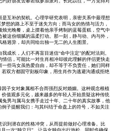
已约好朋友去攀岩或参加派对。长此以往，一方觉得对
而是互补的契机。心理学研究表明，亲密关系中最理想
逐梦想的路上不至于迷失方向；而马女的热情与活力，
顿烛光晚餐，桌上摆着他亲手烤制的蓝莓蛋糕，空气中
边被这份细腻的温柔打动。那一刻，静与动、内与外，
风格迥异，却共同绘出独一无二的人生图景。
我成长，人们不再盲目迷信“命中注定”的配对法则。
的情侣，可能比一对生肖相冲却彼此理解的伴侣更快走
而一些马女虽热爱自由，却不等于不负责任，她们同样
，若双方都固守刻板印象，用生肖作为逃避沟通或拒绝
母因子女对象属相不合而强烈反对婚姻。这种观念根植
，价值观多元化，越来越多的年轻人开始质疑这种传统
属兔男与属马女携手走过十年、二十年的真实故事，他
的例子提醒我们：与其纠结于命盘上的符号，不如关注
意识到潜在的性格冲突，从而提前做好心理准备。比
每月一次“独立日”，让马女独自出行放松，同时也确保