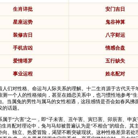
生肖详批
安门吉日
星座运势
鬼谷神算
装修吉日
八字财运
手机吉凶
情感合盘
爱情塔罗
五行缺失
事业运程
姓名配对
着人们对性格、命运与人际关系的理解。十二生肖源于古代天干
测一个人的性格倾向，甚至在婚恋关系中，也习惯性地参考“生肖
自由。当属兔的男性与属马的女性相遇，这段感情是否会如春风拂
议的话题。
属于“六害”之一，即“子未害、丑午害、寅巳害、卯辰害、申亥害
的生肖配对理论中，兔与马却被普遍认为是“不相合”的组合。其
外向、独立、热爱冒险，渴望不断突破现状。这种性格差异若处