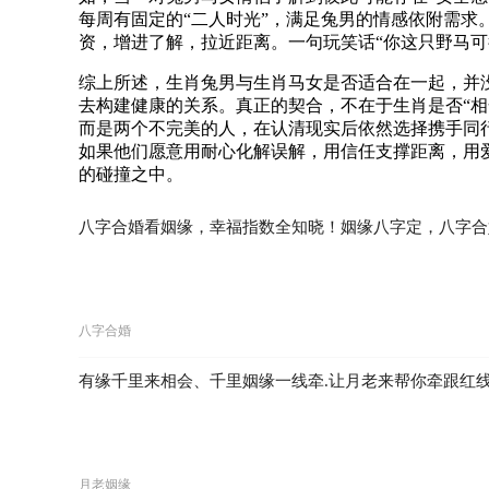
每周有固定的“二人时光”，满足兔男的情感依附需
资，增进了解，拉近距离。一句玩笑话“你这只野马可
综上所述，生肖兔男与生肖马女是否适合在一起，并
去构建健康的关系。真正的契合，不在于生肖是否“
而是两个不完美的人，在认清现实后依然选择携手同
如果他们愿意用耐心化解误解，用信任支撑距离，用
的碰撞之中。
八字合婚看姻缘，幸福指数全知晓！姻缘八字定，八字合
八字合婚
有缘千里来相会、千里姻缘一线牵.让月老来帮你牵跟红
月老姻缘