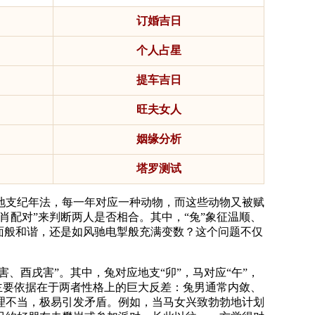
订婚吉日
个人占星
提车吉日
旺夫女人
姻缘分析
塔罗测试
地支纪年法，每一年对应一种动物，而这些动物又被赋
配对”来判断两人是否相合。其中，“兔”象征温顺、
面般和谐，还是如风驰电掣般充满变数？这个问题不仅
、酉戌害”。其中，兔对应地支“卯”，马对应“午”，
主要依据在于两者性格上的巨大反差：兔男通常内敛、
理不当，极易引发矛盾。例如，当马女兴致勃勃地计划