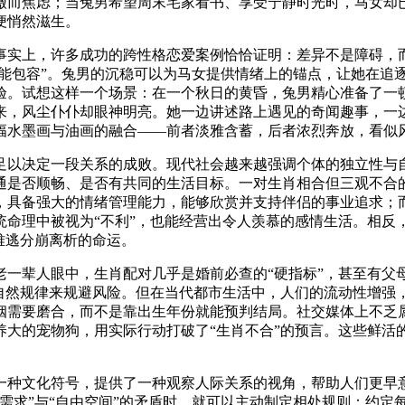
缴而焦虑；当兔男希望周末宅家看书、享受宁静时光时，马女却
便悄然滋生。
事实上，许多成功的跨性格恋爱案例恰恰证明：差异不是障碍，
中能包容”。兔男的沉稳可以为马女提供情绪上的锚点，让她在追
验。试想这样一个场景：在一个秋日的黄昏，兔男精心准备了一
来，风尘仆仆却眼神明亮。她一边讲述路上遇见的奇闻趣事，一
幅水墨画与油画的融合——前者淡雅含蓄，后者浓烈奔放，看似
足以决定一段关系的成败。现代社会越来越强调个体的独立性与自
通是否顺畅、是否有共同的生活目标。一对生肖相合但三观不合
，具备强大的情绪管理能力，能够欣赏并支持伴侣的事业追求；
统命理中被视为“不利”，也能经营出令人羡慕的感情生活。相反
难逃分崩离析的命运。
老一辈人眼中，生肖配对几乎是婚前必查的“硬指标”，甚至有父
应自然规律来规避风险。但在当代都市生活中，人们的流动性增强
姻需要磨合，而不是靠出生年份就能预判结局。社交媒体上不乏
养大的宠物狗，用实际行动打破了“生肖不合”的预言。这些鲜活
一种文化符号，提供了一种观察人际关系的视角，帮助人们更早
需求”与“自由空间”的矛盾时，就可以主动制定相处规则：约定