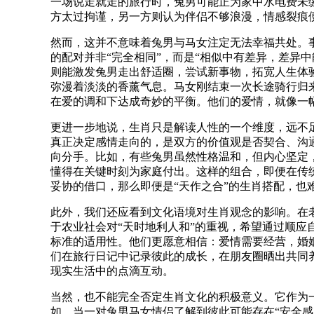
一场说走就走的旅行时，兔男可能正为家中水电费未
方太过拘谨，另一方则认为伴侣不够浪漫，情感裂痕
然而，这并不意味着兔男与马女注定无法幸福共处。
的配对并非“完全相同”，而是“相似中有差异，差异
则能激发兔男走出舒适圈，尝试新事物，拓宽人生体
弥漫着淡淡的香薰气息。马女刚结束一次长途骑行归
在爱的调和下达成奇妙的平衡。他们的爱情，就像一
更进一步地说，生肖只是解读人性的一个维度，远不
真正决定感情走向的，是双方的价值观是否契合、沟
向分手。比如，有些兔男虽然性格温和，但内心坚定
懂得在关键时刻为家庭付出。这样的组合，即便在传
妥协的借口，那么即便是“天作之合”的生肖搭配，也
此外，我们还应看到文化语境对生肖观念的影响。在
于农业社会对“天时地利人和”的重视，希望通过顺
标准的适用性。他们更愿意相信：爱情需要经营，婚
们在旅行日记中记录彼此的成长，在朋友圈晒出共同
现实生活中的点滴互动。
当然，也不能完全否定生肖文化的积极意义。它作为
如，当一对兔男马女情侣了解到彼此可能存在“安全感