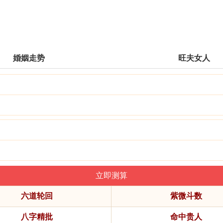
婚姻走势
旺夫女人
六道轮回
紫微斗数
八字精批
命中贵人