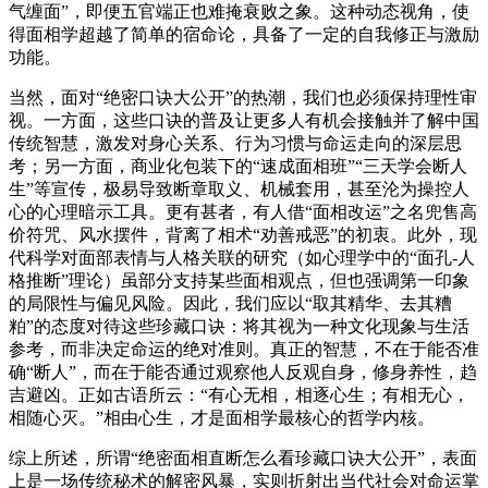
气缠面”，即便五官端正也难掩衰败之象。这种动态视角，使
得面相学超越了简单的宿命论，具备了一定的自我修正与激励
功能。
当然，面对“绝密口诀大公开”的热潮，我们也必须保持理性审
视。一方面，这些口诀的普及让更多人有机会接触并了解中国
传统智慧，激发对身心关系、行为习惯与命运走向的深层思
考；另一方面，商业化包装下的“速成面相班”“三天学会断人
生”等宣传，极易导致断章取义、机械套用，甚至沦为操控人
心的心理暗示工具。更有甚者，有人借“面相改运”之名兜售高
价符咒、风水摆件，背离了相术“劝善戒恶”的初衷。此外，现
代科学对面部表情与人格关联的研究（如心理学中的“面孔-人
格推断”理论）虽部分支持某些面相观点，但也强调第一印象
的局限性与偏见风险。因此，我们应以“取其精华、去其糟
粕”的态度对待这些珍藏口诀：将其视为一种文化现象与生活
参考，而非决定命运的绝对准则。真正的智慧，不在于能否准
确“断人”，而在于能否通过观察他人反观自身，修身养性，趋
吉避凶。正如古语所云：“有心无相，相逐心生；有相无心，
相随心灭。”相由心生，才是面相学最核心的哲学内核。
综上所述，所谓“绝密面相直断怎么看珍藏口诀大公开”，表面
上是一场传统秘术的解密风暴，实则折射出当代社会对命运掌