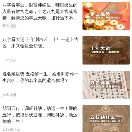
八字看事业，财富伴终生！哪日出生的
人最有财官之命，十之八九是大官或富
豪，解读您的事业天赋，扭转当下不利
困局！！
事业运势
八字看大运 十年测吉凶，十年一运卜吉
凶，未来命运全知晓。
十年大运
姓名藏运势 五格解一生，姓名判断你一
生吉凶，你的名字真的适合你吗？
姓名详批
阴阳五行，调旺补缺，助运一生！通晓
五行，把控起伏波澜，调旺补缺，助运
你的一生！
五行缺什么