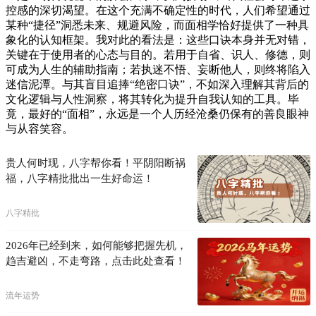
控感的深切渴望。在这个充满不确定性的时代，人们希望通过
某种“捷径”洞悉未来、规避风险，而面相学恰好提供了一种具
象化的认知框架。我对此的看法是：这些口诀本身并无对错，
关键在于使用者的心态与目的。若用于自省、识人、修德，则
可成为人生的辅助指南；若执迷不悟、妄断他人，则终将陷入
迷信泥潭。与其盲目追捧“绝密口诀”，不如深入理解其背后的
文化逻辑与人性洞察，将其转化为提升自我认知的工具。毕
竟，最好的“面相”，永远是一个人历经沧桑仍保有的善良眼神
与从容笑容。
贵人何时现，八字帮你看！平阴阳断祸
福，八字精批批出一生好命运！
八字精批
2026年已经到来，如何能够把握先机，
趋吉避凶，不走弯路，点击此处查看！
流年运势