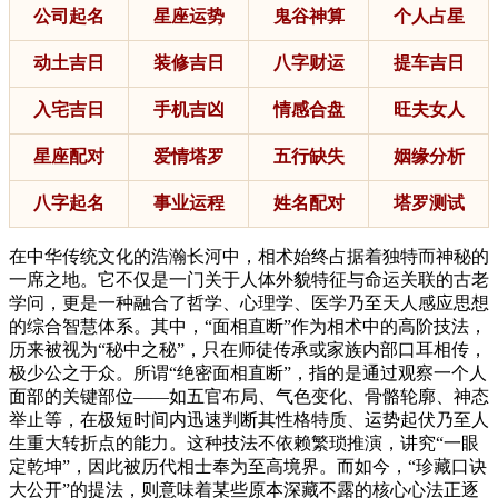
公司起名
星座运势
鬼谷神算
个人占星
动土吉日
装修吉日
八字财运
提车吉日
入宅吉日
手机吉凶
情感合盘
旺夫女人
星座配对
爱情塔罗
五行缺失
姻缘分析
八字起名
事业运程
姓名配对
塔罗测试
在中华传统文化的浩瀚长河中，相术始终占据着独特而神秘的
一席之地。它不仅是一门关于人体外貌特征与命运关联的古老
学问，更是一种融合了哲学、心理学、医学乃至天人感应思想
的综合智慧体系。其中，“面相直断”作为相术中的高阶技法，
历来被视为“秘中之秘”，只在师徒传承或家族内部口耳相传，
极少公之于众。所谓“绝密面相直断”，指的是通过观察一个人
面部的关键部位——如五官布局、气色变化、骨骼轮廓、神态
举止等，在极短时间内迅速判断其性格特质、运势起伏乃至人
生重大转折点的能力。这种技法不依赖繁琐推演，讲究“一眼
定乾坤”，因此被历代相士奉为至高境界。而如今，“珍藏口诀
大公开”的提法，则意味着某些原本深藏不露的核心心法正逐