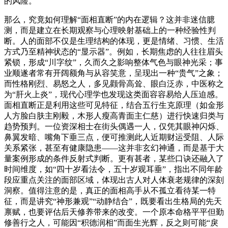
的风险。
那么，究竟如何理解“面相直断”的内在逻辑？这并非迷信臆
测，而是建立在长期观察与心理映射基础上的一种经验性判
断。人的面部不仅是生理结构的体现，更是情绪、习惯、生活
方式乃至精神状态的“显示器”。例如，长期焦虑的人往往眉头
紧锁，形成“川字纹”，久而久之影响整体气色与眼神光采；事
业顺遂者常有开阔额角与从容笑意，呈现出一种“贵气”之象；
而性格刚烈、易怒之人，多见颧骨高耸、眼白泛赤，中医称之
为“肝火上炎”，现代心理学也发现这类面容容易给人压迫感。
面相直断正是利用这些可见特征，结合五行生克原理（如金形
人方脸白肤主刚毅，木形人瘦高青面主仁慈）进行快速归类与
趋势预判。一位资深相士在街头偶遇一人，仅凭其眼神闪烁、
鼻翼发暗、嘴角下垂三点，便可推测此人近期财运受阻、人际
关系紧张，甚至有健康隐患——这并非玄幻神通，而是基于大
量案例形成的条件反射式判断。更有甚者，某些口诀还融入了
时间维度，如“四十岁看法令，五十岁观耳垂”，指出不同年龄
段应重点关注的面部区域，体现出古人对人体衰老规律的深刻
洞察。值得注意的是，真正的面相高手从不孤立看待某一特
征，而是讲究“神形兼观”“动静结合”，既要看出生格局的先天
禀赋，也要评估后天修养带来的改变。一个原本命格平平但勤
修善行之人，可能因“积德润相”而面生光辉，反之则可能“戾