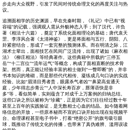
步走向大众视野，引发了民间对传统命理文化的再度关注与热
议。
追溯面相学的历史渊源，早在先秦时期，《礼记》中已有“视
容端”的记载，强调观人需从外貌神态入手；到了汉代，许负
著《相法十六篇》，奠定了系统化面相理论的基础；唐代袁天
罡、李淳风合著《太清神鉴》，更是将面相与五行、阴阳、八
卦紧密结合，形成了一套完整的预测体系。而在明清之际，江
湖术士辈出，面相技艺在民间广泛流传，出现了诸如《麻衣相
法》《柳庄相法》等经典著作。这些典籍中所载的“三停五
岳”“十二宫位”“流年运气”等概念，构成了面相直断的技术骨
架。然而，真正能让经验丰富的相士做到“一瞥即断”的，并非
书本知识的堆砌，而是那些代代相传、凝练成几句口诀的实战
经验。比如“眉清目秀者贵，眼露杀气者凶”“鼻梁高耸通天
庭，少年得志步青云”“人中深长寿百岁，唇薄语快是非
多”等，看似简单，实则蕴含了对成千上万案例的归纳总结。
这些口诀之所以被称为“珍藏”，正是因为它们往往经过数十年
甚至上百年的实践验证，是无数相士心血的结晶。如今随着网
络信息的开放，一些原本秘而不宣的口诀开始出现在短视频平
台、命理课程甚至电子书中，打着“绝密公开”的旗号吸引眼
球，既推动了传统文化的传播，也带来了真伪难辨、滥用误读