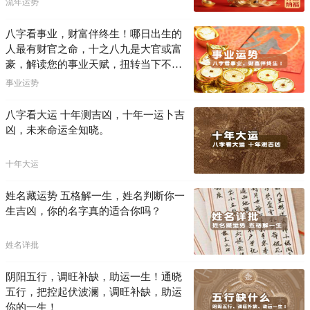
流年运势
八字看事业，财富伴终生！哪日出生的
人最有财官之命，十之八九是大官或富
豪，解读您的事业天赋，扭转当下不利
困局！！
事业运势
八字看大运 十年测吉凶，十年一运卜吉
凶，未来命运全知晓。
十年大运
姓名藏运势 五格解一生，姓名判断你一
生吉凶，你的名字真的适合你吗？
姓名详批
阴阳五行，调旺补缺，助运一生！通晓
五行，把控起伏波澜，调旺补缺，助运
你的一生！