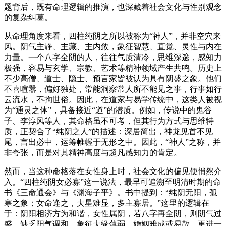
题背后，既有命理逻辑的推演，也深藏着社会文化与性别观念
的复杂纠葛。
从命理角度来看，四柱纯阴之所以被称为“神人”，并非空穴来
风。阴气主静、主藏、主内敛，象征智慧、直觉、灵性与内在
力量。一个八字全阴的人，往往气质清冷，思维深邃，感知力
极强，容易与玄学、宗教、艺术等精神领域产生共鸣。历史上
不少高僧、道士、隐士、预言家皆被认为具有阴盛之象。他们
不喜喧嚣，偏好独处，常能洞察常人所不能见之事，行事如行
云流水，不拘世俗。因此，在道家与易学传统中，这类人被视
为“通灵之体”，具备接近“道”的潜质。例如，传说中的鬼谷
子、李淳风等人，其命格虽不可考，但其行为方式与思维特
质，正契合了“纯阴之人”的描述：深居简出，神龙见首不见
尾，言出必中，运筹帷幄于无形之中。因此，“神人”之称，并
非夸张，而是对其精神高度与超凡感知力的肯定。
然而，当这种命格落在女性身上时，社会文化的偏见便悄然介
入。“四柱纯阴女必寡”这一说法，最早可追溯至明清时期的命
书《三命通会》与《渊海子平》。书中提到：“纯阴无阳，孤
寒之象；女命逢之，夫星难显，多主寡居。”这里的逻辑在
于：阴阳相济方为和谐，女性属阴，若八字再全阴，则阴气过
盛，缺乏阳气调和，象征夫缘薄弱，婚姻难成或易散。更进一