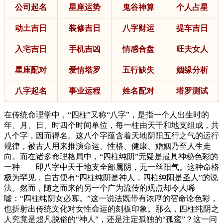
公司起名
星座运势
鬼谷神算
个人占星
动土吉日
装修吉日
八字财运
提车吉日
入宅吉日
手机吉凶
情感合盘
旺夫女人
星座配对
爱情塔罗
五行缺失
姻缘分析
八字起名
事业运程
姓名配对
塔罗测试
在传统命理学中，“四柱”又称“八字”，是指一个人出生时的
年、月、日、时四个时间单位，每一柱由天干和地支组成，共
八个字，因而得名。这八个字蕴含着天地阴阳五行之气的运行
规律，被古人用来推演命运、性格、健康、婚姻乃至人生走
向。而在诸多命理格局中，“四柱纯阴”无疑是最具神秘色彩的
一种——即八字中天干地支全部属阴，无一丝阳气。这种命格
极为罕见，自古便有“四柱纯阴是神人，四柱纯阳是圣人”的说
法。然而，随之而来的另一个广为流传的观点却令人唏
嘘：“四柱纯阴女必寡。”这一说法既带有浓厚的宿命论色彩，
也折射出传统文化对女性命运的刻板印象。那么，四柱纯阴之
人究竟是超凡脱俗的“神人”，还是注定孤独的“孤鸾”？这一问