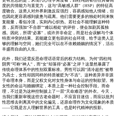
更有意思的是，从现代心理学角度看，四柱纯阴者往往具备高
度的共情能力与直觉力，这与“高敏感人群”（HSP）的特征高
度吻合。这类人对外界刺激反应强烈，容易感知他人情绪，但
也因此更容易感到疲惫与疏离。他们需要更多的独处时间来恢
复能量，看似冷漠，实则内心炽热。若社会不能理解这种特
质，反而强加“不合群”“难以相处”的评价，便会加剧其孤独
感。因此，所谓“必寡”，或许并非命定，而是社会误解与个体
特质冲突的结果。若能建立更包容的社会环境，给予这类人足
够的理解与空间，她们完全可以在不依赖婚姻的情况下，活出
丰盛而自由的人生。
此外，我们还需反思命理话语背后的权力结构。为何“四柱纯
阴男”可称“神人”，而“女”却落得“必寡”之评？这显然暴露了
传统命理体系中的性别双重标准。男性可以因“清冷超然”被尊
为高士，女性却因同样的特质被贬为“不吉”。这种差异并非源
于命理本身，而是父权文化对女性身体与命运的控制欲望。将
女性的命运与婚姻绑定，本质上是一种社会控制手段。而命
理，不过是为这种控制披上了一层“天命难违”的外衣。今天，
当我们重新审视这些古老命题时，不应盲目迷信，而应以批判
性思维去剥离其中的文化偏见，还原命理作为文化现象的本质
——它既是古人理解世界的工具，也是时代精神的投影。