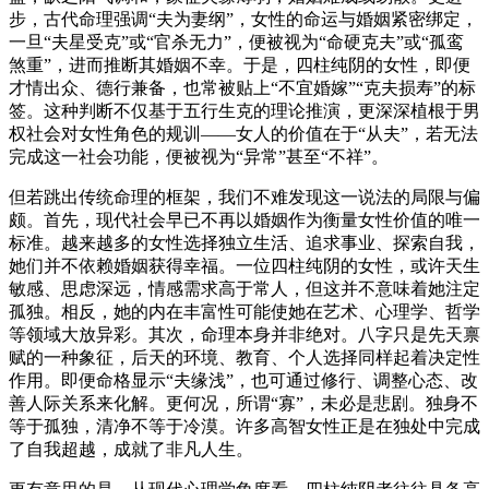
步，古代命理强调“夫为妻纲”，女性的命运与婚姻紧密绑定，
一旦“夫星受克”或“官杀无力”，便被视为“命硬克夫”或“孤鸾
煞重”，进而推断其婚姻不幸。于是，四柱纯阴的女性，即便
才情出众、德行兼备，也常被贴上“不宜婚嫁”“克夫损寿”的标
签。这种判断不仅基于五行生克的理论推演，更深深植根于男
权社会对女性角色的规训——女人的价值在于“从夫”，若无法
完成这一社会功能，便被视为“异常”甚至“不祥”。
但若跳出传统命理的框架，我们不难发现这一说法的局限与偏
颇。首先，现代社会早已不再以婚姻作为衡量女性价值的唯一
标准。越来越多的女性选择独立生活、追求事业、探索自我，
她们并不依赖婚姻获得幸福。一位四柱纯阴的女性，或许天生
敏感、思虑深远，情感需求高于常人，但这并不意味着她注定
孤独。相反，她的内在丰富性可能使她在艺术、心理学、哲学
等领域大放异彩。其次，命理本身并非绝对。八字只是先天禀
赋的一种象征，后天的环境、教育、个人选择同样起着决定性
作用。即便命格显示“夫缘浅”，也可通过修行、调整心态、改
善人际关系来化解。更何况，所谓“寡”，未必是悲剧。独身不
等于孤独，清净不等于冷漠。许多高智女性正是在独处中完成
了自我超越，成就了非凡人生。