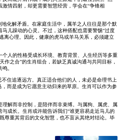
虽激情四射，却更需要智慧经营，学会在“争锋相
刚地化解矛盾。在家庭生活中，属羊之人往往是那个默
着马儿躁动的心灵。不过，这种搭配也需要警惕“过度
或逃离心理。因此，健康的虎马或羊马关系，必须建立
一个人的性格受成长环境、教育背景、人生经历等多重
天作之合”的生肖组合，若缺乏真诚沟通与共同目标，
共鸣。
忍不住追逐远方。真正适合他们的人，未必是命理书上
马，而是成为它愿意主动归来的草原。生肖可以作为参
是理解而非控制，是陪伴而非束缚。与属狗、属虎、属
营与成长。生肖或许能告诉我们“谁更容易走近马儿的
—既尊重其背后的文化智慧，也不盲从其绝对结论。毕