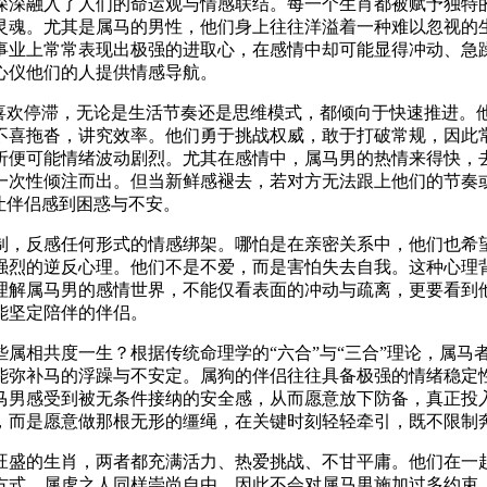
深深融入了人们的命运观与情感联结。每一个生肖都被赋予独特
灵魂。尤其是属马的男性，他们身上往往洋溢着一种难以忽视的
事业上常常表现出极强的进取心，在感情中却可能显得冲动、急
心仪他们的人提供情感导航。
不喜欢停滞，无论是生活节奏还是思维模式，都倾向于快速推进。
不喜拖沓，讲究效率。他们勇于挑战权威，敢于打破常规，因此
折便可能情绪波动剧烈。尤其在感情中，属马男的热情来得快，
一次性倾注而出。但当新鲜感褪去，若对方无法跟上他们的节奏
让伴侣感到困惑与不安。
制，反感任何形式的情感绑架。哪怕是在亲密关系中，他们也希
强烈的逆反心理。他们不是不爱，而是害怕失去自我。这种心理
理解属马男的感情世界，不能仅看表面的冲动与疏离，更要看到
能坚定陪伴的伴侣。
属相共度一生？根据传统命理学的“六合”与“三合”理论，属马
能弥补马的浮躁与不安定。属狗的伴侣往往具备极强的情绪稳定
马男感受到被无条件接纳的安全感，从而愿意放下防备，真正投
，而是愿意做那根无形的缰绳，在关键时刻轻轻牵引，既不限制
旺盛的生肖，两者都充满活力、热爱挑战、不甘平庸。他们在一
方式。属虎之人同样崇尚自由，因此不会对属马男施加过多约束