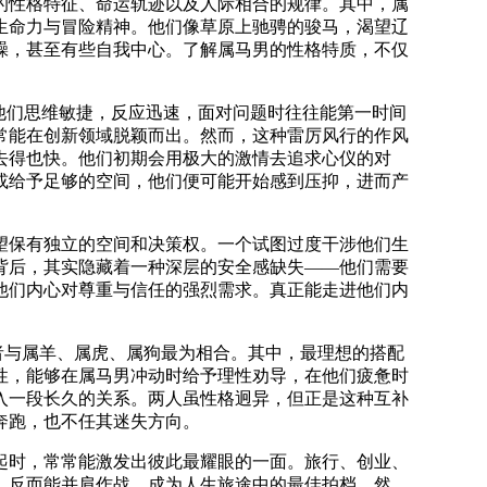
的性格特征、命运轨迹以及人际相合的规律。其中，属
生命力与冒险精神。他们像草原上驰骋的骏马，渴望辽
躁，甚至有些自我中心。了解属马男的性格特质，不仅
他们思维敏捷，反应迅速，面对问题时往往能第一时间
常能在创新领域脱颖而出。然而，这种雷厉风行的作风
去得也快。他们初期会用极大的激情去追求心仪的对
或给予足够的空间，他们便可能开始感到压抑，进而产
望保有独立的空间和决策权。一个试图过度干涉他们生
背后，其实隐藏着一种深层的安全感缺失——他们需要
他们内心对尊重与信任的强烈需求。真正能走进他们内
者与属羊、属虎、属狗最为相合。其中，最理想的搭配
性，能够在属马男冲动时给予理性劝导，在他们疲惫时
入一段长久的关系。两人虽性格迥异，但正是这种互补
奔跑，也不任其迷失方向。
起时，常常能激发出彼此最耀眼的一面。旅行、创业、
，反而能并肩作战，成为人生旅途中的最佳拍档。然