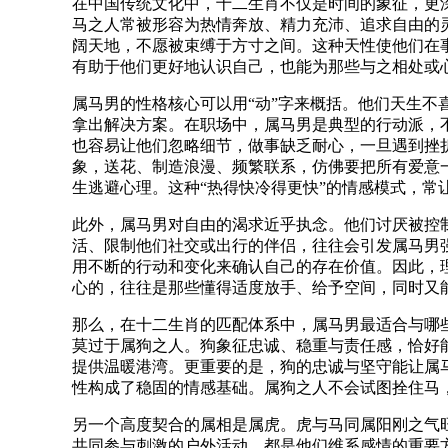
在中国传统文化中，十二生肖不仅是时间的象征，更
马之人常被形容为热情奔放、精力充沛、追求自由的
阔天地，不愿被束缚于方寸之间。这种天性使他们在
有助于他们更好地认识自己，也能为那些与之相处或
属马男的性格核心可以用“动”字来概括。他们天生
拿出解决方案。在职场中，属马男是典型的行动派，
也容易让他们忽略细节，做事缺乏耐心，一旦遇到挫
象，送花、制造浪漫、频繁联系，仿佛要把所有爱意
生逃避心理。这种“热得快冷得更快”的情感模式，常
此外，属马男对自由的渴求近乎执念。他们讨厌被控
活、限制他们社交或出行的伴侣，往往会引发属马男
用不断的行动和变化来确认自己的存在价值。因此，
心的，往往是那些懂得适度放手、给予空间，同时又
那么，在十二生肖的匹配体系中，属马男最适合与哪些
莫过于属狗之人。狗象征忠诚、稳重与责任感，恰好
提供温暖港湾。更重要的是，狗的忠诚与坚守能让属
性构成了稳固的情感基础。属狗之人不会试图拴住马
另一个高度契合的属相是属虎。虎与马同属阳刚之气
共同参与刺激的户外活动，都是他们维系感情的重要