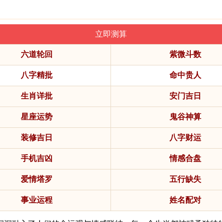
六道轮回
紫微斗数
八字精批
命中贵人
生肖详批
安门吉日
星座运势
鬼谷神算
装修吉日
八字财运
手机吉凶
情感合盘
爱情塔罗
五行缺失
事业运程
姓名配对