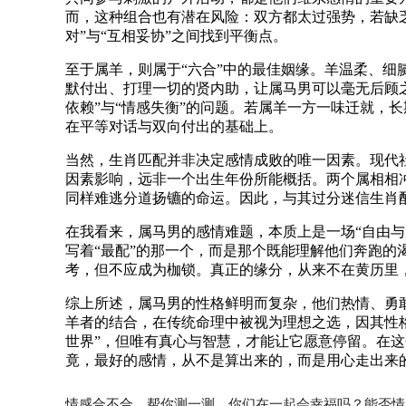
而，这种组合也有潜在风险：双方都太过强势，若缺
对”与“互相妥协”之间找到平衡点。
至于属羊，则属于“六合”中的最佳姻缘。羊温柔、
默付出、打理一切的贤内助，让属马男可以毫无后顾
依赖”与“情感失衡”的问题。若属羊一方一味迁就，
在平等对话与双向付出的基础上。
当然，生肖匹配并非决定感情成败的唯一因素。现代
因素影响，远非一个出生年份所能概括。两个属相相
同样难逃分道扬镳的命运。因此，与其过分迷信生肖
在我看来，属马男的感情难题，本质上是一场“自由
写着“最配”的那一个，而是那个既能理解他们奔跑
考，但不应成为枷锁。真正的缘分，从来不在黄历里
综上所述，属马男的性格鲜明而复杂，他们热情、勇
羊者的结合，在传统命理中被视为理想之选，因其性
世界”，但唯有真心与智慧，才能让它愿意停留。在
竟，最好的感情，从不是算出来的，而是用心走出来
情感合不合，帮你测一测。你们在一起会幸福吗？能否情