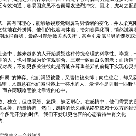
乏有效沟通，容易因意见不合而爆发激烈冲突。因此，虎马之配
细腻、富有同理心，能够敏锐察觉到属马男情绪的变化，并以柔克
之忧地在外拼搏。他们的包容与体贴，恰如春风化雨，悄然滋润
长期压抑自我，最终可能导致关系失衡，甚至引发属马男的愧疚
社会中，越来越多的人开始质疑这种传统命理的科学性。毕竟，
冲的人，也可能因为价值观契合、三观一致而白头偕老；而所谓“
配对表，不如更多关注彼此是否能在尊重差异的前提下实现心灵
与归属”的博弈。他们渴望被爱，又害怕被束缚；向往稳定，却又
的渴望，又愿意在他们累时递上一杯水的人。爱情不是驯服一匹野
，而在两颗愿意彼此靠近的心中。
敢、独立，但也易怒、急躁、缺乏耐心。在感情中，他们需要的
格互补、能量协调。然而，感情的长久维系终究依赖于双方的经
这个多元开放的时代，我们不妨以更包容的心态看待生肖文化—
的。
定终生？一合就知道