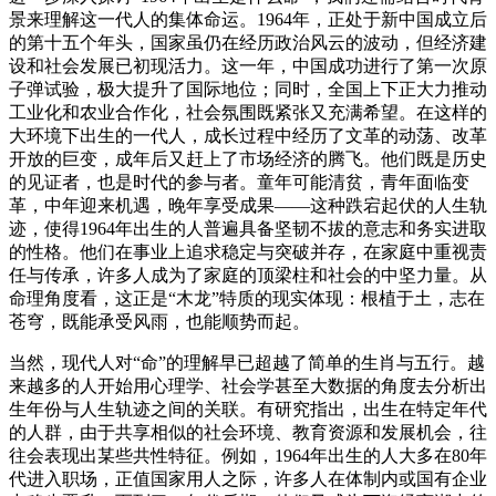
景来理解这一代人的集体命运。1964年，正处于新中国成立后
的第十五个年头，国家虽仍在经历政治风云的波动，但经济建
设和社会发展已初现活力。这一年，中国成功进行了第一次原
子弹试验，极大提升了国际地位；同时，全国上下正大力推动
工业化和农业合作化，社会氛围既紧张又充满希望。在这样的
大环境下出生的一代人，成长过程中经历了文革的动荡、改革
开放的巨变，成年后又赶上了市场经济的腾飞。他们既是历史
的见证者，也是时代的参与者。童年可能清贫，青年面临变
革，中年迎来机遇，晚年享受成果——这种跌宕起伏的人生轨
迹，使得1964年出生的人普遍具备坚韧不拔的意志和务实进取
的性格。他们在事业上追求稳定与突破并存，在家庭中重视责
任与传承，许多人成为了家庭的顶梁柱和社会的中坚力量。从
命理角度看，这正是“木龙”特质的现实体现：根植于土，志在
苍穹，既能承受风雨，也能顺势而起。
当然，现代人对“命”的理解早已超越了简单的生肖与五行。越
来越多的人开始用心理学、社会学甚至大数据的角度去分析出
生年份与人生轨迹之间的关联。有研究指出，出生在特定年代
的人群，由于共享相似的社会环境、教育资源和发展机会，往
往会表现出某些共性特征。例如，1964年出生的人大多在80年
代进入职场，正值国家用人之际，许多人在体制内或国有企业