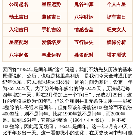
公司起名
星座运势
鬼谷神算
个人占星
动土吉日
装修吉日
八字财运
提车吉日
入宅吉日
手机吉凶
情感合盘
旺夫女人
星座配对
爱情塔罗
五行缺失
姻缘分析
八字起名
事业运程
姓名配对
塔罗测试
要回答“1964年是闰年吗”这个问题，我们不妨先从历法的基本
原理说起。公历，也就是格里高利历，是我们今天全球通用的
纪年体系，它以地球绕太阳公转一周的时间为基础，设定一年
为365.2425天。为了弥补每年多出的约0.2425天，历法规定每
四年增加一天，即在2月份加上一个“闰日”，形成2月29日，这
样的年份被称为“闰年”。但这个规则并非无条件适用——能被
4整除的年份通常是闰年，但如果该年份能被100整除而不能被
400整除，则不是闰年。比如1900年就不是闰年，而2000年
是。回到1964年，它能被4整除（1964 ÷ 4 = 491），且不被
100整除，因此毫无疑问，1964年是闰年。这一年2月有29天，
比平年多出一天。这一看似微小的变化，在历史长河中却可能