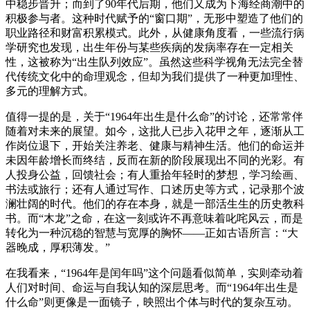
中稳步晋升；而到了90年代后期，他们又成为下海经商潮中的
积极参与者。这种时代赋予的“窗口期”，无形中塑造了他们的
职业路径和财富积累模式。此外，从健康角度看，一些流行病
学研究也发现，出生年份与某些疾病的发病率存在一定相关
性，这被称为“出生队列效应”。虽然这些科学视角无法完全替
代传统文化中的命理观念，但却为我们提供了一种更加理性、
多元的理解方式。
值得一提的是，关于“1964年出生是什么命”的讨论，还常常伴
随着对未来的展望。如今，这批人已步入花甲之年，逐渐从工
作岗位退下，开始关注养老、健康与精神生活。他们的命运并
未因年龄增长而终结，反而在新的阶段展现出不同的光彩。有
人投身公益，回馈社会；有人重拾年轻时的梦想，学习绘画、
书法或旅行；还有人通过写作、口述历史等方式，记录那个波
澜壮阔的时代。他们的存在本身，就是一部活生生的历史教科
书。而“木龙”之命，在这一刻或许不再意味着叱咤风云，而是
转化为一种沉稳的智慧与宽厚的胸怀——正如古语所言：“大
器晚成，厚积薄发。”
在我看来，“1964年是闰年吗”这个问题看似简单，实则牵动着
人们对时间、命运与自我认知的深层思考。而“1964年出生是
什么命”则更像是一面镜子，映照出个体与时代的复杂互动。