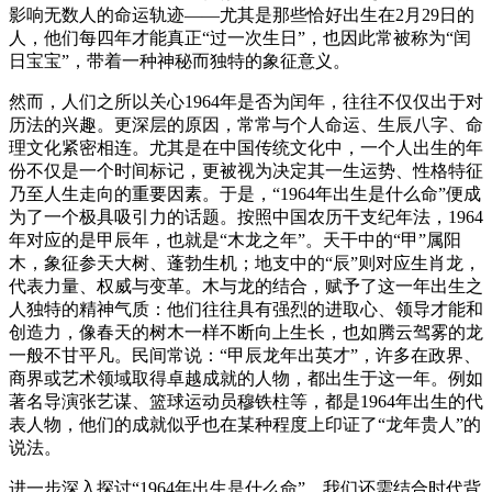
影响无数人的命运轨迹——尤其是那些恰好出生在2月29日的
人，他们每四年才能真正“过一次生日”，也因此常被称为“闰
日宝宝”，带着一种神秘而独特的象征意义。
然而，人们之所以关心1964年是否为闰年，往往不仅仅出于对
历法的兴趣。更深层的原因，常常与个人命运、生辰八字、命
理文化紧密相连。尤其是在中国传统文化中，一个人出生的年
份不仅是一个时间标记，更被视为决定其一生运势、性格特征
乃至人生走向的重要因素。于是，“1964年出生是什么命”便成
为了一个极具吸引力的话题。按照中国农历干支纪年法，1964
年对应的是甲辰年，也就是“木龙之年”。天干中的“甲”属阳
木，象征参天大树、蓬勃生机；地支中的“辰”则对应生肖龙，
代表力量、权威与变革。木与龙的结合，赋予了这一年出生之
人独特的精神气质：他们往往具有强烈的进取心、领导才能和
创造力，像春天的树木一样不断向上生长，也如腾云驾雾的龙
一般不甘平凡。民间常说：“甲辰龙年出英才”，许多在政界、
商界或艺术领域取得卓越成就的人物，都出生于这一年。例如
著名导演张艺谋、篮球运动员穆铁柱等，都是1964年出生的代
表人物，他们的成就似乎也在某种程度上印证了“龙年贵人”的
说法。
进一步深入探讨“1964年出生是什么命”，我们还需结合时代背