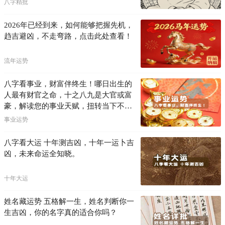
八字精批
2026年已经到来，如何能够把握先机，
趋吉避凶，不走弯路，点击此处查看！
流年运势
八字看事业，财富伴终生！哪日出生的
人最有财官之命，十之八九是大官或富
豪，解读您的事业天赋，扭转当下不利
困局！！
事业运势
八字看大运 十年测吉凶，十年一运卜吉
凶，未来命运全知晓。
十年大运
姓名藏运势 五格解一生，姓名判断你一
生吉凶，你的名字真的适合你吗？