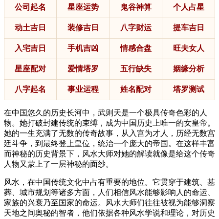
公司起名
星座运势
鬼谷神算
个人占星
动土吉日
装修吉日
八字财运
提车吉日
入宅吉日
手机吉凶
情感合盘
旺夫女人
星座配对
爱情塔罗
五行缺失
姻缘分析
八字起名
事业运程
姓名配对
塔罗测试
在中国悠久的历史长河中，武则天是一个极具传奇色彩的人
物。她打破封建传统的束缚，成为中国历史上唯一的女皇帝。
她的一生充满了无数的传奇故事，从入宫为才人，历经无数宫
廷斗争，到最终登上皇位，统治一个庞大的帝国。在这样丰富
而神秘的历史背景下，风水大师对她的解读就像是给这个传奇
人物又蒙上了一层神秘的面纱。
风水，在中国传统文化中占有重要的地位。它贯穿于建筑、墓
葬、城市规划等诸多方面，人们相信风水能够影响人的命运、
家族的兴衰乃至国家的命运。风水大师们往往被视为能够洞察
天地之间奥秘的智者，他们依据各种风水学说和理论，对历史