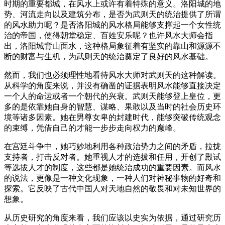
时期的重要都城，在风水上或许有着特殊的意义。洛阳城的地
势、河流走向以及建筑分布，是否为武则天的统治提供了所谓
的风水助力呢？是否洛阳城的风水格局能够支撑起一个女性统
治的帝国，使得朝堂稳定、百姓安乐呢？也许风水大师会指
出，洛阳城背山面水，这种格局象征着有坚实的靠山和源源不
断的财富与生机，为武则天的统治奠定了良好的风水基础。
然而，我们也必须理性地看待风水大师对武则天的这种解读。
从科学的角度来说，并没有确凿的证据表明风水能够直接决定
一个人的命运或者一个朝代的兴衰。武则天能够登上皇位，更
多的是依靠她自身的智慧、谋略、果敢以及当时的社会历史环
境等诸多因素。她在男尊女卑的封建时代，能够突破传统观念
的束缚，凭借自己的才能一步步走向权力的巅峰。
在宫廷斗争中，她巧妙地利用各种政治势力之间的矛盾，拉拢
支持者，打击反对者。她重视人才的选拔和任用，开创了殿试
等选拔人才的制度，这些都是她统治成功的重要因素。而风水
的说法，更像是一种文化现象，一种人们对神秘事物的好奇和
探索。它反映了古代中国人对天地自然的敬畏和对未知世界的
想象。
从历史研究的角度来看，我们应该以史实为依据，通过研究历