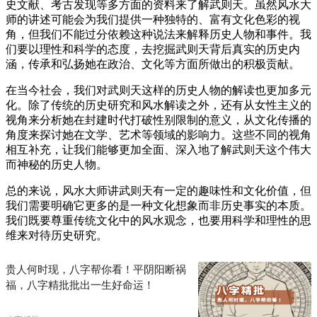
史文献、考古发现等多方面的资料来了解武则天。虽然风水大
师的讲述可能会为我们提供一种独特的、富有文化色彩的视
角，但我们不能过分依赖这种说法来解释历史人物和事件。我
们要以理性和科学的态度，去挖掘武则天背后真实的历史内
涵，传承和弘扬她在政治、文化等方面所做出的积极贡献。
在当今社会，我们对武则天这样的历史人物的解读也更加多元
化。除了传统的历史研究和风水解读之外，还有从女性主义的
视角来分析她在封建时代打破性别限制的意义，从文化传播的
角度来探讨她在文学、艺术等领域的影响力。这些不同的视角
相互补充，让我们能够更加全面、深入地了解武则天这个伟大
而神秘的历史人物。
总的来说，风水大师讲武则天有一定的趣味性和文化价值，但
我们需要明确它更多的是一种文化想象而非历史事实的本质。
我们既要尊重传统文化中的风水观念，也要用科学和理性的思
维来对待历史研究。
贵人何时现，八字帮你看！平阴阳断祸
福，八字精批批出一生好命运！