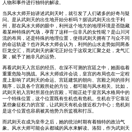
人物和事件进行独特的解读。
当风水大师开始讲述武则天时，就引发了人们诸多的好奇与疑
问。是从武则天的出生地开始分析吗？据说武则天出生于利
州，那在风水大师的眼中，利州这个地方的地理环境是否隐藏
着某种特殊的气场，孕育了这样一位非凡的女性呢？是山川河
流的布局，还是特殊的地理位置，使得武则天拥有了与众不同
的命运轨迹？也许风水大师会认为，利州的山水走势如同两条
巨龙交汇，而武则天的家宅正好位于这双龙汇聚之处，龙气汇
聚，赋予了她非凡的运势。
再看武则天入宫后的经历。在深不可测的宫廷之中，她面临着
重重危险与挑战。风水大师或许会说，皇宫的布局也在一定程
度上影响了武则天的命运。宫廷建筑的朝向、宫殿之间的排列
顺序，以及各个宫殿所处的方位，都可能与风水相关。比如，
武则天初入宫时所居住的宫殿，可能正处于皇宫风水格局中的
一个特殊位置，这个位置既有生机也有危机。生机在于它靠近
某些象征权力的宫室，让武则天有机会接近权力中心；危机则
是这个位置也容易被其他势力所监视和打压。
而武则天在成为皇帝之后，她的统治时期有着独特的政治气
象。风水大师可能会从都城的风水来解读。洛阳，作为武则天