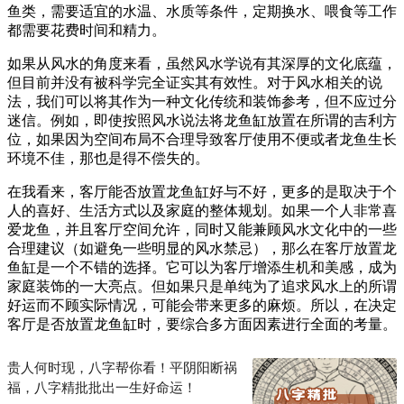
鱼类，需要适宜的水温、水质等条件，定期换水、喂食等工作
都需要花费时间和精力。
如果从风水的角度来看，虽然风水学说有其深厚的文化底蕴，
但目前并没有被科学完全证实其有效性。对于风水相关的说
法，我们可以将其作为一种文化传统和装饰参考，但不应过分
迷信。例如，即使按照风水说法将龙鱼缸放置在所谓的吉利方
位，如果因为空间布局不合理导致客厅使用不便或者龙鱼生长
环境不佳，那也是得不偿失的。
在我看来，客厅能否放置龙鱼缸好与不好，更多的是取决于个
人的喜好、生活方式以及家庭的整体规划。如果一个人非常喜
爱龙鱼，并且客厅空间允许，同时又能兼顾风水文化中的一些
合理建议（如避免一些明显的风水禁忌），那么在客厅放置龙
鱼缸是一个不错的选择。它可以为客厅增添生机和美感，成为
家庭装饰的一大亮点。但如果只是单纯为了追求风水上的所谓
好运而不顾实际情况，可能会带来更多的麻烦。所以，在决定
客厅是否放置龙鱼缸时，要综合多方面因素进行全面的考量。
贵人何时现，八字帮你看！平阴阳断祸
福，八字精批批出一生好命运！