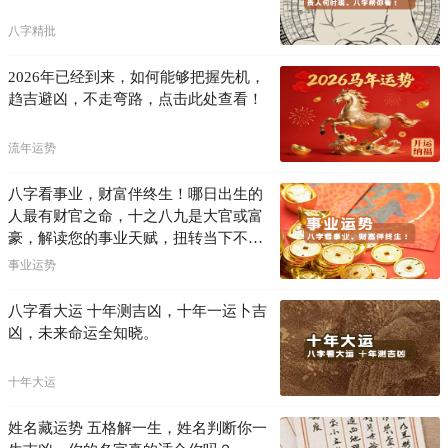
八字精批
2026年已经到来，如何能够把握先机，
趋吉避凶，不走弯路，点击此处查看！
流年运势
八字看事业，财富伴终生！哪日出生的
人最有财官之命，十之八九是大官或富
豪，解读您的事业天赋，扭转当下不利
困局！！
事业运势
八字看大运 十年测吉凶，十年一运卜吉
凶，未来命运全知晓。
十年大运
姓名藏运势 五格解一生，姓名判断你一