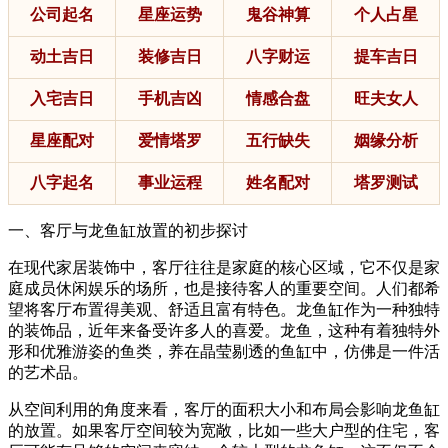
公司起名
星座运势
鬼谷神算
个人占星
动土吉日
装修吉日
八字财运
提车吉日
入宅吉日
手机吉凶
情感合盘
旺夫女人
星座配对
爱情塔罗
五行缺失
姻缘分析
八字起名
事业运程
姓名配对
塔罗测试
一、客厅与龙鱼缸放置的初步探讨
在现代家居装饰中，客厅往往是家庭的核心区域，它不仅是家
庭成员休闲娱乐的场所，也是接待客人的重要空间。人们都希
望将客厅布置得美观、舒适且富有特色。龙鱼缸作为一种独特
的装饰品，近年来备受许多人的喜爱。龙鱼，这种有着独特外
形和优雅游姿的鱼类，养在晶莹剔透的鱼缸中，仿佛是一件活
的艺术品。
从空间利用的角度来看，客厅的面积大小和布局会影响龙鱼缸
的放置。如果客厅空间较为宽敞，比如一些大户型的住宅，客