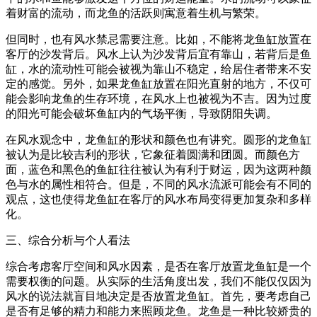
着财富的流动，而龙鱼的活跃则寓意着生机与繁荣。
但同时，也有风水禁忌需要注意。比如，不能将龙鱼缸放置在
客厅的沙发背后。风水上认为沙发背后宜有靠山，若背后是鱼
缸，水的流动性可能会被视为靠山不稳定，给居住者带来不安
定的感觉。另外，如果龙鱼缸放置在阳光直射的地方，不仅可
能会影响龙鱼的生存环境，在风水上也被视为不吉。因为过度
的阳光可能会破坏鱼缸内的气场平衡，导致阴阳失调。
在风水观念中，龙鱼缸的形状和颜色也有讲究。圆形的龙鱼缸
被认为是比较吉利的形状，它象征着圆满和团圆。而颜色方
面，蓝色和黑色的鱼缸往往被认为有利于财运，因为这两种颜
色与水的属性相符合。但是，不同的风水流派可能会有不同的
观点，这也使得龙鱼缸在客厅的风水布局变得更加复杂和多样
化。
三、综合分析与个人看法
综合考虑客厅空间和风水因素，是否在客厅放置龙鱼缸是一个
需要权衡的问题。从实际的生活角度出发，我们不能仅仅因为
风水的说法就盲目地决定是否放置龙鱼缸。首先，要考虑自己
是否有足够的精力和能力来照顾龙鱼。龙鱼是一种比较娇贵的