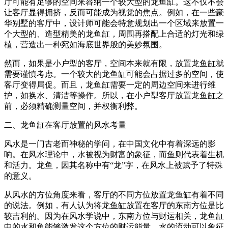
厅可能有足够的空间来容纳一个较大型的龙鱼缸。这不仅不会
让客厅显得拥挤，反而可能成为视觉的焦点。例如，在一些豪
华别墅的客厅中，设计师可能会特意规划出一个区域来放置一
个大型的、造型精美的龙鱼缸，周围再搭配上合适的灯光和绿
植，营造出一种宛如海底世界般的美妙氛围。
然而，如果是小户型的客厅，空间本来就有限，放置龙鱼缸就
需要谨慎考虑。一个较大的龙鱼缸可能会占据过多的空间，使
客厅变得局促。而且，龙鱼缸需要一定的周边空间来进行维
护，如换水、清洁等操作。所以，在小户型客厅放置龙鱼缸之
前，必须精确测量空间，并权衡利弊。
二、龙鱼缸在客厅放置的风水考量
风水是一门古老而神秘的学问，在中国文化中有着深远的影
响。在风水理论中，水被视为财富的象征，而鱼则代表着生机
和活力。龙鱼，因其名称中有“龙”字，在风水上被赋予了特殊
的意义。
从风水的方位角度来看，客厅的不同方位放置龙鱼缸有着不同
的说法。例如，有人认为将龙鱼缸放置在客厅的东南方位是比
较吉利的。因为在风水学说中，东南方位与财运相关，龙鱼缸
中的水和鱼能够激发这个方位的财运能量。水的流动可以象征