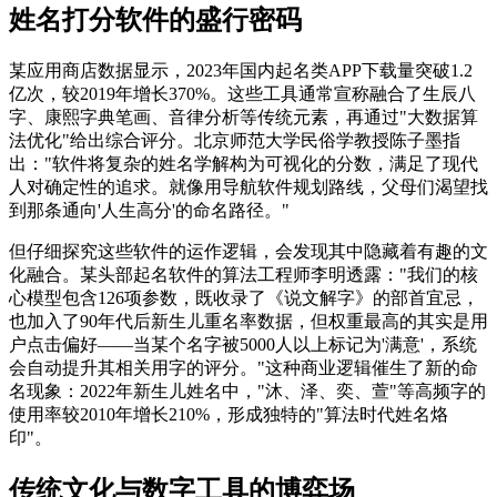
姓名打分软件的盛行密码
某应用商店数据显示，2023年国内起名类APP下载量突破1.2
亿次，较2019年增长370%。这些工具通常宣称融合了生辰八
字、康熙字典笔画、音律分析等传统元素，再通过"大数据算
法优化"给出综合评分。北京师范大学民俗学教授陈子墨指
出："软件将复杂的姓名学解构为可视化的分数，满足了现代
人对确定性的追求。就像用导航软件规划路线，父母们渴望找
到那条通向'人生高分'的命名路径。"
但仔细探究这些软件的运作逻辑，会发现其中隐藏着有趣的文
化融合。某头部起名软件的算法工程师李明透露："我们的核
心模型包含126项参数，既收录了《说文解字》的部首宜忌，
也加入了90年代后新生儿重名率数据，但权重最高的其实是用
户点击偏好——当某个名字被5000人以上标记为'满意'，系统
会自动提升其相关用字的评分。"这种商业逻辑催生了新的命
名现象：2022年新生儿姓名中，"沐、泽、奕、萱"等高频字的
使用率较2010年增长210%，形成独特的"算法时代姓名烙
印"。
传统文化与数字工具的博弈场