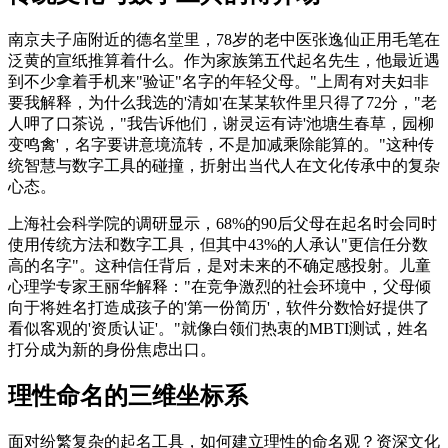
南京夫子庙附近的德名堂里，78岁的老中医张逸仙正用毛笔在
泛黄的宣纸推算着什么。作为家族第五代起名先生，他最近遇
到不少拿着手机来"验证"名字的年轻父母。"上周有对夫妇非
要我解释，为什么我选的'清如'在某某软件里只得了72分，"老
人呷了口茶说，"我告诉他们，谢灵运有诗'池塘生春草，园柳
变鸣禽'，名字要讲意境流转，不是加减乘除能算的。"这种传
统智慧与数字工具的碰撞，折射出当代人在文化传承中的复杂
心态。
上海社会科学院的调研显示，68%的90后父母在起名时会同时
使用传统方法和数字工具，但其中43%的人承认"更信任分数
高的名字"。这种信任背后，是对未来的不确定感投射。儿童
心理学专家王丽华解释："在竞争激烈的社会环境中，父母倾
向于将姓名打造成孩子的'第一份简历'，软件分数恰好提供了
看似客观的'资质认证'。"就像白领们热衷的MBTI测试，姓名
打分成为新的身份焦虑出口。
理性命名的三维坐标系
面对纷繁复杂的起名工具，如何建立理性的命名观？资深文化