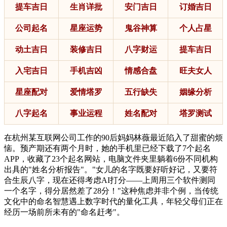
提车吉日
生肖详批
安门吉日
订婚吉日
公司起名
星座运势
鬼谷神算
个人占星
动土吉日
装修吉日
八字财运
提车吉日
入宅吉日
手机吉凶
情感合盘
旺夫女人
星座配对
爱情塔罗
五行缺失
姻缘分析
八字起名
事业运程
姓名配对
塔罗测试
在杭州某互联网公司工作的90后妈妈林薇最近陷入了甜蜜的烦
恼。预产期还有两个月时，她的手机里已经下载了7个起名
APP，收藏了23个起名网站，电脑文件夹里躺着6份不同机构
出具的"姓名分析报告"。"女儿的名字既要好听好记，又要符
合生辰八字，现在还得考虑AI打分——上周用三个软件测同
一个名字，得分居然差了28分！"这种焦虑并非个例，当传统
文化中的命名智慧遇上数字时代的量化工具，年轻父母们正在
经历一场前所未有的"命名赶考"。