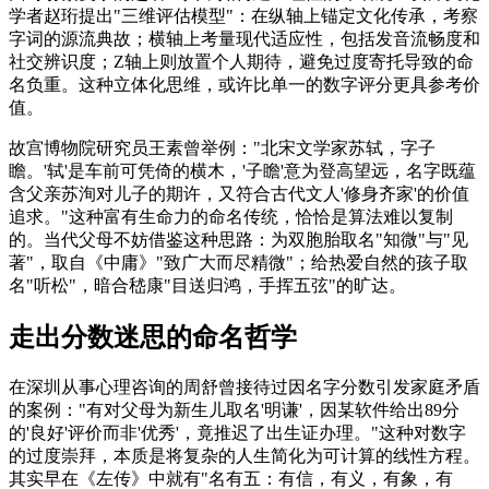
学者赵珩提出"三维评估模型"：在纵轴上锚定文化传承，考察
字词的源流典故；横轴上考量现代适应性，包括发音流畅度和
社交辨识度；Z轴上则放置个人期待，避免过度寄托导致的命
名负重。这种立体化思维，或许比单一的数字评分更具参考价
值。
故宫博物院研究员王素曾举例："北宋文学家苏轼，字子
瞻。'轼'是车前可凭倚的横木，'子瞻'意为登高望远，名字既蕴
含父亲苏洵对儿子的期许，又符合古代文人'修身齐家'的价值
追求。"这种富有生命力的命名传统，恰恰是算法难以复制
的。当代父母不妨借鉴这种思路：为双胞胎取名"知微"与"见
著"，取自《中庸》"致广大而尽精微"；给热爱自然的孩子取
名"听松"，暗合嵇康"目送归鸿，手挥五弦"的旷达。
走出分数迷思的命名哲学
在深圳从事心理咨询的周舒曾接待过因名字分数引发家庭矛盾
的案例："有对父母为新生儿取名'明谦'，因某软件给出89分
的'良好'评价而非'优秀'，竟推迟了出生证办理。"这种对数字
的过度崇拜，本质是将复杂的人生简化为可计算的线性方程。
其实早在《左传》中就有"名有五：有信，有义，有象，有