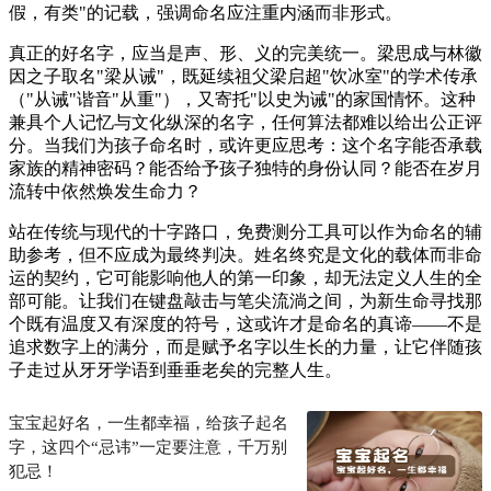
假，有类"的记载，强调命名应注重内涵而非形式。
真正的好名字，应当是声、形、义的完美统一。梁思成与林徽
因之子取名"梁从诫"，既延续祖父梁启超"饮冰室"的学术传承
（"从诫"谐音"从重"），又寄托"以史为诫"的家国情怀。这种
兼具个人记忆与文化纵深的名字，任何算法都难以给出公正评
分。当我们为孩子命名时，或许更应思考：这个名字能否承载
家族的精神密码？能否给予孩子独特的身份认同？能否在岁月
流转中依然焕发生命力？
站在传统与现代的十字路口，免费测分工具可以作为命名的辅
助参考，但不应成为最终判决。姓名终究是文化的载体而非命
运的契约，它可能影响他人的第一印象，却无法定义人生的全
部可能。让我们在键盘敲击与笔尖流淌之间，为新生命寻找那
个既有温度又有深度的符号，这或许才是命名的真谛——不是
追求数字上的满分，而是赋予名字以生长的力量，让它伴随孩
子走过从牙牙学语到垂垂老矣的完整人生。
宝宝起好名，一生都幸福，给孩子起名
字，这四个“忌讳”一定要注意，千万别
犯忌！