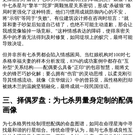
中七杀星与"擎羊""陀罗"两颗煞星关系密切，形成"杀破狼"格
局时更强化了这种特质。他们习惯用成就防御内心的不安，
将"示弱"等同于"失败"。有位建筑设计师在咨询时坦言："就
算和妻子吵架后知道自己错了，也绝不可能主动道歉，那会让
我感觉像输掉一场竞标。"这种情感表达的障碍，使得亲密关
系中的矛盾无法得到及时修复，如同堤坝上的蚁穴，最终可能
导致决堤。
但并非所有七杀男都会陷入情感困局。当红娘机构对100对七
杀格幸福夫妻的样本分析发现，83%的成功案例中都存在"互
补型"关系结构——配偶要么具备"正印"的包容智慧，能将丈
夫的锋芒巧妙化解；要么拥有"伤官"的灵动思维，以柔克刚引
导其情感流动。就像《京华烟云》中的曾荪亚，虽性格刚烈却
被姚木兰的温婉坚韧融化，最终成就一段民国佳话。
三、择偶罗盘：为七杀男量身定制的配偶
画像
为七杀格男性绘制理想配偶的命盘图谱，如同在命理星海中寻
找最和谐的行星组合。传统命理学认为，能与七杀形成良性互