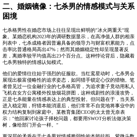
二、婚姻镜像：七杀男的情感模式与关系
困境
七杀格男性在婚恋市场上往往呈现出鲜明的"冰火两重天"现
象。某婚恋机构2023年的调研数据显示，在高净值人群的相亲
列表中，七杀成格者因普遍具备的领导力与财富积累能力，点
击率比普通格局高出47%；然而其婚姻稳定性却呈现显著反
差，离婚率较平均值高出23个百分点。这种悖论背后，隐藏着
七杀男独特的情感认知模式。
他们的爱情往往始于强烈的征服欲。当红鸾星动时，七杀男会
展现出极富侵略性的追求姿态，如同猎手锁定心仪的猎物。笔
者曾见过一位金融行业的七杀格高管，为追求妻子竟动用私人
飞机在女方公寓楼外投放烟花拼图，这种戏剧性的浪漫攻势，
正是七杀能量在情感表达上的典型投射。但问题在于，当关系
进入稳定期，狩猎本能消退后，他们常常不自觉地将事业中的
权力结构复制到家庭中。某教育集团CEO的太太曾无奈表
示："他回家讨论孩子择校问题，都要用SWOT分析法做决策
树，像给部门开会一样。"
更深层的矛盾在于七杀男对情感脆弱性的本能抗拒。紫微斗数