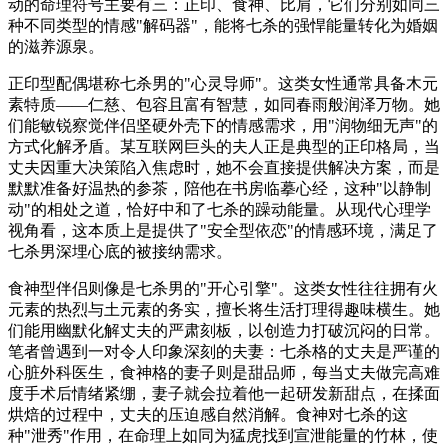
动的命理符号主要有三：正印、食神、比肩，它们分别如同三
种不同类型的情感"解码器"，能将七杀的强悍能量转化为婚姻
的滋养源泉。
正印型配偶堪称七杀男的"心灵导师"。这类女性通常具备木元
素特质——仁慈、包容且富有智慧，如同春雨般润泽万物。她
们能敏锐察觉伴侣坚硬外壳下的情感需求，用"润物细无声"的
方式化解矛盾。某互联网巨头的夫人正是典型的正印格局，当
丈夫因重大决策陷入焦虑时，她不会直接提供解决方案，而是
默默准备好温热的参茶，陪他在书房临摹心经，这种"以静制
动"的相处之道，恰好中和了七杀的躁动能量。从现代心理学
视角看，这本质上是提供了"安全型依恋"的情感环境，满足了
七杀男深埋心底的被接纳需求。
食神型伴侣则像是七杀男的"开心引擎"。这类女性往往拥有火
元素的热烈与土元素的务实，擅长将生活打理得趣味横生。她
们能用幽默化解丈夫的严肃刻板，以创造力打破沉闷的日常。
笔者曾遇到一对令人印象深刻的夫妻：七杀格的丈夫是严谨的
心脏外科医生，食神格的妻子则是甜品师，每当丈夫做完高难
度手术后情绪紧绷，妻子就会拉着他一起研发新甜点，在揉面
烘焙的过程中，丈夫的压迫感自然消解。食神对七杀的这
种"泄秀"作用，在命理上如同为猛虎找到宣泄能量的竹林，使