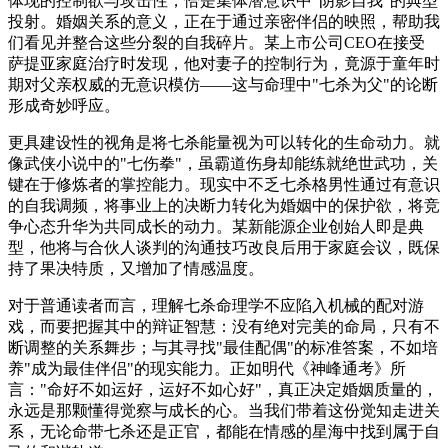
体现的控制欲与攻击性，恰是集体潜意识中"阴影自我"的典型
投射。婚姻关系的意义，正在于通过亲密伴侣的映照，帮助我
们看见并整合这些分裂的自我碎片。某上市公司CEO在接受
萨提亚家庭治疗时发现，他对妻子的控制行为，竟源于童年时
期对父亲权威的无意识模仿——这与命理中"七杀为父"的论断
形成奇妙呼应。
更具建设性的视角是将七杀能量视为可以转化的生命动力。就
像武侠小说中的"七伤拳"，虽霸道伤身却能练就绝世武功，关
键在于修炼者的掌控能力。现实中不乏七杀格男性通过有意识
的自我调频，将事业上的决断力转化为婚姻中的保护欲，将竞
争心态升华为共同成长的动力。某新能源企业创始人即是典
型，他将与合伙人谈判的沟通技巧改良后用于家庭会议，既保
持了果决特质，又增加了情感温度。
对于普通读者而言，理解七杀命理学不应陷入机械的配对游
戏，而要把握其中的辩证智慧：没有绝对完美的命局，只有不
断调整的关系舞步；与其寻找"最佳配偶"的标准答案，不如培
养"成为最佳伴侣"的现实能力。正如明代《神峰通考》所
言："命好不如运好，运好不如心好"，真正决定婚姻质量的，
永远是那颗懂得觉察与成长的心。当我们带着这份觉知走进关
系，无论命带七杀还是正官，都能在情感的星海中找到属于自