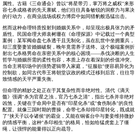
属性。古籍《三命通会》曾以"将星带刃，掌万将之威权"来形
容七杀成格者的先天禀赋，他们往往具备敏锐的洞察力与果决
的行动力，在商业战场或权力博弈中如同猎豹般迅猛出击。
然而这种命理特质投射到婚姻关系中，却呈现出极具张力的矛
盾性。民国命理大师袁树珊在《命理探源》中记载过一个典型
案例：某军阀命盘七杀透干且无制化，虽在乱世中坐拥重兵，
却三度娶妻皆婚姻破裂，晚年竟需养子送终。这个极端案例折
射出七杀格男命在亲密关系中的核心困境——杀伐决断的人生
哲学与婚姻所需的柔性包容，本质上存在着深刻的价值冲突。
当命主将职场中的强势逻辑带入家庭，"征服欲"便容易异化为
控制欲，如同古代帝王将朝堂议政的模式迁移到后宫，往往导
致情感的天平严重失衡。
但命理的精妙之处正在于其复杂性而非绝对性。清代《滴天
髓》强调"杀为官星之浊，官乃七杀之清"，指出七杀并非绝对
凶煞，关键在于命局中是否有"印星化杀"或"食伤制杀"的良性
配置。就像三国时期的曹操，命带七杀却得印星转化，既成就
了"挟天子以令诸侯"的霸业，又能在铜雀台中与妻妾维持微妙
的情感平衡，这种"杀印相生"的格局，恰如给猛虎套上了缰
绳，让强悍的能量得以正向疏导。