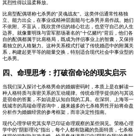
其烈性得以温柔释放。
比肩型配偶堪称七杀男的"灵魂战友"。这类伴侣通常性格独
立、能力出众，在事业或精神层面能与七杀男并肩作战。她们
不依附、不盲从，既欣赏伴侣的雄心壮志，也坚守自己的人生
边界。就像董明珠与雷军那场著名的"十亿赌约"背后，他们各
自的配偶都属于比肩格局，既成为伴侣事业上的智囊，又保持
着独立的人格魅力。这种关系模式打破了传统婚恋中的附属关
系，构建起更平等的能量交换，特别适合现代社会中事业型的
七杀男。
四、命理思考：打破宿命论的现实启示
当我们深入探讨七杀格男命的婚姻密码时，本质上是在解读一
种人格特质与亲密关系的互动规律。传统命理学提供的与其说
是宿命的答案，不如说是认知自我的工具。在深圳、上海等一
线城市的高端命理咨询中，越来越多的七杀格男性开始将命盘
分析作为婚姻经营的参考框架，而非决定性指南。
现代心理学研究其实早已印证命理观察的某些洞见。荣格心理
学中的"阴影理论"指出，每个人都有隐藏的负面特质，七杀格