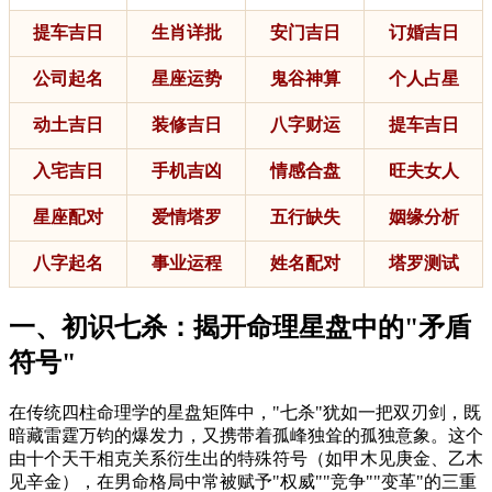
提车吉日
生肖详批
安门吉日
订婚吉日
公司起名
星座运势
鬼谷神算
个人占星
动土吉日
装修吉日
八字财运
提车吉日
入宅吉日
手机吉凶
情感合盘
旺夫女人
星座配对
爱情塔罗
五行缺失
姻缘分析
八字起名
事业运程
姓名配对
塔罗测试
一、初识七杀：揭开命理星盘中的"矛盾
符号"
在传统四柱命理学的星盘矩阵中，"七杀"犹如一把双刃剑，既
暗藏雷霆万钧的爆发力，又携带着孤峰独耸的孤独意象。这个
由十个天干相克关系衍生出的特殊符号（如甲木见庚金、乙木
见辛金），在男命格局中常被赋予"权威""竞争""变革"的三重