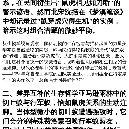
系，在民间衍生出"鼠虎相见如刀断"的
警示谚语。然而北宋沈括在《梦溪笔谈》
中却记录过"鼠穿虎穴得生机"的实例，
暗示这对组合潜藏的微妙平衡。
从生物学视角观察，鼠科动物的生存智慧与猫科猛兽的力量美
学本是自然造物的两极。岭南民俗博物馆收藏的清代"鼠虎戏
春"砖雕，描绘着小鼠骑虎背、大虎衔鼠尾的和谐图景，匠人
们用这种矛盾统一的视觉语言，隐喻着世间万物相生相克的普
遍规律。现代心理学中的"制约理论"恰好印证了这种古老智慧
——1954年麻省理工学院的团队实验显示，强弱组合在特定条
件下的协作效率，反而高于同类群体37%。
二、差异互补的生存哲学亚马逊雨林中的
切叶蚁与行军蚁，恰如鼠虎关系的生动注
脚。当体型微小的切叶蚁遭遇强敌时，它
们会分泌特殊费洛蒙召唤行军蚁盟友，