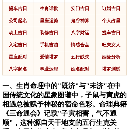
提车吉日
生肖详批
安门吉日
订婚吉日
公司起名
星座运势
鬼谷神算
个人占星
动土吉日
装修吉日
八字财运
提车吉日
入宅吉日
手机吉凶
情感合盘
旺夫女人
星座配对
爱情塔罗
五行缺失
姻缘分析
八字起名
事业运程
姓名配对
塔罗测试
一、生肖命理中的"既济"与"未济"在中
国传统文化的星象图谱中，子鼠与寅虎的
相遇总被赋予神秘的宿命色彩。命理典籍
《三命通会》记载"子寅相害，气不通
顺"，这种源自天干地支的五行生克关