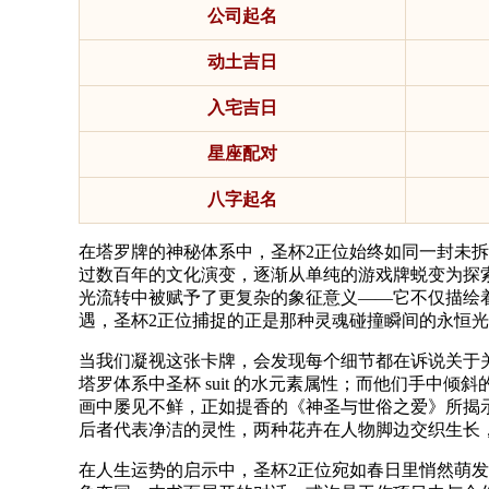
公司起名
动土吉日
入宅吉日
星座配对
八字起名
在塔罗牌的神秘体系中，圣杯2正位始终如同一封未
过数百年的文化演变，逐渐从单纯的游戏牌蜕变为探
光流转中被赋予了更复杂的象征意义——它不仅描绘
遇，圣杯2正位捕捉的正是那种灵魂碰撞瞬间的永恒
当我们凝视这张卡牌，会发现每个细节都在诉说关于
塔罗体系中圣杯 suit 的水元素属性；而他们手
画中屡见不鲜，正如提香的《神圣与世俗之爱》所揭
后者代表净洁的灵性，两种花卉在人物脚边交织生长
在人生运势的启示中，圣杯2正位宛如春日里悄然萌