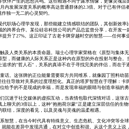
伙伴产生的思想共鸣。这些相遇不同于露水情缘，更像灵魂层面
月内发展深度关系的概率高达普通群体的2.3倍。对于已有伴侣
视作独一无二的心灵契约。
代职场心理学发现，那些能建立情感联结的团队，其创新效率比
域的跨界合作。某位硅谷科技公司的产品总监曾分享，在开发一
率提升了27%。这正印证了古老卡牌穿越时空的智慧——任何事
触及人类关系的本质命题。瑞士心理学家荣格在《原型与集体无意
原型，而健康的人际关系正是这种内在原型的外在投射与整合。
士追求的"哲人石"，关系的真谛不在于寻找完美的伴侣，而在于
的童话。这张牌的正位能量需要双方共同维系，就像园丁照料幼苗
偏差往往导致对关系的过度理想化。真正的塔罗智慧在于理解：卡
正位给予的不是现成的幸福，而是发现幸福的眼睛与创造幸福的
我们沉迷于社交媒体的虚拟互动，当表情包取代深情对话，这张
上聊天的3倍以上，这种"抱抱荷尔蒙"正是建立深层信任的生
的联结，深度的看见，以及灵魂与灵魂的温柔相遇。
关系智慧，在当今时代具有特殊意义。生态危机、文化冲突等全
，就能在差异中发现共通，在对立中创造和谐。从这个意义上说