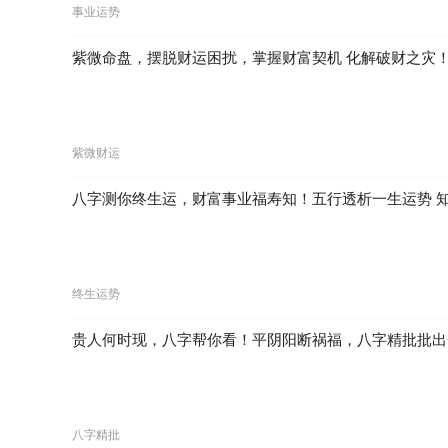
事业运势
紫微命盘，摆脱财运困扰，掌握财富契机 化解破财之灾
紫微财运
八字测你终生运，财富事业福寿知！五行透析一生运势 
终生运势
贵人何时现，八字帮你看！平阴阳断祸福，八字精批批出
八字精批