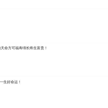
！
知天命方可福寿绵长终生富贵！
一生好命运！