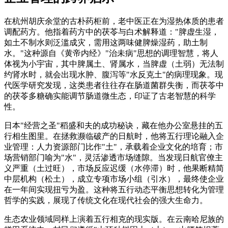
在杭州胡庆余堂的古朴药柜前，老中医正在为湿热体质的患者
调配药方。他指着药方中的茯苓与白术解释道："脾虚生湿，
如土不制水则泛滥成灾，需用这两味健脾燥湿药，助土制
水。"这种源自《黄帝内经》"治未病"思想的调理智慧，将人
体视为小宇宙，其中脾属土、肾属水，当脾虚（土弱）无法制
约肾水时，就会出现水肿、腹泻等"水反克土"的病理现象。现
代医学研究发现，这类患者往往存在肠道菌群失衡，而茯苓中
的茯苓多糖确实能调节肠道微生态，印证了古老智慧的科学
性。
日本"经营之圣"稻盛和夫的成功秘诀，藏在他办公室悬挂的五
行相生图里。在拯救濒临破产的日航时，他将五行理论融入企
业管理：人力资源部门比作"土"，承载着企业文化的培育；市
场营销部门喻为"水"，灵活渗透市场缝隙。当发现日航官僚主
义严重（土过旺），市场反应迟缓（水停滞）时，他果断精简
中层机构（松土），成立专项市场小组（引水），最终使企业
在一年间实现扭亏为盈。这种将五行动态平衡思想转化为管理
哲学的实践，展现了传统文化在现代社会的强大生命力。
生态农业领域同样上演着五行相克的现实版。在云南哈尼族的