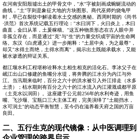
在河南安阳殷墟出土的甲骨文中，"水"字被刻画成蜿蜒流动的
曲线，"土"字则是象征大地的方块图形。商代巫师灼烧龟甲
时，早已在裂纹中解读着水土交感的奥秘。西周时期的《尚书
·洪范》首次系统记载五行理论："水曰润下，火曰炎上，木曰
曲直，金曰从革，土爰稼穑。"这五种物质形态在古人眼中并
非孤立存在，而是通过"克"与"生"的力量交织成宇宙的生命网
络。东汉《白虎通义》进一步阐释："土居中央，为之最尊"，
却又"水得土而绝，土得水而离"，揭示出土既能承载水，又能
被水渗透的辩证关系。
都江堰水利工程堪称诠释水土相生相克的活化石。李冰父子在
岷江出山口修建的鱼嘴分水堤，将奔腾的江水分为内江与外
江。当汛期来临时，百分之六十的洪水被引入外江排走（水多
土溃）；枯水期则有百分之六十的江水流入内江灌溉成都平原
（土克水以润田）。这座建于公元前256年的水利奇迹，用鱼
嘴、飞沙堰、宝瓶口三大主体工程，完美演绎了"土能挡水，
水可润土"的动态平衡智慧，至今仍在滋养着天府之国的万亩
良田。
二、五行生克的现代镜像：从中医调理到
企业管理的跨界启示