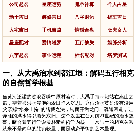
公司起名
星座运势
鬼谷神算
个人占星
动土吉日
装修吉日
八字财运
提车吉日
入宅吉日
手机吉凶
情感合盘
旺夫女人
星座配对
爱情塔罗
五行缺失
姻缘分析
八字起名
事业运程
姓名配对
塔罗测试
一、从大禹治水到都江堰：解码五行相克
的自然哲学根基
当黄河泛滥的浊浪吞噬中原村落时，大禹手持耒耜站在嵩山之
巅，望着被洪水浸泡的农田陷入沉思。这位治水英雄没有沿用
父亲鲧"水来土掩"的堵截之法，转而开凿龙门、疏通河道，让
奔涌的洪水得以顺势东归。这个发生在公元前21世纪的治水故
事，暗合着五行学说最朴素的哲学内核——水与土的相克关系
从来不是简单的胜负较量，而是动态平衡的艺术呈现。