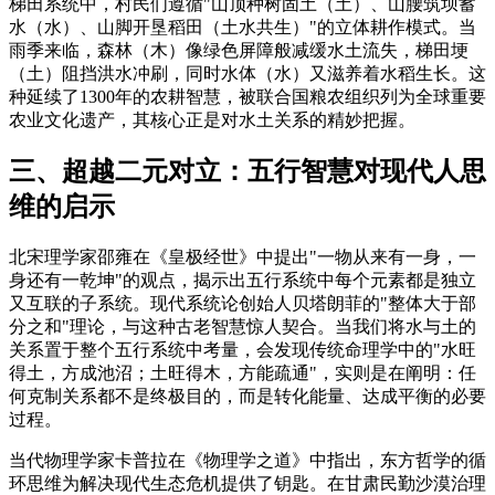
梯田系统中，村民们遵循"山顶种树固土（土）、山腰筑坝蓄
水（水）、山脚开垦稻田（土水共生）"的立体耕作模式。当
雨季来临，森林（木）像绿色屏障般减缓水土流失，梯田埂
（土）阻挡洪水冲刷，同时水体（水）又滋养着水稻生长。这
种延续了1300年的农耕智慧，被联合国粮农组织列为全球重要
农业文化遗产，其核心正是对水土关系的精妙把握。
三、超越二元对立：五行智慧对现代人思
维的启示
北宋理学家邵雍在《皇极经世》中提出"一物从来有一身，一
身还有一乾坤"的观点，揭示出五行系统中每个元素都是独立
又互联的子系统。现代系统论创始人贝塔朗菲的"整体大于部
分之和"理论，与这种古老智慧惊人契合。当我们将水与土的
关系置于整个五行系统中考量，会发现传统命理学中的"水旺
得土，方成池沼；土旺得木，方能疏通"，实则是在阐明：任
何克制关系都不是终极目的，而是转化能量、达成平衡的必要
过程。
当代物理学家卡普拉在《物理学之道》中指出，东方哲学的循
环思维为解决现代生态危机提供了钥匙。在甘肃民勤沙漠治理