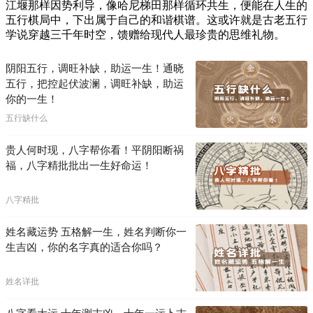
江堰那样因势利导，像哈尼梯田那样循环共生，便能在人生的
五行棋局中，下出属于自己的和谐棋谱。这或许就是古老五行
学说穿越三千年时空，馈赠给现代人最珍贵的思维礼物。
阴阳五行，调旺补缺，助运一生！通晓
五行，把控起伏波澜，调旺补缺，助运
你的一生！
五行缺什么
贵人何时现，八字帮你看！平阴阳断祸
福，八字精批批出一生好命运！
八字精批
姓名藏运势 五格解一生，姓名判断你一
生吉凶，你的名字真的适合你吗？
姓名详批