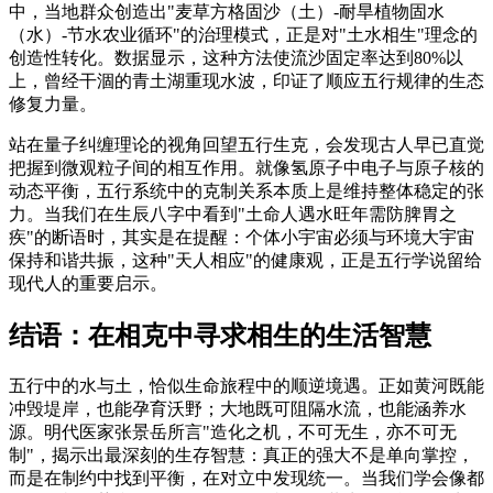
中，当地群众创造出"麦草方格固沙（土）-耐旱植物固水
（水）-节水农业循环"的治理模式，正是对"土水相生"理念的
创造性转化。数据显示，这种方法使流沙固定率达到80%以
上，曾经干涸的青土湖重现水波，印证了顺应五行规律的生态
修复力量。
站在量子纠缠理论的视角回望五行生克，会发现古人早已直觉
把握到微观粒子间的相互作用。就像氢原子中电子与原子核的
动态平衡，五行系统中的克制关系本质上是维持整体稳定的张
力。当我们在生辰八字中看到"土命人遇水旺年需防脾胃之
疾"的断语时，其实是在提醒：个体小宇宙必须与环境大宇宙
保持和谐共振，这种"天人相应"的健康观，正是五行学说留给
现代人的重要启示。
结语：在相克中寻求相生的生活智慧
五行中的水与土，恰似生命旅程中的顺逆境遇。正如黄河既能
冲毁堤岸，也能孕育沃野；大地既可阻隔水流，也能涵养水
源。明代医家张景岳所言"造化之机，不可无生，亦不可无
制"，揭示出最深刻的生存智慧：真正的强大不是单向掌控，
而是在制约中找到平衡，在对立中发现统一。当我们学会像都