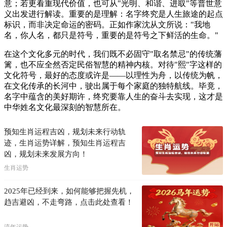
意；若更看重现代价值，也可从"光明、和谐、进取"等普世意
义出发进行解读。重要的是理解：名字终究是人生旅途的起点
标识，而非决定命运的密码。正如作家沈从文所说："我地
名，你人名，都只是符号，重要的是符号之下鲜活的生命。"
在这个文化多元的时代，我们既不必固守"取名禁忌"的传统藩
篱，也不应全然否定民俗智慧的精神内核。对待"熙"字这样的
文化符号，最好的态度或许是——以理性为舟，以传统为帆，
在文化传承的长河中，驶出属于每个家庭的独特航线。毕竟，
名字中蕴含的美好期许，终究要靠人生的奋斗去实现，这才是
中华姓名文化最深刻的智慧所在。
预知生肖运程吉凶，规划未来行动轨
迹，生肖运势详解，预知生肖运程吉
凶，规划未来发展方向！
生肖运势
2025年已经到来，如何能够把握先机，
趋吉避凶，不走弯路，点击此处查看！