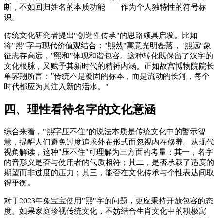
断，不如回归姓名的本质功能——作为个人独特性的符号标
识。
传统文化研究者提出"创造性传承"的思路颇具启发。比如
将"熙"字与现代价值观结合："熙然"寓意光明磊落，"熙远"象
征志存高远，"熙和"体现和谐包容。这种转化既保留了汉字的
文化根脉，又赋予其新时代的精神内涵。正如故宫博物院院长
单霁翔所言："传统不是凝固的标本，而是流动的长河，每个
时代都应为其注入新的活水。"
四、理性看待名字的文化意涵
综合来看，"熙字压不住"的说法本质是传统文化中的警示智
慧，提醒人们避免过度追求外在形式而忽视内在修养。从现代
视角解读，这种"压不住"可理解为三方面的考量：其一，名字
的音形义是否与使用者的气质相符；其二，是否承载了适度的
期望而非过度的压力；其三，能否在文化传承与个性表达间取
得平衡。
对于2023年兔宝宝使用"熙"字的问题，更应秉持开放包容的态
度。如果家庭珍视传统文化，不妨结合生肖文化中的积极寓