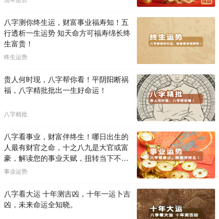
流年运势
八字测你终生运，财富事业福寿知！五
行透析一生运势 知天命方可福寿绵长终
生富贵！
终生运势
贵人何时现，八字帮你看！平阴阳断祸
福，八字精批批出一生好命运！
八字精批
八字看事业，财富伴终生！哪日出生的
人最有财官之命，十之八九是大官或富
豪，解读您的事业天赋，扭转当下不利
困局！！
事业运势
八字看大运 十年测吉凶，十年一运卜吉
凶，未来命运全知晓。