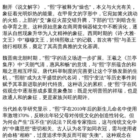
翻开《说文解字》，"熙"字被释为"燥也"，本义与火光有关，
象征着光明炽热的能量。在甲骨文的字形中，它宛如篝火跳动
的火焰，上部的"爻"象征火苗交错升腾，下部的"巳"则暗含生
命孕育之意。这种原始意象在商周青铜器铭文中不断演化，逐
渐从自然现象升华为人文精神的象征。西周时期的《诗·大雅·
文王》中"穆穆文王，於缉熙敬止"的记载，首次将"熙"与圣王
德行相联系，奠定了其高贵典雅的文化基调。
魏晋南北朝时期，"熙"字的语义场进一步扩展。王羲之《兰亭
集序》中"天朗气清，惠风和畅"的意境，与"熙"字所蕴含的和
顺之意相互呼应。唐代科举制度的完善更让这个字焕发新的生
机，"熙朝"成为太平盛世的代名词，"熙宁变法"等历史事件则
赋予其革新进取的时代特质。这种语义的累积，使"熙"字在民
俗观念中逐渐形成多重意象叠加：既是光明普照的祥瑞，也是
政通人和的象征，更是家族兴旺的期许。
当代姓名学研究显示，"熙"字在2010年后的新生儿命名中使用
率激增370%，反映出年轻父母对传统文化的创造性转化。但
为何会产生"压不住"的说法？民俗专家指出，这与传统文化中
的"中庸思想"密切相关。古人认为名字如同衣冠，需与使用者
的命格"相称"，过度追求华美反而可能"失衡"。这种观念在