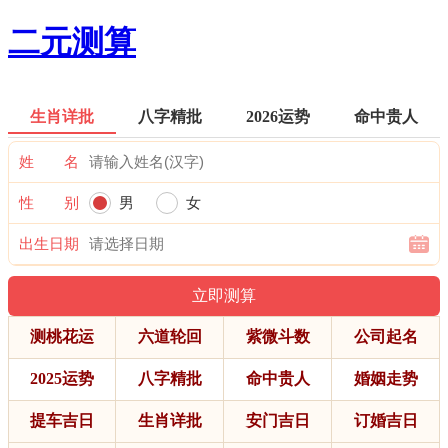
二元测算
生肖详批
八字精批
2026运势
命中贵人
姓 名
性 别
男
女
出生日期
测桃花运
六道轮回
紫微斗数
公司起名
2025运势
八字精批
命中贵人
婚姻走势
提车吉日
生肖详批
安门吉日
订婚吉日