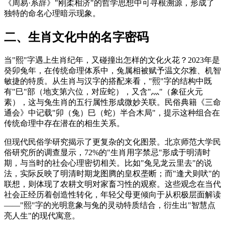
《周易·系辞》"刚柔相济"的哲学思想中可寻根溯源，形成了
独特的命名心理暗示现象。
二、生肖文化中的名字密码
当"熙"字遇上生肖纪年，又碰撞出怎样的文化火花？2023年是
癸卯兔年，在传统命理体系中，兔属相被赋予温文尔雅、机智
敏捷的特质。从生肖与汉字的搭配来看，"熙"字的结构中既
有"巳"部（地支第六位，对应蛇），又含"灬"（象征火元
素），这与兔生肖的五行属性形成微妙关联。民俗典籍《三命
通会》中记载"卯（兔）巳（蛇）半合木局"，提示这种组合在
传统命理中存在潜在的相生关系。
但现代民俗学研究揭示了更复杂的文化图景。北京师范大学民
俗研究所的调查显示，72%的"生肖用字禁忌"形成于明清时
期，与当时的社会心理密切相关。比如"兔见龙云里去"的说
法，实际反映了明清时期龙图腾的皇权垄断；而"逢犬则吠"的
联想，则体现了农耕文明对家畜习性的观察。这些观念在当代
社会正经历着创造性转化，年轻父母更倾向于从积极层面解读
——"熙"字的光明意象与兔的灵动特质结合，衍生出"智慧点
亮人生"的现代寓意。