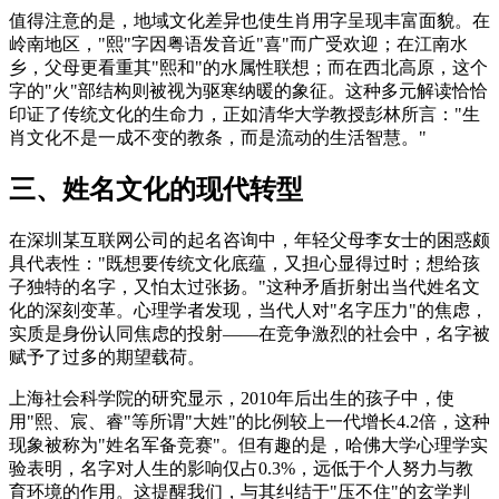
值得注意的是，地域文化差异也使生肖用字呈现丰富面貌。在
岭南地区，"熙"字因粤语发音近"喜"而广受欢迎；在江南水
乡，父母更看重其"熙和"的水属性联想；而在西北高原，这个
字的"火"部结构则被视为驱寒纳暖的象征。这种多元解读恰恰
印证了传统文化的生命力，正如清华大学教授彭林所言："生
肖文化不是一成不变的教条，而是流动的生活智慧。"
三、姓名文化的现代转型
在深圳某互联网公司的起名咨询中，年轻父母李女士的困惑颇
具代表性："既想要传统文化底蕴，又担心显得过时；想给孩
子独特的名字，又怕太过张扬。"这种矛盾折射出当代姓名文
化的深刻变革。心理学者发现，当代人对"名字压力"的焦虑，
实质是身份认同焦虑的投射——在竞争激烈的社会中，名字被
赋予了过多的期望载荷。
上海社会科学院的研究显示，2010年后出生的孩子中，使
用"熙、宸、睿"等所谓"大姓"的比例较上一代增长4.2倍，这种
现象被称为"姓名军备竞赛"。但有趣的是，哈佛大学心理学实
验表明，名字对人生的影响仅占0.3%，远低于个人努力与教
育环境的作用。这提醒我们，与其纠结于"压不住"的玄学判