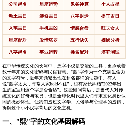
公司起名
星座运势
鬼谷神算
个人占星
动土吉日
装修吉日
八字财运
提车吉日
入宅吉日
手机吉凶
情感合盘
旺夫女人
星座配对
爱情塔罗
五行缺失
姻缘分析
八字起名
事业运程
姓名配对
塔罗测试
在中华传统文化的长河中，汉字不仅是交流的工具，更承载着
数千年来的文化密码与民俗智慧。"熙"字作为一个充满生命力
的文字符号，近年来频繁出现在起名咨询的话题中。有人
说"熙字太大，寻常人家hold不住"，也有家长纠结"2023年出
生的宝宝用这个字是否合适"。这些疑问背后，是当代人对传
统文化的好奇与敬畏，也是全球化时代里人们寻求文化身份认
同的微妙体现。让我们透过文字学、民俗学与心理学的透镜，
拆解这个小小汉字背后的文化玄机。
一、"熙"字的文化基因解码