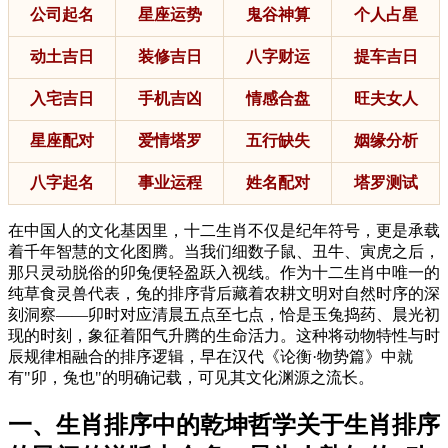
公司起名
星座运势
鬼谷神算
个人占星
动土吉日
装修吉日
八字财运
提车吉日
入宅吉日
手机吉凶
情感合盘
旺夫女人
星座配对
爱情塔罗
五行缺失
姻缘分析
八字起名
事业运程
姓名配对
塔罗测试
在中国人的文化基因里，十二生肖不仅是纪年符号，更是承载
着千年智慧的文化图腾。当我们细数子鼠、丑牛、寅虎之后，
那只灵动脱俗的卯兔便轻盈跃入视线。作为十二生肖中唯一的
纯草食灵兽代表，兔的排序背后藏着农耕文明对自然时序的深
刻洞察——卯时对应清晨五点至七点，恰是玉兔捣药、晨光初
现的时刻，象征着阳气升腾的生命活力。这种将动物特性与时
辰规律相融合的排序逻辑，早在汉代《论衡·物势篇》中就
有"卯，兔也"的明确记载，可见其文化渊源之流长。
一、生肖排序中的乾坤哲学关于生肖排序