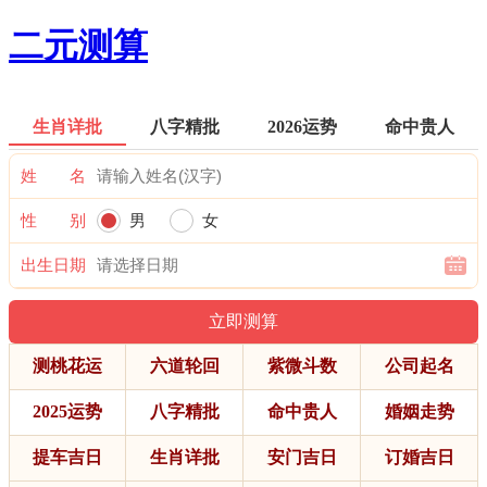
二元测算
生肖详批
八字精批
2026运势
命中贵人
姓 名
性 别
男
女
出生日期
测桃花运
六道轮回
紫微斗数
公司起名
2025运势
八字精批
命中贵人
婚姻走势
提车吉日
生肖详批
安门吉日
订婚吉日