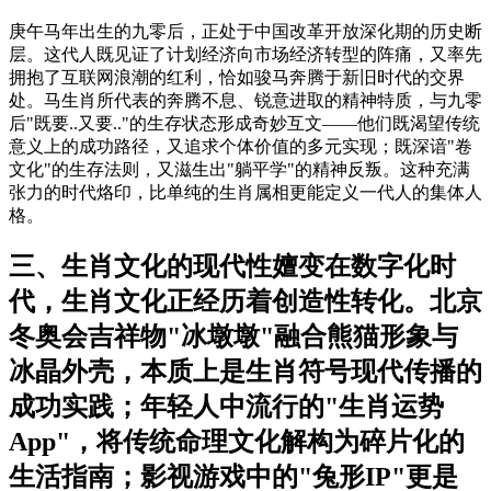
庚午马年出生的九零后，正处于中国改革开放深化期的历史断
层。这代人既见证了计划经济向市场经济转型的阵痛，又率先
拥抱了互联网浪潮的红利，恰如骏马奔腾于新旧时代的交界
处。马生肖所代表的奔腾不息、锐意进取的精神特质，与九零
后"既要..又要.."的生存状态形成奇妙互文——他们既渴望传统
意义上的成功路径，又追求个体价值的多元实现；既深谙"卷
文化"的生存法则，又滋生出"躺平学"的精神反叛。这种充满
张力的时代烙印，比单纯的生肖属相更能定义一代人的集体人
格。
三、生肖文化的现代性嬗变在数字化时
代，生肖文化正经历着创造性转化。北京
冬奥会吉祥物"冰墩墩"融合熊猫形象与
冰晶外壳，本质上是生肖符号现代传播的
成功实践；年轻人中流行的"生肖运势
App"，将传统命理文化解构为碎片化的
生活指南；影视游戏中的"兔形IP"更是