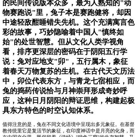
的民间传说版本众多，最为人熟知的"动
物赛跑说"里，兔子本是赛跑健将，却因
中途轻敌酣睡错失先机。这个充满寓言色
彩的故事，巧妙隐喻着中国人"慎终如
始"的处世智慧。但从文化人类学视角
看，排序更深层的密码在于阴阳五行学
说：兔对应地支"卯"，五行属木，象征
着春天万物复苏的生机。在古代天文历法
中，卯位代表东方，与青龙七宿相应，而
兔的捣药传说恰与月神崇拜形成奇妙呼
应，这种日月阴阳的辩证思维，构建起极
具东方特色的时空认知体系。
值得注意的是，兔在不同文化语境中呈现出多元象征。在基督
教传统里它是复活节的象征，在印度神话中是月亮的化身，而