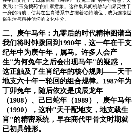
在中国文化里，既保留着《诗经》"狡兔三窟"的生存智慧，又
发展出"玉兔捣药"的仙家意象。这种集凡间机敏与仙界灵性于
一身的特质，使其在生肖谱系中占据着独特地位，成为连接世
俗生活与精神信仰的文化中介。
二、庚午马年：九零后的时代精神图谱当
我们将时钟拨回到1990年，这一年在干支
纪年中为庚午年，属马。许多人会产
生"为何兔年之后会出现马年"的疑惑，
这正触及了生肖纪年的核心规则——天干
地支六十年一轮回的组合规律。1987年为
丁卯兔年，随后依次是戊辰龙年
（1988）、己巳蛇年（1989）、庚午马年
（1990），这种"天干配地支，地支载生
肖"的精密系统，早在商代甲骨文时期就
已初具雏形。