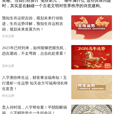
奥秘。当我们在探讨"兔排第几"、"哪年属什么"这些具体问题
时，其实是在触碰一个古老文明对世界秩序的诗意建构。
预知生肖运程吉凶，规划未来行动轨
迹，生肖运势详解，预知生肖运程吉
凶，规划未来发展方向！
生肖运势
2025年已经到来，如何能够把握先机，
趋吉避凶，不走弯路，点击此处查看！
流年运势
八字测你终生运，财富事业福寿知！五
行透析一生运势 知天命方可福寿绵长终
生富贵！
终生运势
贵人何时现，八字帮你看！平阴阳断祸
福，八字精批批出一生好命运！