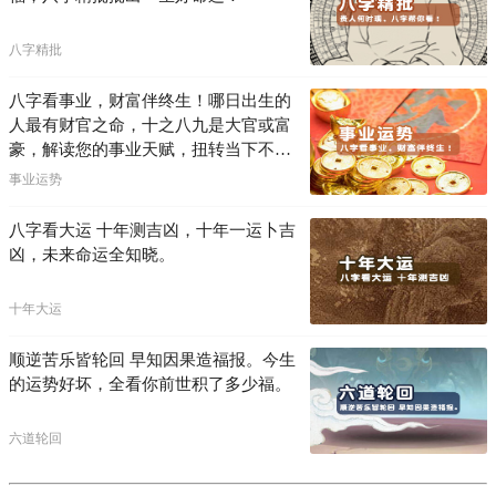
八字精批
八字看事业，财富伴终生！哪日出生的
人最有财官之命，十之八九是大官或富
豪，解读您的事业天赋，扭转当下不利
困局！！
事业运势
八字看大运 十年测吉凶，十年一运卜吉
凶，未来命运全知晓。
十年大运
顺逆苦乐皆轮回 早知因果造福报。今生
的运势好坏，全看你前世积了多少福。
六道轮回