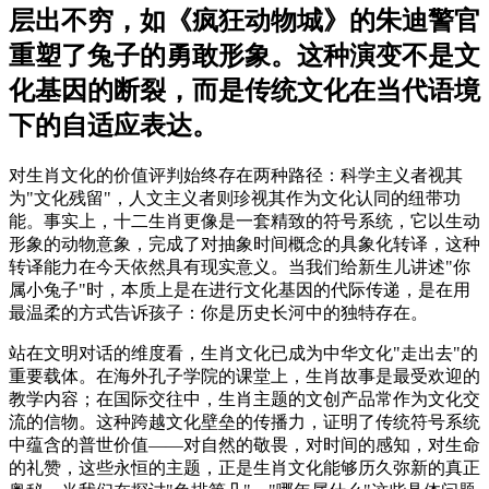
层出不穷，如《疯狂动物城》的朱迪警官
重塑了兔子的勇敢形象。这种演变不是文
化基因的断裂，而是传统文化在当代语境
下的自适应表达。
对生肖文化的价值评判始终存在两种路径：科学主义者视其
为"文化残留"，人文主义者则珍视其作为文化认同的纽带功
能。事实上，十二生肖更像是一套精致的符号系统，它以生动
形象的动物意象，完成了对抽象时间概念的具象化转译，这种
转译能力在今天依然具有现实意义。当我们给新生儿讲述"你
属小兔子"时，本质上是在进行文化基因的代际传递，是在用
最温柔的方式告诉孩子：你是历史长河中的独特存在。
站在文明对话的维度看，生肖文化已成为中华文化"走出去"的
重要载体。在海外孔子学院的课堂上，生肖故事是最受欢迎的
教学内容；在国际交往中，生肖主题的文创产品常作为文化交
流的信物。这种跨越文化壁垒的传播力，证明了传统符号系统
中蕴含的普世价值——对自然的敬畏，对时间的感知，对生命
的礼赞，这些永恒的主题，正是生肖文化能够历久弥新的真正