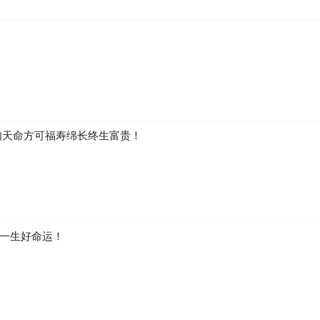
！
知天命方可福寿绵长终生富贵！
一生好命运！