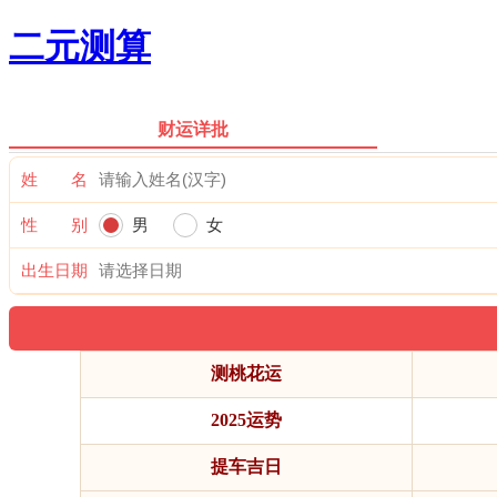
二元测算
财运详批
姓 名
性 别
男
女
出生日期
测桃花运
2025运势
提车吉日