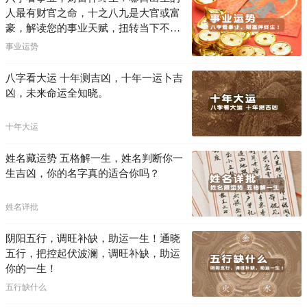
人最有财官之命，十之八九是大官或富
豪，解读您的事业天赋，扭转当下不利
困局！！
事业运势
八字看大运 十年测吉凶，十年一运卜吉
凶，未来命运全知晓。
十年大运
姓名藏运势 五格解一生，姓名判断你一
生吉凶，你的名字真的适合你吗？
姓名详批
阴阳五行，调旺补缺，助运一生！通晓
五行，把控起伏波澜，调旺补缺，助运
你的一生！
五行缺什么