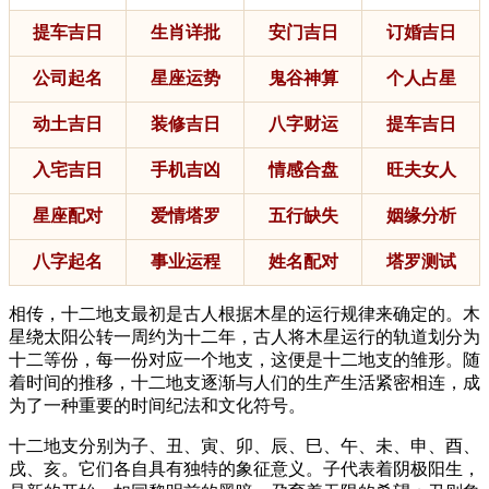
提车吉日
生肖详批
安门吉日
订婚吉日
公司起名
星座运势
鬼谷神算
个人占星
动土吉日
装修吉日
八字财运
提车吉日
入宅吉日
手机吉凶
情感合盘
旺夫女人
星座配对
爱情塔罗
五行缺失
姻缘分析
八字起名
事业运程
姓名配对
塔罗测试
相传，十二地支最初是古人根据木星的运行规律来确定的。木
星绕太阳公转一周约为十二年，古人将木星运行的轨道划分为
十二等份，每一份对应一个地支，这便是十二地支的雏形。随
着时间的推移，十二地支逐渐与人们的生产生活紧密相连，成
为了一种重要的时间纪法和文化符号。
十二地支分别为子、丑、寅、卯、辰、巳、午、未、申、酉、
戌、亥。它们各自具有独特的象征意义。子代表着阴极阳生，