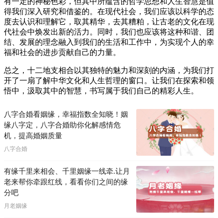
有一定的神秘色彩，但其中所蕴含的哲学思想和人生智慧是值
得我们深入研究和借鉴的。在现代社会，我们应该以科学的态
度去认识和理解它，取其精华，去其糟粕，让古老的文化在现
代社会中焕发出新的活力。同时，我们也应该将这种和谐、团
结、发展的理念融入到我们的生活和工作中，为实现个人的幸
福和社会的进步贡献自己的力量。
总之，十二地支相合以其独特的魅力和深刻的内涵，为我们打
开了一扇了解中华文化和人生哲理的窗口。让我们在探索和领
悟中，汲取其中的智慧，书写属于我们自己的精彩人生。
八字合婚看姻缘，幸福指数全知晓！姻
缘八字定，八字合婚助你化解感情危
机，提高婚姻质量
八字合婚
有缘千里来相会、千里姻缘一线牵.让月
老来帮你牵跟红线，看看你们之间的缘
分吧
月老姻缘