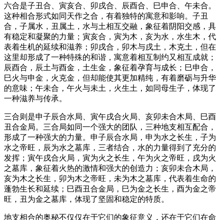
六合是子丑合、寅亥合、卯戌合、辰酉合、巳申合、午未合。
这种相合形式如同天作之合，有着独特的寓意和影响。子丑
合，子属水，丑属土，水与土相互交融，象征着阴阳交感，具
有稳定和凝聚的力量；寅亥合，寅为木，亥为水，水生木，代
表着生机的延续和滋养；卯戌合，卯木与戌土，木克土，但在
这里却形成了一种特殊的和谐，寓意着相互制约又相互成就；
辰酉合，辰土与酉金，土生金，象征着孕育与成长；巳申合，
巳火与申金，火克金，但却能使其更加精纯，有着磨砺与升华
的意味；午未合，午火与未土，火生土，如同母生子，体现了
一种滋养与传承。
三合则是申子辰合水局、寅午戌合火局、亥卯未合木局、巳酉
丑合金局。三合局如同一个强大的团队，三种地支相互配合，
形成了一种强大的力量。申子辰合水局，申为水之长生，子为
水之帝旺，辰为水之墓库，三者结合，水的力量得到了充分的
发挥；寅午戌合火局，寅为火之长生，午为火之帝旺，戌为火
之墓库，象征着火热的激情和强大的创造力；亥卯未合木局，
亥为木之长生，卯为木之帝旺，未为木之墓库，代表着生命的
蓬勃生长和延续；巳酉丑合金局，巳为金之长生，酉为金之帝
旺，丑为金之墓库，体现了坚固和稳定的特质。
地支相合的奥秘不仅仅在于它们的象征意义，还在于它们在命