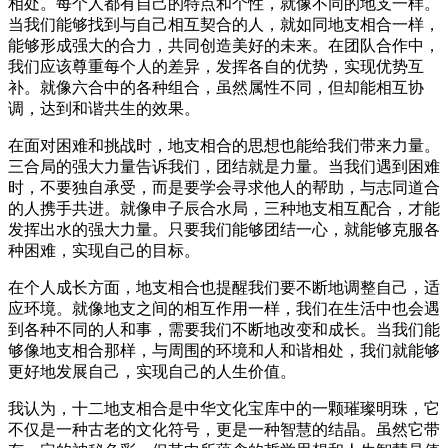
相处。每个人都有自己的特点和个性，就像不同的地支一样。
当我们能够找到与自己相互契合的人，就如同地支相合一样，
能够形成强大的合力，共同创造美好的未来。在团队合作中，
我们应该尊重每个人的差异，发挥各自的优势，实现优势互
补。就像六合中的各种组合，虽然属性不同，但却能相互协
调，达到和谐共生的效果。
在面对困难和挑战时，地支相合的思想也能给我们带来力量。
三合局的强大力量告诉我们，团结就是力量。当我们遇到困难
时，不要独自承受，而是要学会寻求他人的帮助，与志同道合
的人携手共进。就像申子辰合水局，三种地支相互配合，才能
发挥出水的强大力量。只要我们能够团结一心，就能够克服各
种困难，实现自己的目标。
在个人成长方面，地支相合也提醒我们要不断地调整自己，适
应环境。就像地支之间的相互作用一样，我们在生活中也会遇
到各种不同的人和事，需要我们不断地改变和成长。当我们能
够像地支相合那样，与周围的环境和人和谐相处，我们就能够
更好地发展自己，实现自己的人生价值。
我认为，十二地支相合是中华文化宝库中的一颗璀璨明珠，它
不仅是一种古老的文化符号，更是一种智慧的结晶。虽然它带