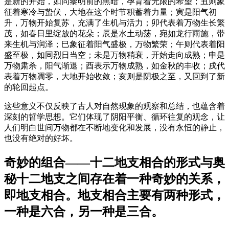
是新的开始，如同黎明前的黑暗，孕育着无限的希望；丑则象
征着寒冷与蛰伏，大地在这个时节积蓄着力量；寅是阳气初
升，万物开始复苏，充满了生机与活力；卯代表着万物生长繁
茂，如春日里绽放的花朵；辰是水土动荡，宛如龙行雨施，带
来生机与润泽；巳象征着阳气盛极，万物繁荣；午则代表着阳
盛至极，如同烈日当空；未是万物稍衰，开始走向成熟；申是
万物肃杀，阳气渐退；酉表示万物成熟，如金秋的丰收；戌代
表着万物凋零，大地开始收敛；亥则是阴极之至，又回到了新
的轮回起点。
这些意义不仅反映了古人对自然现象的观察和总结，也蕴含着
深刻的哲学思想。它们体现了阴阳平衡、循环往复的观念，让
人们明白世间万物都在不断地变化和发展，没有永恒的静止，
也没有绝对的好坏。
奇妙的组合——十二地支相合的形式与奥
秘十二地支之间存在着一种奇妙的关系，
即地支相合。地支相合主要有两种形式，
一种是六合，另一种是三合。