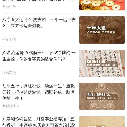
困局！！
事业运势
八字看大运 十年测吉凶，十年一运卜吉
凶，未来命运全知晓。
十年大运
姓名藏运势 五格解一生，姓名判断你一
生吉凶，你的名字真的适合你吗？
姓名详批
阴阳五行，调旺补缺，助运一生！通晓
五行，把控起伏波澜，调旺补缺，助运
你的一生！
五行缺什么
八字测你终生运，财富事业福寿知！五
行透析一生运势 知天命方可福寿绵长终