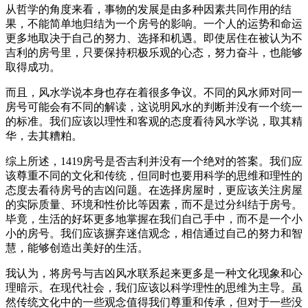
从哲学的角度来看，事物的发展是由多种因素共同作用的结
果，不能简单地归结为一个房号的影响。一个人的运势和命运
更多地取决于自己的努力、选择和机遇。即使居住在被认为不
吉利的房号里，只要保持积极乐观的心态，努力奋斗，也能够
取得成功。
而且，风水学说本身也存在着很多争议。不同的风水师对同一
房号可能会有不同的解读，这说明风水的判断并没有一个统一
的标准。我们应该以理性和客观的态度看待风水学说，取其精
华，去其糟粕。
综上所述，1419房号是否吉利并没有一个绝对的答案。我们应
该尊重不同的文化和传统，但同时也要用科学的思维和理性的
态度去看待房号的吉凶问题。在选择房屋时，更应该关注房屋
的实际质量、环境和性价比等因素，而不是过分纠结于房号。
毕竟，生活的好坏更多地掌握在我们自己手中，而不是一个小
小的房号。我们应该摒弃迷信观念，相信通过自己的努力和智
慧，能够创造出美好的生活。
我认为，将房号与吉凶风水联系起来更多是一种文化现象和心
理暗示。在现代社会，我们应该以科学理性的思维为主导。虽
然传统文化中的一些观念值得我们尊重和传承，但对于一些没