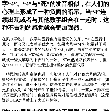
字“4”。“4”与“死”的发音相似，在人们的
心理上形成了一种负面的暗示。当“4”连
续出现或者与其他数字组合在一起时，这
种不吉利的感觉就会更加强烈。
在风水学说中，数字与五行也有着密切的关系。“4”在五行中
属金，而金又代表着杀伐之气。如果房号中“4”的能量过于强
大，可能会对居住者的气场产生不利影响。再看“1419”这个组
合，“1”在风水上有起始、独立的含义，但与“4”搭配在一起，
就被一些人解读为不吉利的开始。“9”虽然通常代表长久，但
在“1419”中，它似乎也无法扭转整体的负面气场。
一些民间传说和案例也进一步加深了人们对1419房号的恐惧。
曾经有报道称，某栋楼的1419房间发生过一些不幸的事件，如
居住者生病、事业不顺等。这些传闻在邻里间口口相传，使得
更多的人对1419房号产生了抵触情绪。而且，一些风水师在进
行房屋风水评估时，也会强调房号对居住者运势的影响，这无
疑给1419房号贴上了大凶的标签。