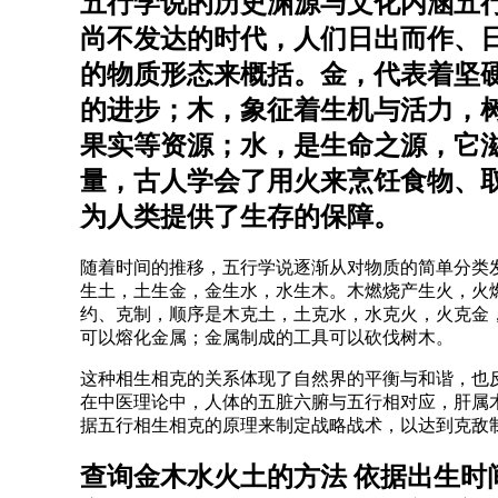
五行学说的历史渊源与文化内涵五
尚不发达的时代，人们日出而作、
的物质形态来概括。金，代表着坚
的进步；木，象征着生机与活力，
果实等资源；水，是生命之源，它
量，古人学会了用火来烹饪食物、
为人类提供了生存的保障。
随着时间的推移，五行学说逐渐从对物质的简单分类
生土，土生金，金生水，水生木。木燃烧产生火，火
约、克制，顺序是木克土，土克水，水克火，火克金
可以熔化金属；金属制成的工具可以砍伐树木。
这种相生相克的关系体现了自然界的平衡与和谐，也
在中医理论中，人体的五脏六腑与五行相对应，肝属
据五行相生相克的原理来制定战略战术，以达到克敌
查询金木水火土的方法 依据出生