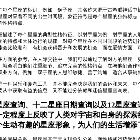
了每个星座的标识。例如，狮子座，其名称来源于古希腊神话中
星座对应着不同的出生时间段。象征符号是每个星座的独特标志
的性格特点。
详细描述了每个星座的典型性格特征。以射手座为例，射手座的人
座的特点和天体运行的规律，对每个星座在不同时间段的运势进
能会比较顺利，有机会获得晋升和发展的机会；而在爱情方面，
供多方面的参考。在人际交往中，我们可以通过了解对方的星座，
，就会明白他们注重细节、追求完美的性格特点，在与他们合作
职业方向。例如，双子座的人思维敏捷、善于沟通，适合从事销
只是一种娱乐和参考工具，并不能完全决定我们的命运和未来。每
要从中获取有益的信息，又不能过分依赖和迷信星座查询表。
星座查询、十二星座日期查询以及12星座查
一定程度上反映了人类对宇宙和自身的探索
个生动有趣的星座形象，为人们的生活增添
接的因果关系。星座是基于天文现象划分的，而性格和运势受到