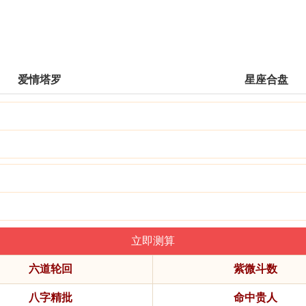
爱情塔罗
星座合盘
六道轮回
紫微斗数
八字精批
命中贵人