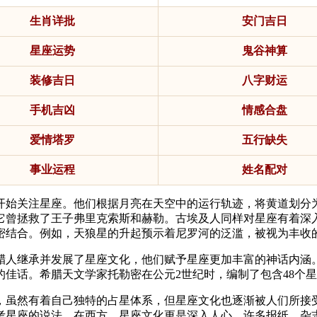
生肖详批
安门吉日
星座运势
鬼谷神算
装修吉日
八字财运
手机吉凶
情感合盘
爱情塔罗
五行缺失
事业运程
姓名配对
经开始关注星座。他们根据月亮在天空中的运行轨迹，将黄道划分
它曾拯救了王子弗里克索斯和赫勒。古埃及人同样对星座有着深
密结合。例如，天狼星的升起预示着尼罗河的泛滥，被视为丰收
腊人继承并发展了星座文化，他们赋予星座更加丰富的神话内涵
佳话。希腊天文学家托勒密在公元2世纪时，编制了包含48个
，虽然有着自己独特的占星体系，但星座文化也逐渐被人们所接
考星座的说法。在西方，星座文化更是深入人心，许多报纸、杂