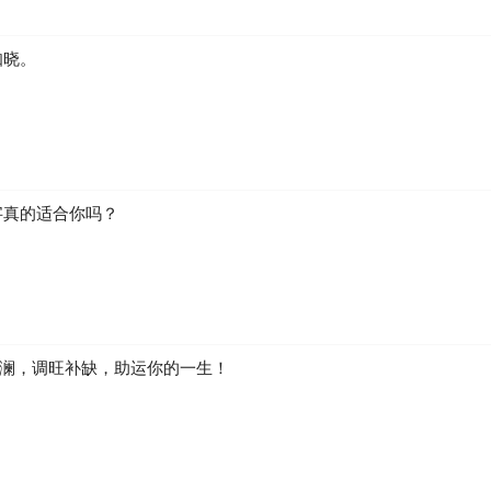
知晓。
字真的适合你吗？
澜，调旺补缺，助运你的一生！