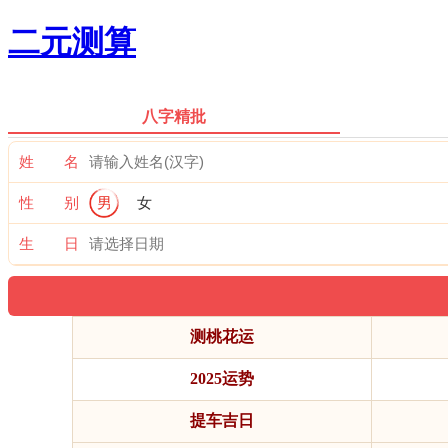
二元测算
八字精批
姓 名
性 别
男
女
生 日
测桃花运
2025运势
提车吉日