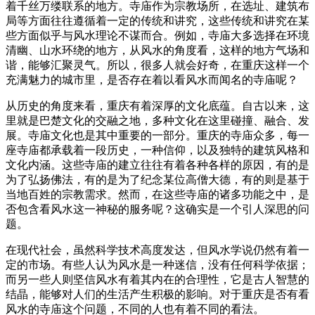
着千丝万缕联系的地方。寺庙作为宗教场所，在选址、建筑布
局等方面往往遵循着一定的传统和讲究，这些传统和讲究在某
些方面似乎与风水理论不谋而合。例如，寺庙大多选择在环境
清幽、山水环绕的地方，从风水的角度看，这样的地方气场和
谐，能够汇聚灵气。所以，很多人就会好奇，在重庆这样一个
充满魅力的城市里，是否存在着以看风水而闻名的寺庙呢？
从历史的角度来看，重庆有着深厚的文化底蕴。自古以来，这
里就是巴楚文化的交融之地，多种文化在这里碰撞、融合、发
展。寺庙文化也是其中重要的一部分。重庆的寺庙众多，每一
座寺庙都承载着一段历史，一种信仰，以及独特的建筑风格和
文化内涵。这些寺庙的建立往往有着各种各样的原因，有的是
为了弘扬佛法，有的是为了纪念某位高僧大德，有的则是基于
当地百姓的宗教需求。然而，在这些寺庙的诸多功能之中，是
否包含看风水这一神秘的服务呢？这确实是一个引人深思的问
题。
在现代社会，虽然科学技术高度发达，但风水学说仍然有着一
定的市场。有些人认为风水是一种迷信，没有任何科学依据；
而另一些人则坚信风水有着其内在的合理性，它是古人智慧的
结晶，能够对人们的生活产生积极的影响。对于重庆是否有看
风水的寺庙这个问题，不同的人也有着不同的看法。