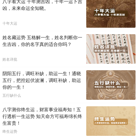
八字看大运 十年测吉凶，十年一运卜吉
凶，未来命运全知晓。
十年大运
姓名藏运势 五格解一生，姓名判断你一
生吉凶，你的名字真的适合你吗？
姓名详批
阴阳五行，调旺补缺，助运一生！通晓
五行，把控起伏波澜，调旺补缺，助运
你的一生！
五行缺什么
八字测你终生运，财富事业福寿知！五
行透析一生运势 知天命方可福寿绵长终
生富贵！
终生运势