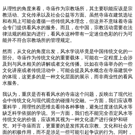
从理性的角度来看，寺庙作为宗教场所，其主要职能应该是宗
教活动、文化传承以及社会公益等方面。虽然寺庙在建筑选址
和布局上可能会遵循一些传统风水理念，但这并不意味着寺庙
会专门提供看风水的服务。而且，在中国，宗教活动需要在法
律法规的框架内进行，看风水这种带有一定迷信色彩的行为可
能并不符合宗教场所的管理规定。
然而，从文化的角度出发，风水学说毕竟是中国传统文化的一
部分。寺庙作为传统文化的重要载体，可能在一定程度上会涉
及到与风水相关的讲解或者文化传播。比如在寺庙举办的一些
文化讲座或者传统活动中，可能会提及风水概念在寺庙建筑中
的体现，这更多的是一种文化层面的展示，而非商业性的看风
水服务。
我认为，重庆是否有看风水的寺庙这个问题，反映出了现代社
会中传统文化与现代观念的碰撞与交融。一方面，我们应该尊
重科学，用理性的思维去看待各种事物，避免过度迷信风水等
缺乏科学依据的学说。另一方面，我们也不能完全否定风水等
传统文化的价值，应该将其视为一种文化遗产进行保护和研
究。对于寺庙而言，更重要的是发挥其在宗教、文化和社会方
面的积极作用，而不是涉足一些可能引起争议的行为。同时，