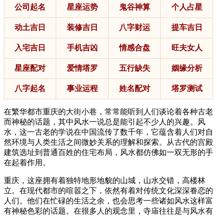
公司起名
星座运势
鬼谷神算
个人占星
动土吉日
装修吉日
八字财运
提车吉日
入宅吉日
手机吉凶
情感合盘
旺夫女人
星座配对
爱情塔罗
五行缺失
姻缘分析
八字起名
事业运程
姓名配对
塔罗测试
在繁华都市重庆的大街小巷，常常能听到人们谈论着各种古老
而神秘的话题，其中风水一说总是能引起不少人的兴趣。风
水，这一古老的学说在中国流传了数千年，它蕴含着人们对自
然环境与人类生活之间微妙关系的理解和探索。从古代的宫殿
建筑选址到普通百姓的住宅布局，风水都仿佛如一双无形的手
在起着作用。
重庆，这座拥有着独特地形地貌的山城，山水交错，高楼林
立。在现代都市的喧嚣之下，依然有着对传统文化深深眷恋的
人们。他们在忙碌的生活之余，也会思考一些诸如风水这样富
有神秘色彩的话题。在很多人的观念里，寺庙往往是与风水有