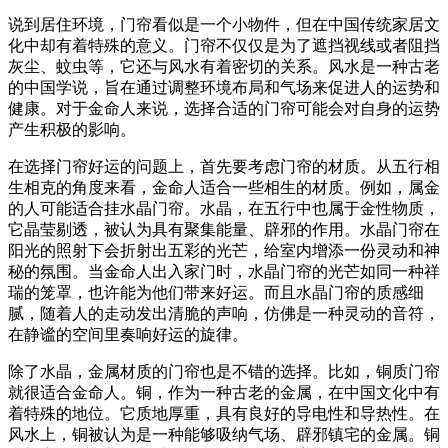
说到居住环境，门帘看似是一个小物件，但在中国传统家居文
化中却有着特殊的意义。门帘不仅仅是为了遮挡视线或者阻挡
灰尘、蚊虫等，它还与风水有着密切的关系。风水是一种古老
的中国学说，旨在通过调整环境布局和气场来促进人的运势和
健康。对于金命人来说，选择合适的门帘可能会对自身的运势
产生积极的影响。
在选择门帘好运的问题上，首先要考虑门帘的材质。从五行相
生相克的角度来看，金命人适合一些相生的材质。例如，属金
的人可能适合挂水晶门帘。水晶，在五行中也属于金性物质，
它晶莹剔透，被认为具有聚集能量、辟邪的作用。水晶门帘在
阳光的照射下会折射出五彩的光芒，给室内增添一份灵动和神
秘的氛围。当金命人出入家门时，水晶门帘的光芒如同一种祥
瑞的笼罩，也许能为他们带来好运。而且水晶门帘的质感细
腻，随着人的走动发出清脆的声响，仿佛是一种灵动的音符，
在静谧的空间里奏响好运的旋律。
除了水晶，金属材质的门帘也是不错的选择。比如，铜质门帘
就很适合金命人。铜，作为一种古老的金属，在中国文化中有
着特殊的地位。它质地厚重，具有良好的导电性和导热性。在
风水上，铜被认为是一种能够吸纳气场、辟邪镇宅的金属。铜