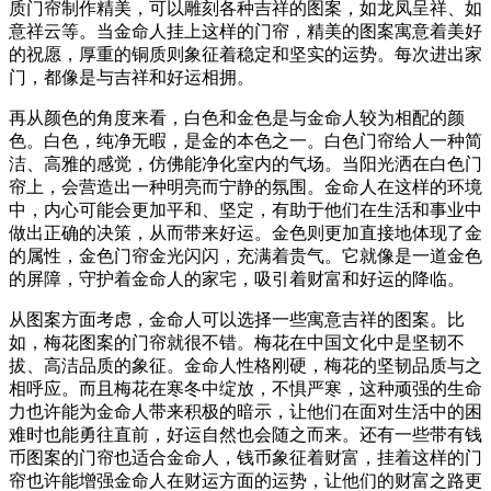
质门帘制作精美，可以雕刻各种吉祥的图案，如龙凤呈祥、如
意祥云等。当金命人挂上这样的门帘，精美的图案寓意着美好
的祝愿，厚重的铜质则象征着稳定和坚实的运势。每次进出家
门，都像是与吉祥和好运相拥。
再从颜色的角度来看，白色和金色是与金命人较为相配的颜
色。白色，纯净无暇，是金的本色之一。白色门帘给人一种简
洁、高雅的感觉，仿佛能净化室内的气场。当阳光洒在白色门
帘上，会营造出一种明亮而宁静的氛围。金命人在这样的环境
中，内心可能会更加平和、坚定，有助于他们在生活和事业中
做出正确的决策，从而带来好运。金色则更加直接地体现了金
的属性，金色门帘金光闪闪，充满着贵气。它就像是一道金色
的屏障，守护着金命人的家宅，吸引着财富和好运的降临。
从图案方面考虑，金命人可以选择一些寓意吉祥的图案。比
如，梅花图案的门帘就很不错。梅花在中国文化中是坚韧不
拔、高洁品质的象征。金命人性格刚硬，梅花的坚韧品质与之
相呼应。而且梅花在寒冬中绽放，不惧严寒，这种顽强的生命
力也许能为金命人带来积极的暗示，让他们在面对生活中的困
难时也能勇往直前，好运自然也会随之而来。还有一些带有钱
币图案的门帘也适合金命人，钱币象征着财富，挂着这样的门
帘也许能增强金命人在财运方面的运势，让他们的财富之路更