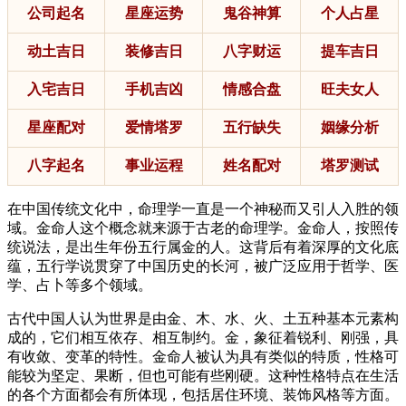
公司起名
星座运势
鬼谷神算
个人占星
动土吉日
装修吉日
八字财运
提车吉日
入宅吉日
手机吉凶
情感合盘
旺夫女人
星座配对
爱情塔罗
五行缺失
姻缘分析
八字起名
事业运程
姓名配对
塔罗测试
在中国传统文化中，命理学一直是一个神秘而又引人入胜的领
域。金命人这个概念就来源于古老的命理学。金命人，按照传
统说法，是出生年份五行属金的人。这背后有着深厚的文化底
蕴，五行学说贯穿了中国历史的长河，被广泛应用于哲学、医
学、占卜等多个领域。
古代中国人认为世界是由金、木、水、火、土五种基本元素构
成的，它们相互依存、相互制约。金，象征着锐利、刚强，具
有收敛、变革的特性。金命人被认为具有类似的特质，性格可
能较为坚定、果断，但也可能有些刚硬。这种性格特点在生活
的各个方面都会有所体现，包括居住环境、装饰风格等方面。