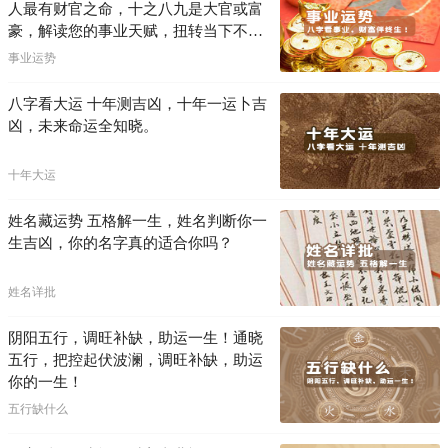
人最有财官之命，十之八九是大官或富
豪，解读您的事业天赋，扭转当下不利
困局！！
事业运势
八字看大运 十年测吉凶，十年一运卜吉
凶，未来命运全知晓。
十年大运
姓名藏运势 五格解一生，姓名判断你一
生吉凶，你的名字真的适合你吗？
姓名详批
阴阳五行，调旺补缺，助运一生！通晓
五行，把控起伏波澜，调旺补缺，助运
你的一生！
五行缺什么