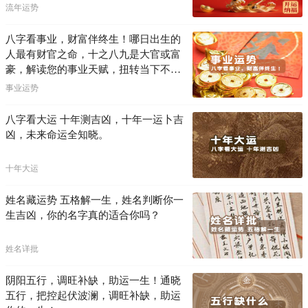
流年运势
八字看事业，财富伴终生！哪日出生的
人最有财官之命，十之八九是大官或富
豪，解读您的事业天赋，扭转当下不利
困局！！
事业运势
八字看大运 十年测吉凶，十年一运卜吉
凶，未来命运全知晓。
十年大运
姓名藏运势 五格解一生，姓名判断你一
生吉凶，你的名字真的适合你吗？
姓名详批
阴阳五行，调旺补缺，助运一生！通晓
五行，把控起伏波澜，调旺补缺，助运