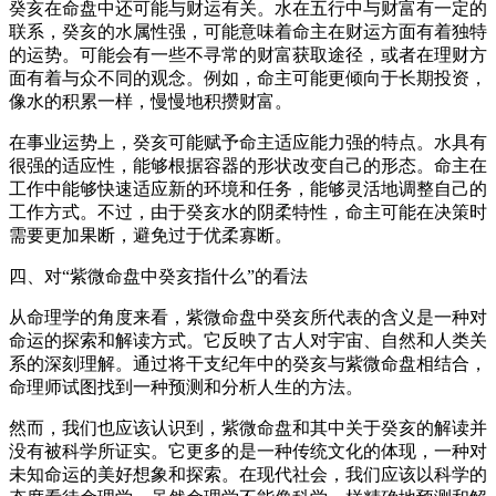
癸亥在命盘中还可能与财运有关。水在五行中与财富有一定的
联系，癸亥的水属性强，可能意味着命主在财运方面有着独特
的运势。可能会有一些不寻常的财富获取途径，或者在理财方
面有着与众不同的观念。例如，命主可能更倾向于长期投资，
像水的积累一样，慢慢地积攒财富。
在事业运势上，癸亥可能赋予命主适应能力强的特点。水具有
很强的适应性，能够根据容器的形状改变自己的形态。命主在
工作中能够快速适应新的环境和任务，能够灵活地调整自己的
工作方式。不过，由于癸亥水的阴柔特性，命主可能在决策时
需要更加果断，避免过于优柔寡断。
四、对“紫微命盘中癸亥指什么”的看法
从命理学的角度来看，紫微命盘中癸亥所代表的含义是一种对
命运的探索和解读方式。它反映了古人对宇宙、自然和人类关
系的深刻理解。通过将干支纪年中的癸亥与紫微命盘相结合，
命理师试图找到一种预测和分析人生的方法。
然而，我们也应该认识到，紫微命盘和其中关于癸亥的解读并
没有被科学所证实。它更多的是一种传统文化的体现，一种对
未知命运的美好想象和探索。在现代社会，我们应该以科学的