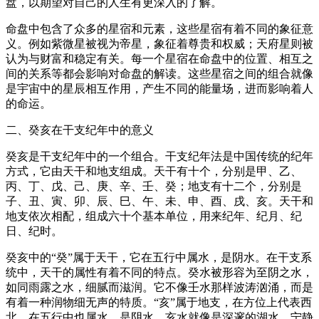
盘，以期望对自己的人生有更深入的了解。
命盘中包含了众多的星宿和元素，这些星宿有着不同的象征意
义。例如紫微星被视为帝星，象征着尊贵和权威；天府星则被
认为与财富和稳定有关。每一个星宿在命盘中的位置、相互之
间的关系等都会影响对命盘的解读。这些星宿之间的组合就像
是宇宙中的星辰相互作用，产生不同的能量场，进而影响着人
的命运。
二、癸亥在干支纪年中的意义
癸亥是干支纪年中的一个组合。干支纪年法是中国传统的纪年
方式，它由天干和地支组成。天干有十个，分别是甲、乙、
丙、丁、戊、己、庚、辛、壬、癸；地支有十二个，分别是
子、丑、寅、卯、辰、巳、午、未、申、酉、戌、亥。天干和
地支依次相配，组成六十个基本单位，用来纪年、纪月、纪
日、纪时。
癸亥中的“癸”属于天干，它在五行中属水，是阴水。在干支系
统中，天干的属性有着不同的特点。癸水被形容为至阴之水，
如同雨露之水，细腻而滋润。它不像壬水那样波涛汹涌，而是
有着一种润物细无声的特质。“亥”属于地支，在方位上代表西
北，在五行中也属水，是阴水。亥水就像是深邃的湖水，宁静