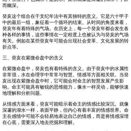
而幽深。
癸亥这个组合在干支纪年法中有其独特的意义。它是六十甲子
中的最后一组，象征着一个循环的结束。从时间的角度来看，
癸亥年有着特殊的气场。在历史上，每一个癸亥年都会发生各
种各样的事情，这些事情在一定程度上也被认为与癸亥的气场
有关。例如在某些癸亥年可能会出现社会变革、文化发展的转
折点等。
三、癸亥在紫微命盘中的含义
在紫微命盘中，癸亥也有着特殊的含义。由于癸亥中的水属性
非常强，水在命理学中常常与智慧、情感等方面相关联。当癸
亥出现在紫微命盘中时，它可能会对命主的智慧发展产生影
响。命主可能具有敏锐的思维能力，像水一样灵动，能够快速
地理解和分析问题。
从情感方面来看，癸亥可能暗示着命主的情感比较深沉。就像
深邃的湖水一样，表面平静，但内心有着丰富的情感世界。命
主在感情中可能不会轻易地表达自己的情感，而是将情感深埋
在心底，需要深入地去挖掘和理解。