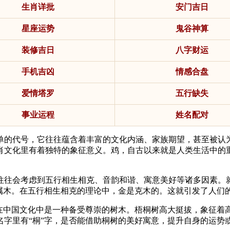
生肖详批
安门吉日
星座运势
鬼谷神算
装修吉日
八字财运
手机吉凶
情感合盘
爱情塔罗
五行缺失
事业运程
姓名配对
单的代号，它往往蕴含着丰富的文化内涵、家族期望，甚至被认
肖文化里有着独特的象征意义。鸡，自古以来就是人类生活中的
往往会考虑到五行相生相克、音韵和谐、寓意美好等诸多因素。
属木。在五行相生相克的理论中，金是克木的。这就引发了人们的
树在中国文化中是一种备受尊崇的树木。梧桐树高大挺拔，象征着
名字里有“桐”字，是否能借助桐树的美好寓意，提升自身的运势