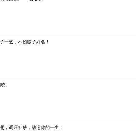
子一艺，不如赐子好名！
知晓。
澜，调旺补缺，助运你的一生！