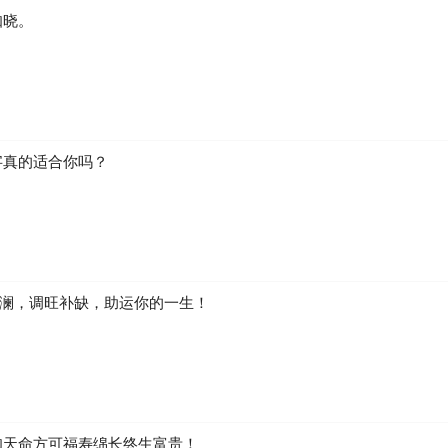
知晓。
字真的适合你吗？
澜，调旺补缺，助运你的一生！
知天命方可福寿绵长终生富贵！