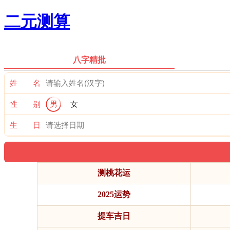
二元测算
八字精批
姓 名
性 别
男
女
生 日
测桃花运
2025运势
提车吉日