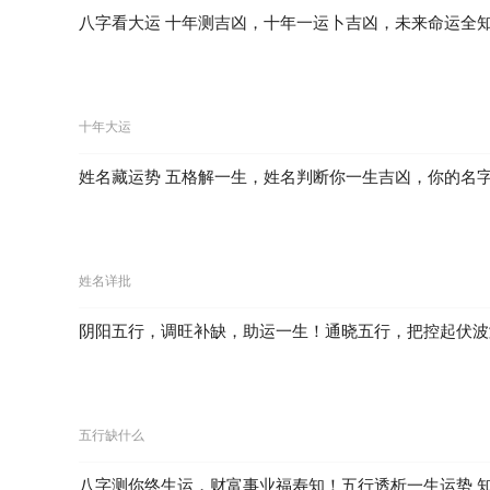
八字看大运 十年测吉凶，十年一运卜吉凶，未来命运全
十年大运
姓名藏运势 五格解一生，姓名判断你一生吉凶，你的名
姓名详批
阴阳五行，调旺补缺，助运一生！通晓五行，把控起伏波
五行缺什么
八字测你终生运，财富事业福寿知！五行透析一生运势 