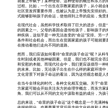
就被上帝赋予了某种使命。这种使命的概念和东方的
过程。比如，一个出生在宗教家庭的孩子，从小就会
社区里发挥重要作用，也被认为是上帝预先安排好的
式能够影响孩子的命运，使他得到上帝的庇佑，免受
在现代社会，虽然科学技术取得了巨大的进步，但是
的因素之一。父母的基因会遗传给孩子，影响孩子的
种疾病，这似乎是一种无法改变的“命运”安排。另
条件和社会机会，而出生在贫困家庭的孩子可能就要
在推动着他们走向不同的道路。
然而，我们应该如何看待“命里的孩子命运”呢？从
生时刻或者其他神秘因素。但是，我们也不能完全否
和安慰的本能。而现代社会中，我们更应该倡导一种
的未来。比如，无论孩子出生在什么样的家庭环境中
文化背景下对孩子命运的看法，因为这些观念都是人
在当今全球化的时代，各种文化相互交融。关于“命
方家庭可能会开始关注东方的命理学概念，而东方家
角。我们可以从不同的文化中汲取有益的成分，为孩
总的来说，“命里的孩子命运”这个概念是一个充满
依据的部分，也要尊重其背后蕴含的文化价值和人类