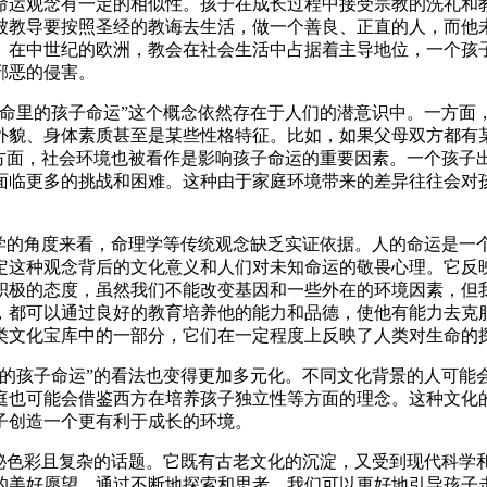
命运观念有一定的相似性。孩子在成长过程中接受宗教的洗礼和
被教导要按照圣经的教诲去生活，做一个善良、正直的人，而他
。在中世纪的欧洲，教会在社会生活中占据着主导地位，一个孩
邪恶的侵害。
“命里的孩子命运”这个概念依然存在于人们的潜意识中。一方面
外貌、身体素质甚至是某些性格特征。比如，如果父母双方都有
一方面，社会环境也被看作是影响孩子命运的重要因素。一个孩子
面临更多的挑战和困难。这种由于家庭环境带来的差异往往会对
科学的角度来看，命理学等传统观念缺乏实证依据。人的命运是一
定这种观念背后的文化意义和人们对未知命运的敬畏心理。它反
积极的态度，虽然我们不能改变基因和一些外在的环境因素，但
，都可以通过良好的教育培养他的能力和品德，使他有能力去克
类文化宝库中的一部分，它们在一定程度上反映了人类对生命的
里的孩子命运”的看法也变得更加多元化。不同文化背景的人可能
庭也可能会借鉴西方在培养孩子独立性等方面的理念。这种文化
子创造一个更有利于成长的环境。
神秘色彩且复杂的话题。它既有古老文化的沉淀，又受到现代科学
的美好愿望。通过不断地探索和思考，我们可以更好地引导孩子