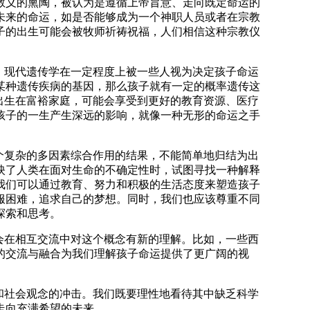
教义的熏陶，被认为是遵循上帝旨意、走向既定命运的
未来的命运，如是否能够成为一个神职人员或者在宗教
子的出生可能会被牧师祈祷祝福，人们相信这种宗教仪
，现代遗传学在一定程度上被一些人视为决定孩子命运
某种遗传疾病的基因，那么孩子就有一定的概率遗传这
出生在富裕家庭，可能会享受到更好的教育资源、医疗
孩子的一生产生深远的影响，就像一种无形的命运之手
个复杂的多因素综合作用的结果，不能简单地归结为出
映了人类在面对生命的不确定性时，试图寻找一种解释
我们可以通过教育、努力和积极的生活态度来塑造孩子
服困难，追求自己的梦想。同时，我们也应该尊重不同
探索和思考。
会在相互交流中对这个概念有新的理解。比如，一些西
的交流与融合为我们理解孩子命运提供了更广阔的视
和社会观念的冲击。我们既要理性地看待其中缺乏科学
走向充满希望的未来。