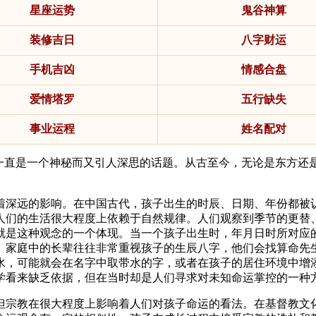
星座运势
鬼谷神算
装修吉日
八字财运
手机吉凶
情感合盘
爱情塔罗
五行缺失
事业运程
姓名配对
念一直是一个神秘而又引人深思的话题。从古至今，无论是东方还
着深远的影响。在中国古代，孩子出生的时辰、日期、年份都被
人们的生活很大程度上依赖于自然规律。人们观察到季节的更替
就是这种观念的一个体现。当一个孩子出生时，年月日时所对应
。家庭中的长辈往往非常重视孩子的生辰八字，他们会找算命先
水，可能就会在名字中取带水的字，或者在孩子的居住环境中增
学看来缺乏依据，但在当时却是人们寻求对未知命运掌控的一种
但宗教在很大程度上影响着人们对孩子命运的看法。在基督教文