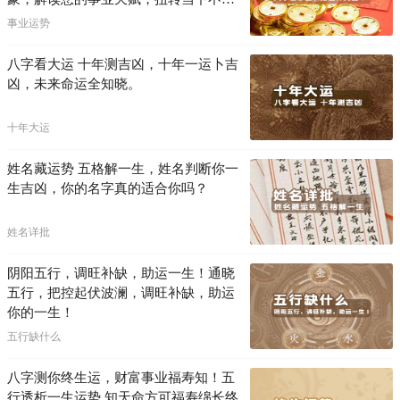
困局！！
事业运势
八字看大运 十年测吉凶，十年一运卜吉
凶，未来命运全知晓。
十年大运
姓名藏运势 五格解一生，姓名判断你一
生吉凶，你的名字真的适合你吗？
姓名详批
阴阳五行，调旺补缺，助运一生！通晓
五行，把控起伏波澜，调旺补缺，助运
你的一生！
五行缺什么
八字测你终生运，财富事业福寿知！五
行透析一生运势 知天命方可福寿绵长终