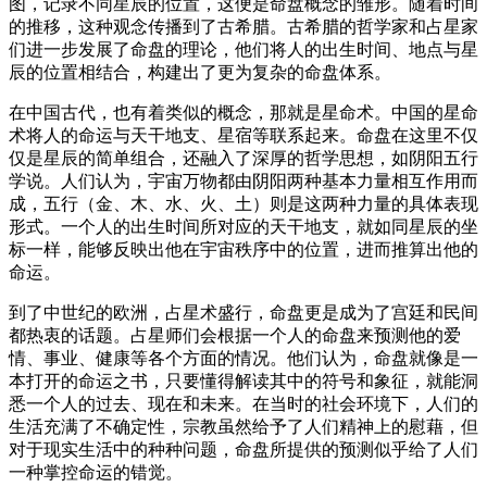
图，记录不同星辰的位置，这便是命盘概念的雏形。随着时间
的推移，这种观念传播到了古希腊。古希腊的哲学家和占星家
们进一步发展了命盘的理论，他们将人的出生时间、地点与星
辰的位置相结合，构建出了更为复杂的命盘体系。
在中国古代，也有着类似的概念，那就是星命术。中国的星命
术将人的命运与天干地支、星宿等联系起来。命盘在这里不仅
仅是星辰的简单组合，还融入了深厚的哲学思想，如阴阳五行
学说。人们认为，宇宙万物都由阴阳两种基本力量相互作用而
成，五行（金、木、水、火、土）则是这两种力量的具体表现
形式。一个人的出生时间所对应的天干地支，就如同星辰的坐
标一样，能够反映出他在宇宙秩序中的位置，进而推算出他的
命运。
到了中世纪的欧洲，占星术盛行，命盘更是成为了宫廷和民间
都热衷的话题。占星师们会根据一个人的命盘来预测他的爱
情、事业、健康等各个方面的情况。他们认为，命盘就像是一
本打开的命运之书，只要懂得解读其中的符号和象征，就能洞
悉一个人的过去、现在和未来。在当时的社会环境下，人们的
生活充满了不确定性，宗教虽然给予了人们精神上的慰藉，但
对于现实生活中的种种问题，命盘所提供的预测似乎给了人们
一种掌控命运的错觉。