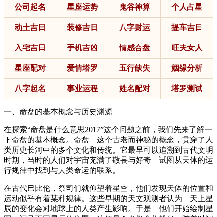
公司起名
星座运势
鬼谷神算
个人占星
动土吉日
装修吉日
八字财运
提车吉日
入宅吉日
手机吉凶
情感合盘
旺夫女人
星座配对
爱情塔罗
五行缺失
姻缘分析
八字起名
事业运程
姓名配对
塔罗测试
一、命盘的基本概念与历史渊源
在探索“命盘是什么意思2017”这个问题之前，我们先来了解一
下命盘的基本概念。命盘，这个古老而神秘的概念，贯穿了人
类历史长河中的多个文化和传统。它最早可以追溯到古代文明
时期，当时的人们对宇宙充满了敬畏与好奇，试图从天体的运
行规律中找到与人类命运的联系。
在古代巴比伦，祭司们就仰望着星空，他们发现天体的位置和
运动似乎有着某种规律。这些早期的天文观测者认为，天上星
辰的变化会对地球上的人类产生影响。于是，他们开始绘制星